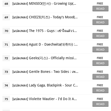
[แปลเพลง] MINSEO(민서) - Growing Up(성장) : ขอบคุณ ขอโทษและคิดถึง ที่เอ่ยออกไปไม่ได้อีกแล้ว
68
FREE
READ
[แปลเพลง] CHEEZE(치즈) - Today's Mood(오늘의 기분) : อารมณ์ของวันนี้ ไม่มีใครรู้จริงๆหรอก
69
FREE
READ
[แปลเพลง] The 1975 - Guys : เข้าใจแล้วว่าคุณคือสิ่งที่ดีที่สุดในชีวิตของผม
70
FREE
READ
[แปลเพลง] Agust D - Daechwita(대취타) : บรรเลงเพลงมาร์ชสรรเสริญราชาอย่างผมสิ
71
FREE
READ
[แปลเพลง] Geeks(긱스) - Officially missing you : คุณดูสบายดี ในขณะที่ผมคิดถึงคุณเหลือเกิน
72
FREE
READ
[แปลเพลง] Gentle Bones - Two Sides : เพราะรักของเราสองคนมันไม่เคยเท่ากัน
73
FREE
READ
[แปลเพลง] Lady Gaga, Blackpink - Sour Candy : เปรี้ยวอมหวานคือรสชาติของฉัน
74
FREE
READ
[แปลเพลง] Violette Wautier - I'd Do It Again : แม้ว่าเราจะจบ แต่ฉันก็อยากกลับไปอีกครั้ง
75
FREE
READ