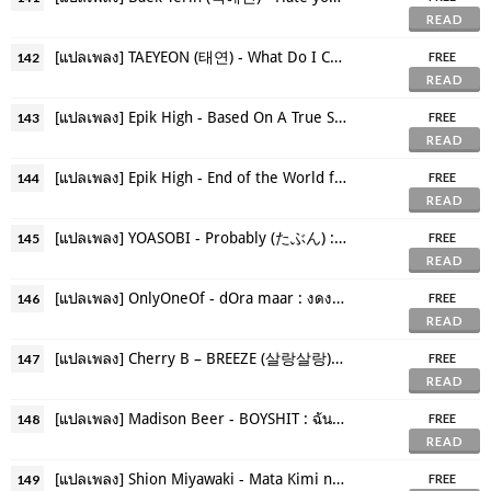
READ
[แปลเพลง] TAEYEON (태연) - What Do I Call You : ฉันต้องเรียกนายว่าอะไรดีล่ะ?
142
FREE
READ
[แปลเพลง] Epik High - Based On A True Story feat. HEIZE : ความเจ็บปวดที่สร้างมาจากเรื่องจริง
143
FREE
READ
[แปลเพลง] Epik High - End of the World feat. G.Soul : รักกันราวกับวันนี้เป็นวันสุดท้ายได้รึเปล่า
144
FREE
READ
[แปลเพลง] YOASOBI - Probably (たぶん) : ไม่ว่าจะอีกกี่ครั้ง สุดท้ายก็จะจบลงอยู่ดี
145
FREE
READ
[แปลเพลง] OnlyOneOf - dOra maar : งดงามราวกับภาพวาด dOra maar
146
FREE
READ
[แปลเพลง] Cherry B – BREEZE (살랑살랑) ost. Run On : ทำยังไงดีนะ ถึงจะได้เข้าไปในใจคุณ
147
FREE
READ
[แปลเพลง] Madison Beer - BOYSHIT : ฉันไม่พูดจางี่เง่าแบบนั้นหรอกนะ
148
FREE
READ
[แปลเพลง] Shion Miyawaki - Mata Kimi no Aeru Hi また君に会える日 Ost. Assassination Classroom
149
FREE