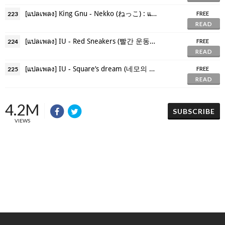
[แปลเพลง] King Gnu - Nekko (ねっこ) : แค่ได้เติบโตเป็นดอกไม้ธรรมดานั้นก็เพียงพอแล้ว
223
FREE
READ
[แปลเพลง] IU - Red Sneakers (빨간 운동화) : ก็ดันเผลอตกหลุมรักไปแล้วไม่ทันตั้งตัว
224
FREE
READ
[แปลเพลง] IU - Square’s dream (네모의 꿈) : ความฝันของฉันไม่อาจใหญ่เท่าโลกกลมๆได้หรอก
225
FREE
READ
4.2M
SUBSCRIBE
VIEWS