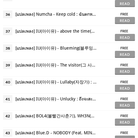
READ
[แปลเพลง] Numcha - Keep cold : ฉันตกหลุมรักนาย ทว่าเผยมันออกไปไม่ได้
36
FREE
READ
[แปลเพลง] IU(아이유) - above the time(시간의 바깥) : ดั่งสมอเรือที่ไม่อาจปักลึกลงไปถึงคุณ
37
FREE
READ
[แปลเพลง] IU(아이유) - Blueming(블루밍) : ความรักของเราผลิบานขึ้นเเล้วนะ
38
FREE
READ
[แปลเพลง] IU(아이유) - The visitor(그 사람) : คนคนนั้น... ทำไมฉันถึงยังรักคุณอยู่กันนะ
39
FREE
READ
[แปลเพลง] IU(아이유) - Lullaby(자장가) : พักผ่อนเถอะนะ ฉันจะกล่อมเธอเอง
40
FREE
READ
[แปลเพลง] IU(아이유) - Unlucky : ถึงจะสะดุดล้ม แค่ลุกก้าวต่อช้าๆก็ได้
41
FREE
READ
[แปลเพลง] BOL4(볼빨간사춘기), WH3N(웬) - New York : เพราะฉันอยู่ที่นิวยอร์ก ส่วนคุณอยู่ที่โซล
42
FREE
READ
[แปลเพลง] Blue.D - NOBODY (Feat. MINO of WINNER) : ฉันไม่มีใครเลยนอกจากคุณ
43
FREE