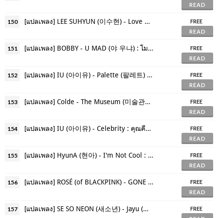
READ
[แปลเพลง] LEE SUHYUN (이수현) - Love And Pain : แบ่งปันทั้งความรักและความเจ็บปวดกับคุณ
150
FREE
READ
[แปลเพลง] BOBBY - U MAD (야 우냐) : โมโหที่ทำอะไรกูไม่ได้งั้นเหรอ
151
FREE
READ
[แปลเพลง] IU (아이유) - Palette (팔레트) feat. G-Dragon : ฉันเข้าใจตัวเองมากขึ้นในวัย 25 ปี
152
FREE
READ
[แปลเพลง] Colde - The Museum (미술관에서) : เมื่อผมตกหลุมรักคุณที่หอศิลป์
153
FREE
READ
[แปลเพลง] IU (아이유) - Celebrity : คุณคือคนสำคัญของฉันนะ
154
FREE
READ
[แปลเพลง] HyunA (현아) - I'm Not Cool : ฉันไม่ได้เจ๋งแบบที่ใครเขาพูดกันหรอก
155
FREE
READ
[แปลเพลง] ROSÉ (of BLACKPINK) - GONE : เพราะรักได้ตายจากฉันไปแล้ว
156
FREE
READ
[แปลเพลง] SE SO NEON (새소년) - Jayu (자유) : อิสระในวันที่เหนื่อยล้า
157
FREE