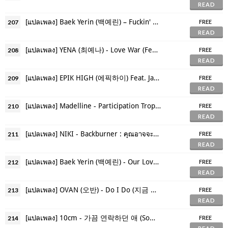
READ
[แปลเพลง] Baek Yerin (백예린) – Fuckin' New Year : มันก็แค่ปีใหม่อีกปีนึง
207
FREE
READ
[แปลเพลง] YENA (최예나) - Love War (Feat. BE'O) : รักของเรามันควรจบลงได้แล้วล่ะ
208
FREE
READ
[แปลเพลง] EPIK HIGH (에픽하이) Feat. Jackson Wang - On My Way : งั้นผมจะไปตามทางของผม
209
FREE
READ
[แปลเพลง] Madelline - Participation Trophies : ก็ฉันใช้ชีวิตได้ห่วยแตกแบบนี้แหละ
210
FREE
READ
[แปลเพลง] NIKI - Backburner : คุณอาจจะเลือกฉันขึ้นมาก็ได้... สักวันนึง
211
FREE
READ
[แปลเพลง] Baek Yerin (백예린) - Our Love Is Great : ความรักที่เราเคยมีมันยอดเยี่ยมเสมอนะ
212
FREE
READ
[แปลเพลง] OVAN (오반) - Do I Do (지금 난) : ผมก็แค่พยายามฝืนใช้ชีวิตอยู่
213
FREE
READ
[แปลเพลง] 10cm - 가끔 연락하던 애 (Someone You Used To Know) : คงเป็นแค่ใครที่คุณเคยรู้จัก
214
FREE