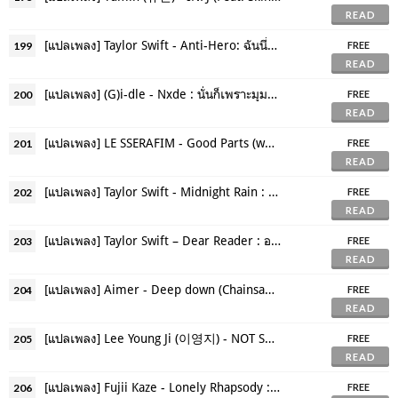
READ
[แปลเพลง] Taylor Swift - Anti-Hero: ฉันนี่แหละตัวปัญหา ฉันเอง
199
FREE
READ
[แปลเพลง] (G)i-dle - Nxde : นั่นก็เพราะมุมมองของคุณมันโสโครกเองไม่ใช่เหรอ
200
FREE
READ
[แปลเพลง] LE SSERAFIM - Good Parts (when the quality is bad but I am) : มามองหาข้อดีกันเถอะ
201
FREE
READ
[แปลเพลง] Taylor Swift - Midnight Rain : เขาเป็นดั่งแสงตะวันฉาย ส่วนฉันเป็นหยาดฝนหนาวเหน็บ
202
FREE
READ
[แปลเพลง] Taylor Swift – Dear Reader : อย่าเชื่อคำแนะนำของคนที่ล้มเหลวคนนี้เลยนะ
203
FREE
READ
[แปลเพลง] Aimer - Deep down (Chainsaw Man Ep. 9 Ending) : แม้จะต้องสูญสิ้นสิ่งใดก็ตาม
204
FREE
READ
[แปลเพลง] Lee Young Ji (이영지) - NOT SORRY #SMTM11 : ฉันไม่เสียใจกับการได้เป็นตัวเองหรอก
205
FREE
READ
[แปลเพลง] Fujii Kaze - Lonely Rhapsody : ดั่งบทบรรเลงแห่งความเหงา
206
FREE