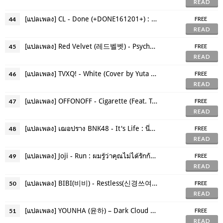
READ
[แปลเพลง] CL - Done (+DONE161201+) : ตื่นเหอะ เราพอแค่นี้มันดีแล้วล่ะ
44
FREE
READ
[แปลเพลง] Red Velvet (레드벨벳) - Psycho : เพราะรักของเราบ้าคลั่งและแปลกจากคนอื่น
45
FREE
READ
[แปลเพลง] TVXQ! - White (Cover by Yuta of NCT) : เราโอบกอดกันในคืนวันคริสต์มาส
46
FREE
READ
[แปลเพลง] OFFONOFF - Cigarette (Feat. Tablo & MISO) : ฉันปราถนา ว่าฉันจะเป็นคนสุดท้ายของคุณ
47
FREE
READ
[แปลเพลง] เฌอปราง BNK48 - It's Life : นี่แหละชีวิต (ost. BNK48 Documentary - One Take)
48
FREE
READ
[แปลเพลง] Joji - Run : ผมรู้ว่าคุณไม่ได้รักกันอีกต่อไปแล้ว อย่างที่คุณเคยเป็น
49
FREE
READ
[แปลเพลง] BIBI(비비) - Restless(신경쓰여) : คืนนี้ช่วยมอบทุกอย่างที่นายมีให้ฉันได้ไหม
50
FREE
READ
[แปลเพลง] YOUNHA (윤하) – Dark Cloud (먹구름) : ฉันคิดถึงเวลาที่เรารักกันเหลือเกิน
51
FREE
READ