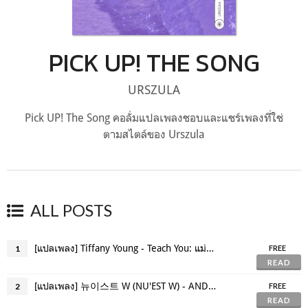
PICK UP! THE SONG
URSZULA
Pick UP! The Song คอลั่มแปลเพลงชอบและแชร์เพลงที่ใช่
ตามสไตล์ของ Urszula
ALL POSTS
[แปลเพลง] Tiffany Young - Teach You: แม่ของนายไม่เคยสอนเหรอว่าอย่ามาเล่นกับไฟ?
1
FREE
READ
[แปลเพลง] 뉴이스트 W (NU'EST W) - AND I : และผม... ก็คงจะต้องเลือกทางเดินอื่น OST Mr. Sunshine
2
FREE
READ