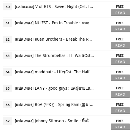
[เเปลเพลง] V of BTS - Sweet Night (Ost. Itaewon Class) : อาจเป็นการพบพานและลาจากกันไป
60
FREE
READ
[แปลเพลง] NU'EST - I'm in Trouble : ผมจะรอดู ว่าพรุ่งนี้คุณจะเรียกผมในสถานะไหน
61
FREE
READ
[แปลเพลง] Ruen Brothers - Break The Rules(Ost. The Half of It) : มาแหกกฎกันเถอะ
62
FREE
READ
[แปลเพลง] The Strumbellas - I’ll Wait(Ost. The Half of It) : ฉันจะรอเธออยู่ตรงนี้นะ
63
FREE
READ
[แปลเพลง] maddhatr - Life(Ost. The Half of it) : เราก็แค่ต้องใช้ชีวิตกันต่อไป
64
FREE
READ
[แปลเพลง] LANY - good guys : แต่ผู้ชายแสนดี มันไม่เคยชนะใจใครได้หรอก
65
FREE
READ
[แปลเพลง] BoA (보아) - Spring Rain (봄비) : สายฝนที่ทำให้ฉันไม่อาจหยุดร้องไห้ได้เลย
66
FREE
READ
[แปลเพลง] Johnny Stimson - Smile : ยิ้มให้กับปัญหาแม้ในวันที่ฟ้าจะพังทลายลงมา
67
FREE
READ