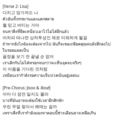
[Verse 2: Lisa]
다치고 망가져도 나
ตัวฉันทั้งทรมานและแตกสลาย
뭘 믿고 버티는 거야
จนหาสิ่งที่ยึดเหนี่ยวเอาไว้ไม่ได้อีกแล้ว
어차피 떠나면 상처투성인 채로 미워하게 될걸
ถ้าหากยังไงฉันจะต้องจากไป ฉันก็จะขอเกลียดคุณจนฝังลึกลงไป
ในรอยแผลเป็น
끝장을 보기 전 끝낼 순 없어
เราเลิกกันไม่ได้หรอกจนกว่าจะเห็นจุดจบจริงๆ
이 아픔을 기다린 것처럼
เหมือนเรากำลังรอความเจ็บปวดนั่นอยู่เลยนะ
[Pre-Chorus: Jisoo &
Rosé
]
아마 다 잠깐 일지도 몰라
บางทีมันอาจจะต้องใช้เวลาอีกสักพัก
우린 무얼 찾아서 헤매는 걸까
เพราะสิ่งที่เรากำลังมองหาตอนนี้ช่างเลือนลางเหลือเกิน