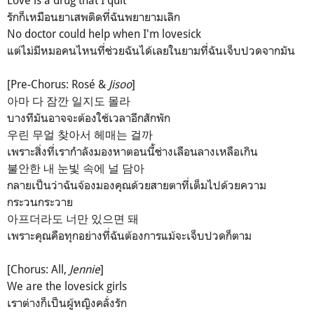
รักก็เหมือนยาเสพติดที่ฉันพยายามเลิก
No doctor could help when I'm lovesick
แต่ไม่มีหมอคนไหนที่ช่วยฉันได้เลยในยามที่ฉันเจ็บปวดจากมัน
[Pre-Chorus: Rosé &
Jisoo
]
아마 다 잠깐 일지도 몰라
บางทีมันอาจจะต้องใช้เวลาอีกสักพัก
우린 무얼 찾아서 헤매는 걸까
เพราะสิ่งที่เรากำลังมองหาตอนนี้ช่างเลือนลางเหลือเกิน
불안한 내 눈빛 속에 널 담아
กลายเป็นว่าฉันจ้องมองคุณด้วยสายตาที่เต็มไปด้วยความ
กระวนกระวาย
아프더라도 너만 있으면 돼
เพราะคุณคือทุกอย่างที่ฉันต้องการแม้จะเจ็บปวดก็ตาม
[Chorus: All,
Jennie
]
We are the lovesick girls
เราต่างก็เป็นผู้หญิงคลั่งรัก