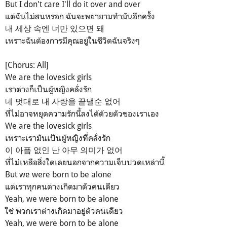
But I don't care I'll do it over and over
แต่ฉันไม่สนหรอก ฉันจะพยายามทำมันอีกครั้ง
내 세상 속엔 너만 있으면 돼
เพราะฉันต้องการมีคุณอยู่ในชีวิตฉันจริงๆ
[Chorus: All]
We are the lovesick girls
เราต่างก็เป็นผู้หญิงคลั่งรัก
네 멋대로 내 사랑을 끝낼순 없어
ที่ไม่อาจหยุดความรักนี้ลงได้ด้วยตัวของเราเอง
We are the lovesick girls
เพราะเรามันเป็นผู้หญิงที่คลั่งรัก
이 아픔 없인 난 아무 의미가 없어
ที่ไม่เหลือสิ่งใดเลยนอกจากความเจ็บปวดเหล่านี้
But we were born to be alone
แต่เราทุกคนต่างเกิดมาตัวคนเดียว
Yeah, we were born to be alone
ใช่ พวกเราต่างเกิดมาอยู่ตัวคนเดียว
Yeah, we were born to be alone