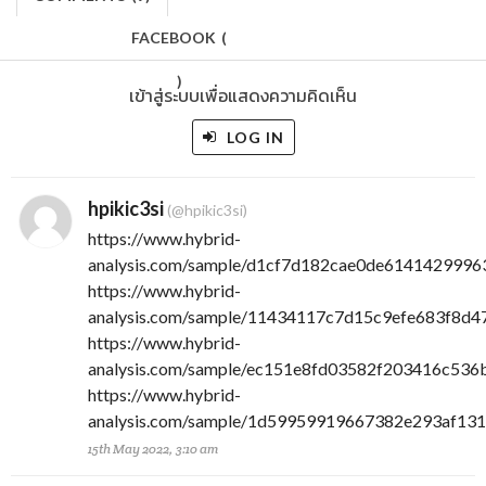
FACEBOOK
(
)
เข้าสู่ระบบเพื่อแสดงความคิดเห็น
LOG IN
hpikic3si
(@hpikic3si)
https://www.hybrid-
analysis.com/sample/d1cf7d182cae0de61414299
https://www.hybrid-
analysis.com/sample/11434117c7d15c9efe683f8
https://www.hybrid-
analysis.com/sample/ec151e8fd03582f203416c53
https://www.hybrid-
analysis.com/sample/1d59959919667382e293af13
15th May 2022, 3:10 am