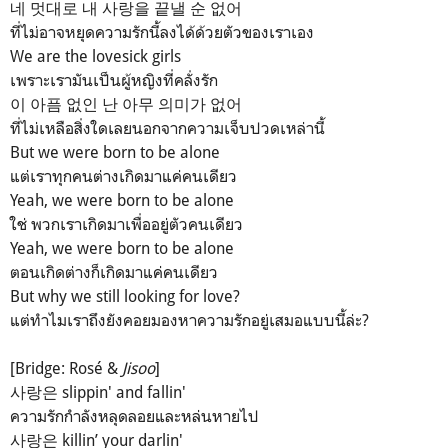
네 멋대로 내 사랑을 끝낼 순 없어
ที่ไม่อาจหยุดความรักนี้ลงได้ด้วยตัวของเราเอง
We are the lovesick girls
เพราะเรามันเป็นผู้หญิงที่คลั่งรัก
이 아픔 없인 난 아무 의미가 없어
ที่ไม่เหลือสิ่งใดเลยนอกจากความเจ็บปวดเหล่านี้
But we were born to be alone
แต่เราทุกคนต่างเกิดมาแค่คนเดียว
Yeah, we were born to be alone
ใช่ พวกเราเกิดมาเพื่ออยู่ตัวคนเดียว
Yeah, we were born to be alone
ตอนเกิดต่างก็เกิดมาแค่คนเดียว
But why we still looking for love?
แต่ทำไมเราถึงยังคอยมองหาความรักอยู่เสมอแบบนี้ล่ะ?
[Bridge: Rosé &
Jisoo
]
사랑은 slippin' and fallin'
ความรักกำลังหลุดลอยและหล่นหายไป
사랑은 killin’ your darlin'