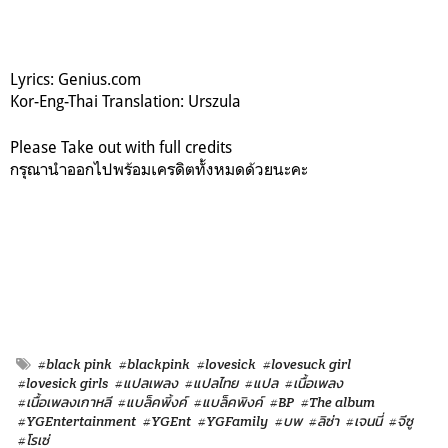
Lyrics: Genius.com
Kor-Eng-Thai Translation: Urszula
Please Take out with full credits
กรุณานำออกไปพร้อมเครดิตทั้งหมดด้วยนะคะ
#black pink
#blackpink
#lovesick
#lovesuck girl
#lovesick girls
#แปลเพลง
#แปลไทย
#แปล
#เนื้อเพลง
#เนื้อเพลงเกาหลี
#แบล็คพิ้งค์
#แบล็คพิงค์
#BP
#The album
#YGEntertainment
#YGEnt
#YGFamily
#บพ
#ลิซ่า
#เจนนี่
#จีซู
#โรเซ่