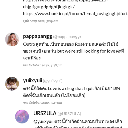
uhjgjfgutgdgdghfjkjgkgk/
https://www.bankier.pl/forum/temat_tuyhgjnghjdfur
15th May 2022, 3:09 am
pappapangg
(@pappapangg)
Outro สุดท้ายเป็นท่อนของ Rosé หมดเลยค่ะ (ไม่ใช่
ของเจนนี่) ยกเว้น but we're still looking for love ค่ะที่
เจนนี่ร้อง
6th October 2020, 4:26 pm
yuiixyuii
(@yuiixyuii)
ตรงนี้ก็ผิดค่ะ Love is a drug that I quit รักเป็นยาเสพ
ติดที่ฉันเลิกเสพแล้ว (ไม่ใช่จะเลิก)
3rd October 2020, 7:43 am
URSZULA
(@URSZULA)
@yuiixyuii
ตรงนี้ถ้าเกิดอ่านตามบริบทเพลง เลิก
แต่มันยังอยู่ในวังวนนะคะ ยังต้องการความรักอยู่