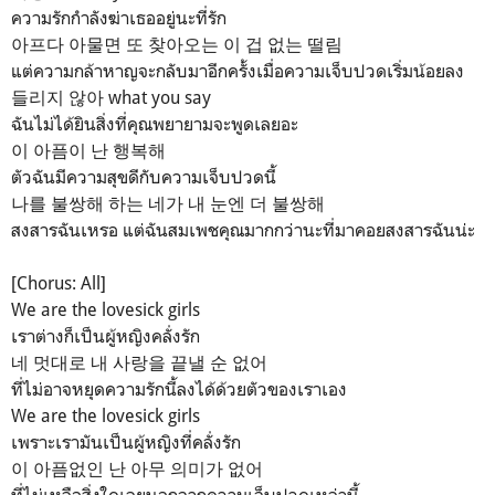
ความรักกำลังฆ่าเธออยู่นะที่รัก
아프다 아물면 또 찾아오는 이 겁 없는 떨림
แต่ความกล้าหาญจะกลับมาอีกครั้งเมื่อความเจ็บปวดเริ่มน้อยลง
들리지 않아 what you say
ฉันไม่ได้ยินสิ่งที่คุณพยายามจะพูดเลยอะ
이 아픔이 난 행복해
ตัวฉันมีความสุขดีกับความเจ็บปวดนี้
나를 불쌍해 하는 네가 내 눈엔 더 불쌍해
สงสารฉันเหรอ แต่ฉันสมเพชคุณมากกว่านะที่มาคอยสงสารฉันน่ะ
[Chorus: All]
We are the lovesick girls
เราต่างก็เป็นผู้หญิงคลั่งรัก
네 멋대로 내 사랑을 끝낼 순 없어
ที่ไม่อาจหยุดความรักนี้ลงได้ด้วยตัวของเราเอง
We are the lovesick girls
เพราะเรามันเป็นผู้หญิงที่คลั่งรัก
이 아픔없인 난 아무 의미가 없어
ที่ไม่เหลือสิ่งใดเลยนอกจากความเจ็บปวดเหล่านี้