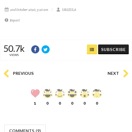
2nd October 2020, 5:20 am
URSZULA
Report
50.7k
SUBSCRIBE
VIEWS
PREVIOUS
NEXT
1
0
0
0
0
0
COMMENTS
(
9)