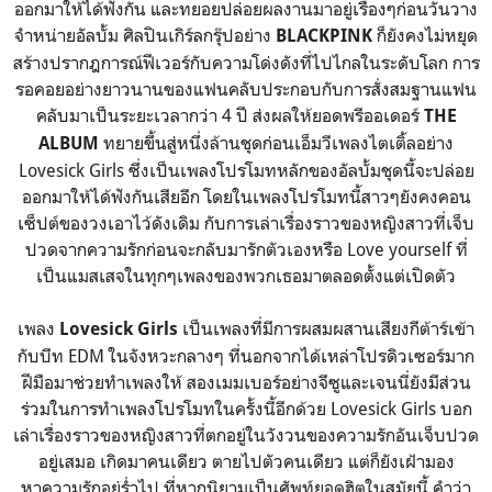
ออกมาให้ได้ฟังกัน และทยอยปล่อยผลงานมาอยู่เรื่องๆก่อนวันวาง
จำหน่ายอัลบั้ม ศิลปินเกิร์ลกรุ๊ปอย่าง
ก็ยังคงไม่หยุด
BLACKPINK
สร้างปรากฎการณ์ฟีเวอร์กับความโด่งดังที่ไปไกลในระดับโลก การ
รอคอยอย่างยาวนานของแฟนคลับประกอบกับการสั่งสมฐานแฟน
คลับมาเป็นระยะเวลากว่า 4 ปี ส่งผลให้ยอดพรีออเดอร์
THE
ทยายขึ้นสู่หนึ่งล้านชุดก่อนเอ็มวีเพลงไตเติ้ลอย่าง
ALBUM
Lovesick Girls ซึ่งเป็นเพลงโปรโมทหลักของอัลบั้มชุดนี้จะปล่อย
ออกมาให้ได้ฟังกันเสียอีก โดยในเพลงโปรโมทนี้สาวๆยังคงคอน
เซ็ปต์ของวงเอาไว้ดังเดิม กับการเล่าเรื่องราวของหญิงสาวที่เจ็บ
ปวดจากความรักก่อนจะกลับมารักตัวเองหรือ Love yourself ที่
เป็นแมสเสจในทุกๆเพลงของพวกเธอมาตลอดตั้งแต่เปิดตัว
เพลง
เป็นเพลงที่มีการผสมผสานเสียงกีต้าร์เข้า
Lovesick Girls
กับบีท EDM ในจังหวะกลางๆ ที่นอกจากได้เหล่าโปรดิวเซอร์มาก
ฝีมือมาช่วยทำเพลงให้ สองเมมเบอร์อย่างจีซูและเจนนี่ยังมีส่วน
ร่วมในการทำเพลงโปรโมทในครั้งนี้อีกด้วย Lovesick Girls บอก
เล่าเรื่องราวของหญิงสาวที่ตกอยู่ในวังวนของความรักอันเจ็บปวด
อยู่เสมอ เกิดมาคนเดียว ตายไปตัวคนเดียว แต่ก็ยังเฝ้ามอง
หาความรักอยู่ร่ำไป ที่หากนิยามเป็นศัพท์ยอดฮิตในสมัยนี้ คำว่า