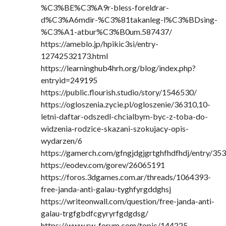
%C3%BE%C3%A9r-bless-foreldrar-
d%C3%A6mdir-%C3%81takanleg-l%C3%BDsing-
%C3%A1-atbur%C3%B0um.587437/
https://ameblo.jp/hpikic3si/entry-
12742532173.html
https://learninghub4hrh.org/blog/index.php?
entryid=249195
https://public.flourish.studio/story/1546530/
https://ogloszenia.zycie.pl/ogloszenie/36310,10-
letni-daftar-odszedl-chcialbym-byc-z-toba-do-
widzenia-rodzice-skazani-szokujacy-opis-
wydarzen/6
https://gamerch.com/gfngjdgjgrtghfhdfhdj/entry/35
https://eodev.com/gorev/26065191
https://foros.3dgames.com.ar/threads/1064393-
free-janda-anti-galau-tyghfyrgddghsj
https://writeonwall.com/question/free-janda-anti-
galau-trgfgbdfcgyryrfgdgdsg/
https://www.rw-forum.com/topic/144225-