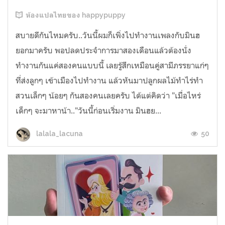
ห้องแปลไทยของ happypuppy
สบายดีกันไหมครับ..วันนี้ผมก็เพิ่งไปทำงานเพลงกับมินฮ
ยอกมาครับ พอปลดประจำการมาสองเดือนแล้วต้องนั่ง
ทำงานกันแค่สองคนแบบนี้ เลยรู้สึกเหมือนคู่สามีภรรยาแก่ๆ
ที่ส่งลูกๆ เข้าเมืองไปทำงาน แล้วหันมาปลูกผลไม้ทำไร่ทำ
สวนเล็กๆ น้อยๆ กันสองคนเลยครับ ได้แต่คิดว่า "เมื่อไหร่
เด็กๆ จะมาหาน้า.."วันนี้ก่อนเริ่มงาน มินฮย...
50
lalala_lacuna