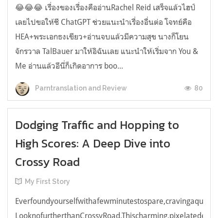
😂😂😂 เรื่องของเรื่องคืออ่านRachel Reid เสร็จแล้วไฮป์
เลยไปขอให้ชี ChatGPT ช่วยแนะนำเรื่องอื่นต่อ โจทย์คือ
HEA+พระเอกธงเขียว+อ่านจบแล้วมีความสุข นางก็โยน
จักรวาล TalBauer มาให้อิฉันเลย แนะนำให้เริ่มจาก You &
Me อ่านแล้วอีนี่ก็เกิดอาการ boo...
80
Parntranslation and Review
Dodging Traffic and Hopping to
High Scores: A Deep Dive into
Crossy Road
My First Story
Everfoundyourselfwithafewminutestospare,cravingaquick,e
LooknofurtherthanCrossyRoad.Thischarming,pixelatedendl