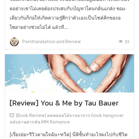
ดอย่างเขาไม่เคยต้องประสบกับปัญหาโดนกลั่นแกล้ง ขณะ
เดียวกันก็ก่อให้เกิดความรู้สึกว่าตัวเองเป็นไซด์คิกของอ
โซลาอย่างช่วยไม่ได้ แล้วที...
51
Parntranslation and Review
[Review] You & Me by Tau Bauer
[Book Review] ผลพลอยได้จากอาการ book hangover
หลังอ่านสารพัน MM Romance
[เรื่องย่อ+รีวิวตามใจฉัน+หวีด] นี่ดิชั้นทำอะไรลงไปกับชีวิต