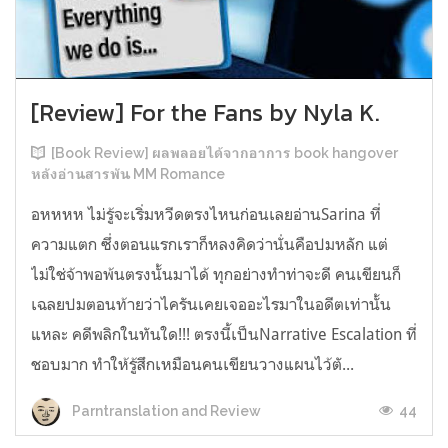
[Review] For the Fans by Nyla K.
[Book Review] ผลพลอยได้จากอาการ book hangover
หลังอ่านสารพัน MM Romance
อหหหห ไม่รู้จะเริ่มหวีดตรงไหนก่อนเลยอ่านSarina ที่
ความแตก ซึ่งตอนแรกเราก็หลงคิดว่านั่นคือปมหลัก แต่
ไม่ใช่จ้าพอพ้นตรงนั้นมาได้ ทุกอย่างทำท่าจะดี คนเขียนก็
เฉลยปมตอนท้ายว่าไครันเคยเจออะไรมาในอดีตเท่านั้น
แหละ คดีพลิกในทันใด!!! ตรงนี้เป็นNarrative Escalation ที่
ชอบมาก ทำให้รู้สึกเหมือนคนเขียนวางแผนไว้ตั...
44
Parntranslation and Review