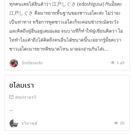
ทุกคนเคยได้ยินคำว่า 江戸しぐさ (edoshigusa) กันมั้ยคะ
江戸しぐさ คือมารยาทพื้นฐานของชาวเอโดะค่ะ ไม่ว่าจะ
เป็นท่าทาง หรือการพูดชาวเอโดะก็จะค่อนข้างระมัดระวัง
และคิดถึงผู้อื่นอยู่เสมอเลย จนบางทีก็ทำให้ผู้เขียนคิดว่า โอ
โหทำไมเค้าถึงได้คิดถึงคนอื่นได้ขนาดนี้นะอยากรู้มั้ยคะว่า
ชาวเอโดะมารยาทดีขนาดไหน มาลองอ่านกันได้เ...
1.4k
Sodasado
ชโลมเรา
ฝนปรายรวี
...
2k
รวีภาคย์