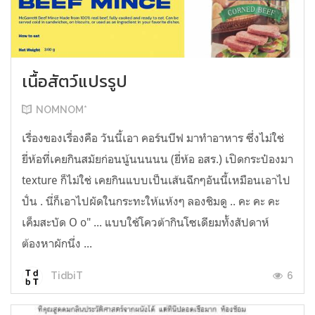
เนื้อสัตว์แปรรูป
NOMNOM*
เรื่องของเรื่องคือ วันนี้เอา คอร์นบีฟ มาทำอาหาร ซึ่งไม่ใช่
ยี่ห้อที่เคยกินสมัยก่อนนู้นนนนน (ยี่ห้อ อสร.) เปิดกระป๋องมา
texture ก็ไม่ใช่ เคยกินแบบเป็นเส้นฉีกๆอันนี้เหมือนเอาไป
ปั่น . นี่ก็เอาไปผัดในกระทะให้แห้งๆ ลองชิมดู .. คะ คะ คะ
เค็มสะบัด O o" ... แบบใช้โควต้ากินโซเดียมทั้งสัปดาห์
ต้องหาผักนึ่ง ...
6
TidbiT