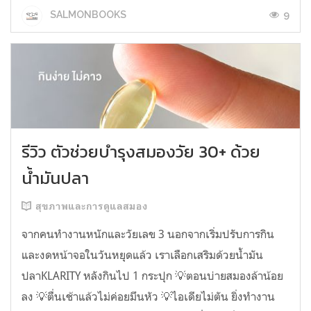
9
SALMONBOOKS
รีวิว ตัวช่วยบำรุงสมองวัย 30+ ด้วย
น้ำมันปลา
สุขภาพและการดูแลสมอง
จากคนทำงานหนักและวัยเลข 3 นอกจากเริ่มปรับการกิน
และงดหน้าจอในวันหยุดแล้ว เราเลือกเสริมด้วยน้ำมัน
ปลาKLARITY หลังกินไป 1 กระปุก 💡ตอนบ่ายสมองล้าน้อย
ลง 💡ตื่นเช้าแล้วไม่ค่อยมึนหัว 💡ไอเดียไม่ตัน ยิ่งทำงาน