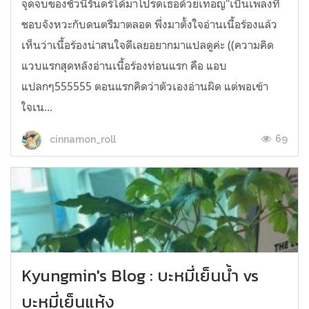
จุดจบของชั่วนิรันดร์ได้มาโปรดเธอด้วยเทอญ"เป็นเพลงที่
ชอบจังหวะกับดนตรีมาตลอด พึ่งมาตั้งใจอ่านเนื้อร้องแล้ว
เห็นว่าเนื้อร้องน่าสนใจดีเลยอยากมาแปลดูค่ะ ((ความคิด
แวบแรกสุดหลังอ่านเนื้อร้องท่อนแรก คือ แอบ
แปลกๆ555555 ตอนแรกคิดว่าตัวเองอ่านผิด แต่พอเข้า
ใจเน...
69
cinnamon_roll
Kyungmin's Blog : บะหมี่เย็นน้ำ vs
บะหมี่เย็นแห้ง