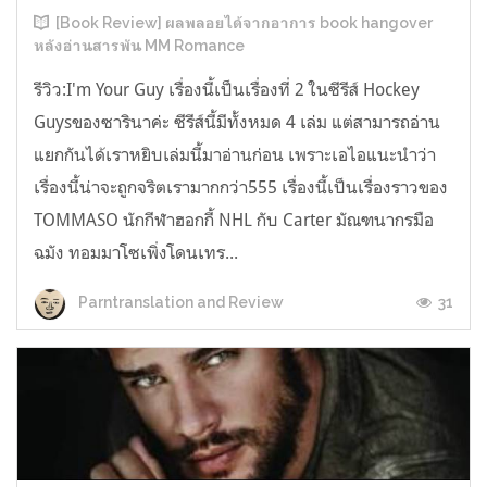
[Book Review] ผลพลอยได้จากอาการ book hangover
หลังอ่านสารพัน MM Romance
รีวิว:I'm Your Guy เรื่องนี้เป็นเรื่องที่ 2 ในซีรีส์ Hockey
Guysของซารินาค่ะ ซีรีส์นี้มีทั้งหมด 4 เล่ม แต่สามารถอ่าน
แยกกันได้เราหยิบเล่มนี้มาอ่านก่อน เพราะเอไอแนะนำว่า
เรื่องนี้น่าจะถูกจริตเรามากกว่า555 เรื่องนี้เป็นเรื่องราวของ
TOMMASO นักกีฬาฮอกกี้ NHL กับ Carter มัณฑนากรมือ
ฉมัง ทอมมาโซเพิ่งโดนเทร...
31
Parntranslation and Review