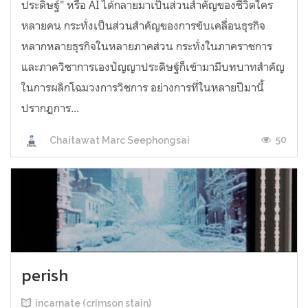
ประดิษฐ์" หรือ AI ได้กลายมาเป็นส่วนสำคัญของชีวิตใคร
หลายคน กระทั่งเป็นส่วนสำคัญของการขับเคลื่อนธุรกิจ
หลากหลายธุรกิจในหลายภาคส่วน กระทั่งในภาคราชการ
และภาควิชาการเองปัญญาประดิษฐ์ก็เข้ามามีบทบาทสำคัญ
ในการผลิกโฉมวงการวิชการ อย่างการที่ในหลายปีมานี้
ปรากฏการ...
50
Chaitawat Marc Seephongsai
perish
incarnate (crimson stain)