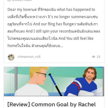
Dear my loverแด่ ที่รักของฉัน what has happened to
usสิ่งที่เกิดขึ้นระหว่างเรา It's no longer summerเฉกเช่น
ฤดูร้อนที่จากไป And our fling has flungความสัมพันธ์เรา
สองก็จบลง And I still spin your recordsแต่ฉันยังเล่นเพลง
โปรดของคุณบนแผ่นเสียงไวนิล And You still feel like
homeในใจฉัน ตัวตนคุณก็ยังอบอ...
22
cinnamon_roll
[Review] Common Goal by Rachel