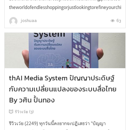
theworldofendlesshoppingorjustlookingtorefineyourchicken
63
joshuaa
thAI Media System ปัญญาประดิษฐ์
กับความเปลี่ยนแปลงของระบบสื่อไทย
By วศิน ปั้นทอง
รีวิวเว้ย (3)
รีวิวเว้ย (2249) ทุกวันนี้คงยากจะปฏิเสธว่า "ปัญญา