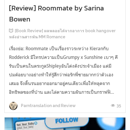
[Review] Roommate by Sarina
Bowen
[Book Review] ผลพลอยได้จากอาการ book hangover
หลังอ่านสารพัน MM Romance
เรื่องย่อ: Roommate เป็นเรื่องราวระหว่าง Kieranกับ
Rodderick มีโทรปความเป็นGrumpy x Sunshine เบาๆ คี
รันเป็นคนในตระกูลShipleyอันโด่งดังประจำเมือง แต่มี
ปมด้อยบางอย่างทำให้รู้สึกว่าพ่อรักพี่ชายมากกว่าตัวเอง
เสมอ จึงดิ้นรนอยากออกมาอยู่คนเดียวเพื่อให้หลุดจาก
อิทธิพลของที่บ้าน และไล่ตามความฝันการเป็นกราฟฟิ...
35
Parntranslation and Review