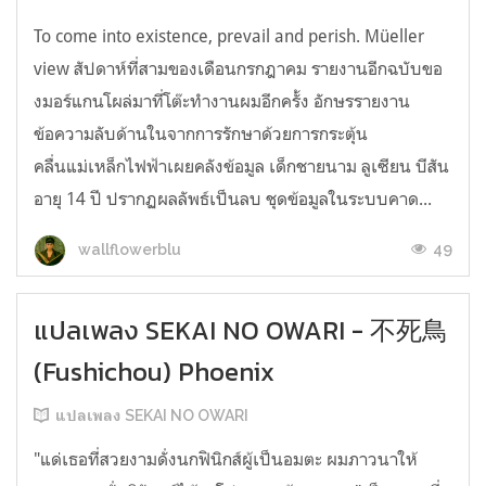
To come into existence, prevail and perish. Müeller
view สัปดาห์ที่สามของเดือนกรกฎาคม รายงานอีกฉบับขอ
งมอร์แกนโผล่มาที่โต๊ะทำงานผมอีกครั้ง อักษรรายงาน
ข้อความลับด้านในจากการรักษาด้วยการกระตุ้น
คลื่นแม่เหล็กไฟฟ้าเผยคลังข้อมูล เด็กชายนาม ลูเซียน บีสัน
อายุ 14 ปี ปรากฏผลลัพธ์เป็นลบ ชุดข้อมูลในระบบคาด...
49
wallflowerblu
แปลเพลง SEKAI NO OWARI - 不死鳥
(Fushichou) Phoenix
แปลเพลง SEKAI NO OWARI
"แด่เธอที่สวยงามดั่งนกฟินิกส์ผู้เป็นอมตะ ผมภาวนาให้