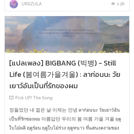
1.5k
URSZULA
[แปลเพลง] BIGBANG (빅뱅) - Still
Life (봄여름가을겨울) : ลาก่อนนะ วัย
เยาว์อันเป็นที่รักของผม
Pick UP! The Song
정들었던 내 젊은 날 이제는 안녕 ลาก่อนนะ วัยเยาว์อัน
เป็นที่รักของผม 아름답던 우리의 봄 여름 가을 겨울 ฤดู
ใบไม้ผลิ ฤดูร้อน ฤดูใบไม้ร่วง ฤดูหนาว ที่แสนงดงามของ