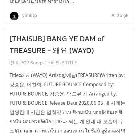
โอนึลโด นัน นอรึล พาราโบโก ...
26.9k
yimktp
[THAISUB] BANG YE DAM of
TREASURE - 왜요 (WAYO)
K-POP Songs THAI SUBTITLE
Title:왜요 (WAYO) Artist:방예담(TREASURE)Written by:
강승윤, 이찬혁, FUTURE BOUNCE Composed by:
FUTURE BOUNCE, 강승윤, 앤드류 최 Arranged by:
FUTURE BOUNCE Release Date:2020.06.05 내 시계는
멀쩡한데 시간은 멈춰있고เน ชี-กเยนึน มอลจังฮันเด ชี
กานึน มอมชวออิดโก뭐 하나 되는 게 없네 내 모습이 우
스워มวอ ฮานา ทเวนึน เก ออบเน เน โมซือบิ อูซือวอ하염