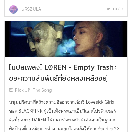
10.2k
URSZULA
[แปลเพลง] LØREN - Empty Trash :
ขยะความสัมพันธ์ที่ยังหลงเหลืออยู่
Pick UP! The Song
หนุ่มปริศนาที่สร้างความฮือฮาจากเอ็มวี Lovesick Girls
ของ BLACKPINK ผู้เป็นทั้งพระเอกเอ็มวีและโปรดิวเซอร์
อัลบั้มอย่าง LØREN ได้เวลาที่จะเดบิวต์เฉิดฉายในฐานะ
ศิลปินเดี่ยวหลังจากทำงานอยู่เบื้องหลังให้ค่ายดังอย่าง YG