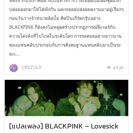
หลังจากประกาศอย่างเป็นทางการว่าจะมีอัลบั้มเต็มชุดแรก
ปล่อยออกมาให้ได้ฟังกัน และทยอยปล่อยผลงานมาอยู่เรื่องๆ
ก่อนวันวางจำหน่ายอัลบั้ม ศิลปินเกิร์ลกรุ๊ปอย่าง
BLACKPINK ก็ยังคงไม่หยุดสร้างปรากฎการณ์ฟีเวอร์กับ
ความโด่งดังที่ไปไกลในระดับโลก การรอคอยอย่างยาวนาน
ของแฟนคลับประกอบกับการสั่งสมฐานแฟนคลับมาเป็นระ
ยะเ...
40.5k
URSZULA
[แปลเพลง] BLACKPINK – Lovesick