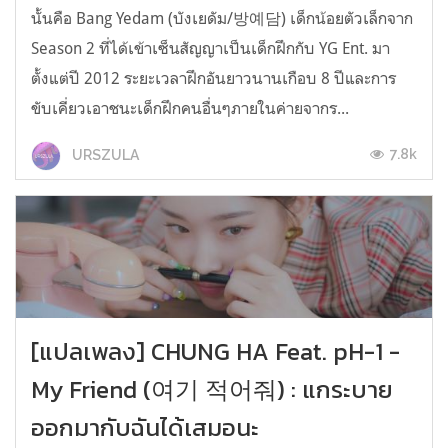
นั้นคือ Bang Yedam (บังเยดัม/방예담) เด็กน้อยตัวเล็กจาก
Season 2 ที่ได้เข้าเซ็นสัญญาเป็นเด็กฝึกกับ YG Ent. มา
ตั้งแต่ปี 2012 ระยะเวลาฝึกอันยาวนานเกือบ 8 ปีและการ
ขับเคี่ยวเอาชนะเด็กฝึกคนอื่นๆภายในค่ายจากร...
7.8k
URSZULA
[แปลเพลง] CHUNG HA Feat. pH-1 -
My Friend (여기 적어줘) : แกระบาย
ออกมากับฉันได้เสมอนะ