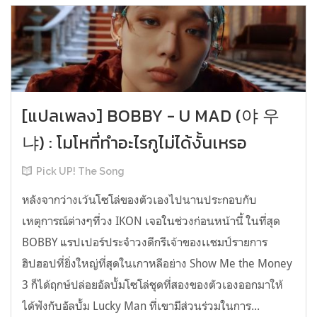
[แปลเพลง] BOBBY - U MAD (야 우
냐) : โมโหที่ทำอะไรกูไม่ได้งั้นเหรอ
Pick UP! The Song
หลังจากว่างเว้นโซโล่ของตัวเองไปนานประกอบกับ
เหตุการณ์ต่างๆที่วง IKON เจอในช่วงก่อนหน้านี้ ในที่สุด
BOBBY แรปเปอร์ประจำวงดีกรีเจ้าของเเชมป์รายการ
ฮิปฮอปที่ยิ่งใหญ่ที่สุดในเกาหลีอย่าง Show Me the Money
3 ก็ได้ฤกษ์ปล่อยอัลบั้มโซโล่ชุดที่สองของตัวเองออกมาให้
ได้ฟังกับอัลบั้ม Lucky Man ที่เขามีส่วนร่วมในการ...