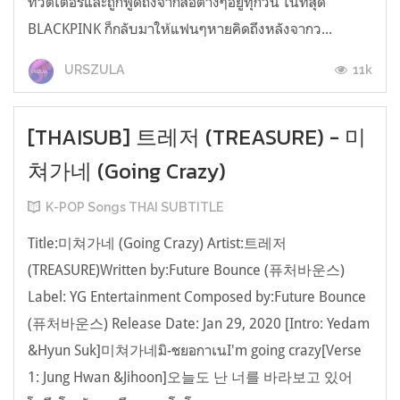
ทวิตเตอร์และถูกพูดถึงจากสื่อต่างๆอยู่ทุกวัน ในที่สุด
BLACKPINK ก็กลับมาให้แฟนๆหายคิดถึงหลังจากว...
11k
URSZULA
[THAISUB] 트레저 (TREASURE) - 미
쳐가네 (Going Crazy)
K-POP Songs THAI SUBTITLE
Title:미쳐가네 (Going Crazy) Artist:트레저
(TREASURE)Written by:Future Bounce (퓨처바운스)
Label: YG Entertainment Composed by:Future Bounce
(퓨처바운스) Release Date: Jan 29, 2020 [Intro: Yedam
&Hyun Suk]미쳐가네มิ-ชยอกาเนI'm going crazy[Verse
1: Jung Hwan &Jihoon]오늘도 난 너를 바라보고 있어