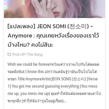
[แปลเพลง] JEON SOMI (전소미) -
Anymore : คุณเคยหวังเรื่องของเราไว้
บ้างไหม? คงไม่สินะ
Pick UP! The Song
Wish we could be foreverหวังแค่ว่าเราจะไปกันได้ตลอด
รอดฝั่งBut I know this ain't itแต่ฉันรู้ว่ามันเป็นไปไม่ได้
หรอก Title:AnymoreArtist:JEON SOMI (전소미) [Verse
1] You got me second guessing everything (You mess
me up, you mess me up) คุณทำให้ฉันต้องคอยคาดเดาไป
ซะทุกสิ่ง (ทำให้ฉันว้าวุ่นใจอยู่เรื่อย)...