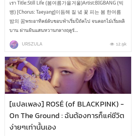
เรา Title:Still Life (봄여름가을겨울)Artist:BIGBANG (빅
뱅) [Chorus: Taeyang]이듬해 질 녘 꽃 피는 봄 한여름
밤의 꿈พระอาทิตย์ลับขอบฟ้าเริ่มปีถัดไป จนดอกไม้เริ่มผลิ
บาน ผ่านฝันแสนหวานกลางฤดูร้...
12.9k
URSZULA
[แปลเพลง] ROSÉ (of BLACKPINK) -
On The Ground : ฉันต้องการก็แค่ชีวิต
ง่ายๆเท่านั้นเอง