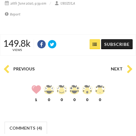
26th June 2020, 9:59 am
URSZULA
Report
149.8k
SUBSCRIBE
VIEWS
PREVIOUS
NEXT
1
0
0
0
0
0
COMMENTS
(
4)