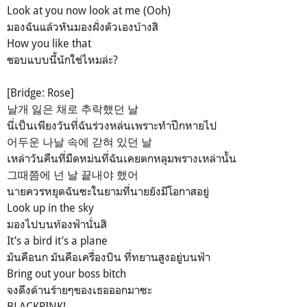
Look at you now look at me (Ooh)
มองฉันแล้วหันมองฝั่งตัวเองบ้างสิ
How you like that
ชอบแบบนี้นักใช่ไหมล่ะ?
[Bridge: Rose]
날개 잃은 채로 추락했던 날
นี่เป็นเพียงวันที่ฉันร่วงหล่นเพราะทำปีกหายไป
어두운 나날 속에 갇혀 있던 날
เหล่าวันคืนที่มืดหม่นที่ฉันเคยตกหลุมพรางเหล่านั้น
그때쯤에 넌 날 끝내야 했어
นายควรหยุดฉันซะในยามที่นายยังมีโอกาสอยู่
Look up in the sky
มองไปบนท้องฟ้านั่นสิ
It’s a bird it’s a plane
มันคือนก มันคือเครื่องบิน ที่ทยานสูงอยู่บนฟ้า
Bring out your boss bitch
จงดึงด้านร้ายๆของเธอออกมาซะ
BLACKPINK!