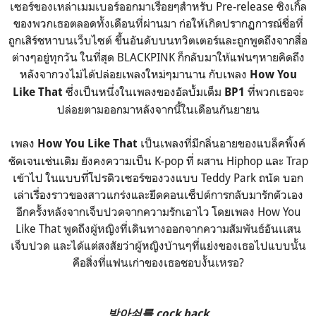
เซอร์ของเหล่าเมมเบอร์ออกมาเรื่อยๆสำหรับ Pre-release ซิงเกิ้ล
ของพวกเธอตลอดทั้งเดือนที่ผ่านมา ก่อให้เกิดปรากฏการณ์ชื่อที่
ถูกเสิร์ชหาบนเว็บไซต์ ขึ้นอันดับบนทวิตเตอร์และถูกพูดถึงจากสื่อ
ต่างๆอยู่ทุกวัน ในที่สุด BLACKPINK ก็กลับมาให้แฟนๆหายคิดถึง
หลังจากวงไม่ได้ปล่อยเพลงใหม่ๆมานาน กับเพลง
How You
ซึ่งเป็นหนึ่งในเพลงของอัลบั้มเต็ม
ที่พวกเธอจะ
Like That
BP1
ปล่อยตามออกมาหลังจากนี้ในเดือนกันยายน
เพลง
เป็นเพลงที่มีกลิ่นอายของแบล็คพิ้งค์
How You Like That
ชัดเจนเช่นเดิม ยังคงความเป็น K-pop ที่ ผสาน Hiphop และ Trap
เข้าไป ในแบบที่โปรดิวเซอร์ของวงแบบ Teddy Park ถนัด บอก
เล่าเรื่องราวของสาวแกร่งและยึดคอนเซ็ปต์การกลับมารักตัวเอง
อีกครั้งหลังจากเจ็บปวดจากความรักเอาไว โดยเพลง How You
Like That พูดถึงผู้หญิงที่เดินทางออกจากความสัมพันธ์อันเเสน
เจ็บปวด และได้แต่สงสัยว่าผู้หญิงบ้านๆที่แย่งของเธอไปแบบนั้น
คือสิ่งที่แฟนเก่าของเธอชอบงั้นเหรอ?
방아쇠를 cock back