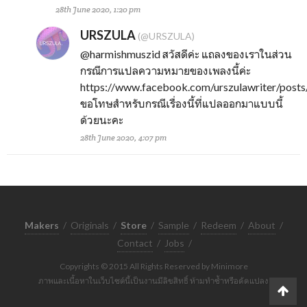
28th June 2020, 1:20 pm
URSZULA
(@URSZULA)
@harmishmuszid
สวัสดีค่ะ แถลงของเราในส่วน
กรณีการแปลความหมายของเพลงนี้ค่ะ
https://www.facebook.com/urszulawriter/pos
ขอโทษสำหรับกรณีเรื่องนี้ที่แปลออกมาแบบนี้
ด้วยนะคะ
28th June 2020, 4:07 pm
Makers
/
Originals
/
Store
/
Sample
/
Redeem
/
About
/
Contact
/
Jobs
/
Copyrights © 2015 All Rights Reserved by Minimore
ภาพและเนื้อหาในเว็บไซต์นี้เป็นงานมีลิขสิทธิ์ ห้ามทำซ้ำหรือดัดแปลง