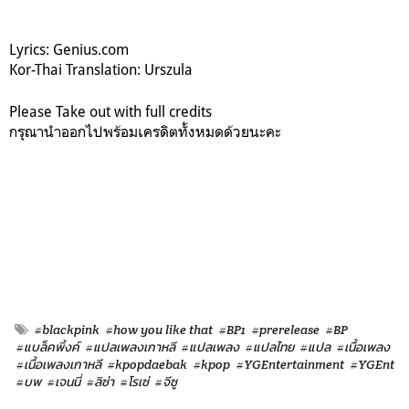
Lyrics: Genius.com
Kor-Thai Translation: Urszula
Please Take out with full credits
กรุณานำออกไปพร้อมเครดิตทั้งหมดด้วยนะคะ
#blackpink
#how you like that
#BP1
#prerelease
#BP
#แบล็คพิ้งค์
#แปลเพลงเกาหลี
#แปลเพลง
#แปลไทย
#แปล
#เนื้อเพลง
#เนื้อเพลงเกาหลี
#kpopdaebak
#kpop
#YGEntertainment
#YGEnt
#บพ
#เจนนี่
#ลิซ่า
#โรเซ่
#จีซู