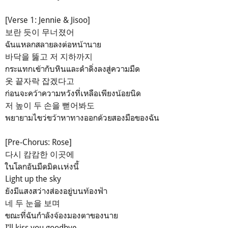
[Verse 1: Jennie & Jisoo]
보란 듯이 무너졌어
ฉันแหลกสลายลงต่อหน้านาย
바닥을 뚫고 저 지하까지
กระแทกเข้ากับหินและดำดิ่งลงสู่ความมืด
옷 끝자락 잡겠다고
ก่อนจะคว้าความหวังที่เหลือเพียงน้อยนิด
저 높이 두 손을 뻗어봐도
พยายามไขว่ขว้าหาทางออกด้วยสองมือของฉัน
[Pre-Chorus: Rose]
다시 캄캄한 이곳에
ในโลกอันมืดมิดเเห่งนี้
Light up the sky
ยังมีแสงสว่างส่องอยู่บนท้องฟ้า
네 두 눈을 보며
ขณะที่ฉันกำลังจ้องมองตาของนาย
I’ll kiss you goodbye