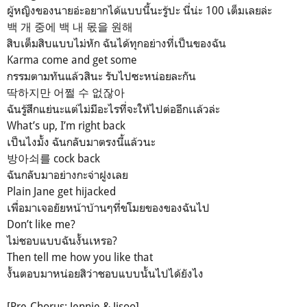
ผู้หญิงของนายอ่ะอยากได้แบบนี้นะรู้ปะ นี่น่ะ 100 เต็มเลยล่ะ
백 개 중에 백 내 몫을 원해
สิบเต็มสิบแบบไม่หัก ฉันได้ทุกอย่างที่เป็นของฉัน
Karma come and get some
กรรมตามทันแล้วสินะ รับไปซะหน่อยละกัน
딱하지만 어쩔 수 없잖아
ฉันรู้สึกแย่นะแต่ไม่มีอะไรที่จะให้ไปต่ออีกเเล้วล่ะ
What’s up, I’m right back
เป็นไงมั้ง ฉันกลับมาตรงนี้แล้วนะ
방아쇠를 cock back
ฉันกลับมาอย่างกะจ่าฝูงเลย
Plain Jane get hijacked
เพื่อมาเจอยัยหน้าบ้านๆที่ขโมยของของฉันไป
Don’t like me?
ไม่ชอบแบบฉันงั้นเหรอ?
Then tell me how you like that
งั้นตอบมาหน่อยสิว่าชอบแบบนั้นไปได้ยังไง
[Pre-Chorus: Jennie & Jisoo]