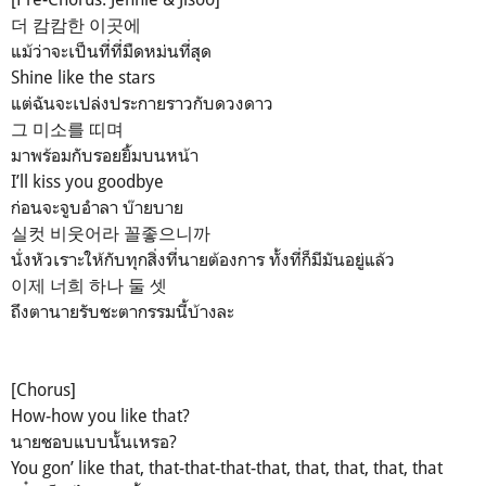
더 캄캄한 이곳에
แม้ว่าจะเป็นที่ที่มืดหม่นที่สุด
Shine like the stars
แต่ฉันจะเปล่งประกายราวกับดวงดาว
그 미소를 띠며
มาพร้อมกับรอยยิ้มบนหน้า
I’ll kiss you goodbye
ก่อนจะจูบอำลา บ๊ายบาย
실컷 비웃어라 꼴좋으니까
นั่งหัวเราะให้กับทุกสิ่งที่นายต้องการ ทั้งที่ก็มีมันอยู่แล้ว
이제 너희 하나 둘 셋
ถึงตานายรับชะตากรรมนี้บ้างละ
[Chorus]
How-how you like that?
นายชอบแบบนั้นเหรอ?
You gon’ like that, that-that-that-that, that, that, that, that