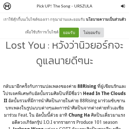
Pick UP! The Song
–
URSZULA
เราใช้คุ๊กกี้บนเว็บไซต์ของเรา กรุณาอ่านและยอมรับ
นโยบายความเป็นส่วนตัว
[แปลเพลง] NIKI - La La
เพื่อใช้บริการเว็บไซต์
ยอมรับ
ไม่ยอมรับ
Lost You : หวังว่านิวยอร์กจะ
ดูแลนายดีๆนะ
กลับมาอีกครั้งกับการแปลเพลงของค่าย
ที่ผู้เขียนรักและ
88Rising
โปรเจคพิเศษกับอัลบั้มรวมศิลปินที่มีชื่อว่า
Head In The Clouds
อัลบั้มรวมที่มีการนำศิลปินภายในค่าย 88Rising มาร่วมขับขาน
II
บทเพลงในรูปแบบต่างๆแล
การนำศิลปินจากต่างค่ายทั่วเอเชีย
ะ
มาร่วม Feat. ใน อัลบั้มนี้ด้วย อาทิ
ศิลปินเดี่ยวมาแรง
Chung Ha
อดีตวงเกิร์ลกรุ๊ป I.O.I จากรายการ Produce 101 season