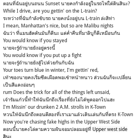
ตอนที่ฉันอยู่บนถนน Sunset นายคงกำลังอยู่ในรถไฟใต้ดินสินะ?
While I drive, are you gettin' on the L-train?
ระหว่างที่ฉันกำลังขับรถ นายคงนั่งอยู่บน L-train ล่ะสิท่า
I mean, Manhattan's nice, but so are Malibu nights
ฉันว่า ที่แมนฮัตตันมันก็ดีนะ แต่ค่ำคืนที่มาลิบูก็ดีเหมือนกัน
You would know if you stayed
นายจะรู้ถ้านายยังอยู่ตรงนี้
You would know if you put up a fight
นายจะรู้ถ้านายยังสู้ไปด้วยกันกับฉัน
Your toes turn blue in winter, I'm gettin' red,
เท้าของนายคงเริ่มซีดเผือดพอเข้าหน้าหนาว ส่วนฉันก็จะเปลี่ยน
เป็นสีแดงอ่อนๆ
rum Does the trick for all of the things left unsaid,
เจ้ารัมแก้วนี้ทำให้ฉันนึกถึงเรื่องที่ยังไม่ได้พูดออกไปแฮะ
I'm Missin' our drunken 2 A.M. strolls in K-Town
หวนให้ฉันนึกถึงตอนตีสองที่เราเมาแล้วเดินเล่นกันที่ตรง K-Town
Now you're chasing fake highs in the Upper West Side
ตอนนี้นายคงไล่ตามความฝันจอมปลอมอยู่ที่
Upper west side
สินะ