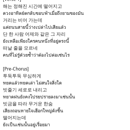
해는 정해진 시간에 떨어지고
ดวงอาทิตย์ตกลับขอบฟ้าเมื่อถึงยามของมัน
거리는 비어 가는데
แต่ถนนสายนี้ว่างเปล่าไปเสียแล้ว
단 한 사람 어제와 같은 그 자리
ยังเหลือเพียงใครคนหนึ่งที่อยู่ตรงนี้
떠날 줄을 모르네
คนที่ไม่รู้ด้วยซ้ำว่าต้องไปต่อเช่นไร
[Pre-Chorus]
투둑투둑 무심하게
หยดแล้วหยดเล่า ไม่สนใจสิ่งใด
빗줄기 세로로 내리고
หยาดฝนยังคงโปรยปรายลงมาเช่นนั้น
빗금을 따라 무거운 한숨
เสียงถอนหายใจเฮือกใหญ่ดังขึ้น
떨어지는데
ยังเป็นเช่นนั้นอยู่เรื่อยมา