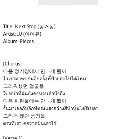
Title:
Next Stop (정거장)
Artist:
IU (아이유)
Album:
Pieces
[Chorus]
다음 정거장에서 만나게 될까
ไว้เรามาพบกันอีกครั้งที่ป้ายถัดไปได้ไหม
그리워했던 얼굴을
ใบหน้าที่ฉันยังคงหวนคำนึงถึง
다음 파란불에는 만나게 될까
งั้นมาเจอกันอีกทีตรงแสงสว่างสีฟ้านั่นได้รึเปล่า
그리곤 했던 풍경을
ตรงที่เราเคยวาดฝันเอาไว้
[Verse 1]