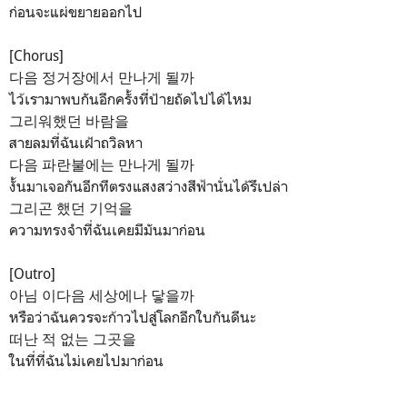
ก่อนจะแผ่ขยายออกไป
[Chorus]
다음 정거장에서 만나게 될까
ไว้เรามาพบกันอีกครั้งที่ป้ายถัดไปได้ไหม
그리워했던 바람을
สายลมที่ฉันเฝ้าถวิลหา
다음 파란불에는 만나게 될까
งั้นมาเจอกันอีกทีตรงแสงสว่างสีฟ้านั่นได้รึเปล่า
그리곤 했던 기억을
ความทรงจำที่ฉันเคยมีมันมาก่อน
[Outro]
아님 이다음 세상에나 닿을까
หรือว่าฉันควรจะก้าวไปสู่โลกอีกใบกันดีนะ
떠난 적 없는 그곳을
ในที่ที่ฉันไม่เคยไปมาก่อน