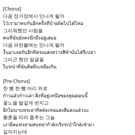
[Chorus]
다음 정거장에서 만나게 될까
ไว้เรามาพบกันอีกครั้งที่ป้ายถัดไปได้ไหม
그리워했던 사람을
คนที่ฉันยังคงนึกถึงอยู่เสมอ
다음 파란불에는 만나게 될까
งั้นมาเจอกันอีกทีตรงแสงสว่างสีฟ้านั่นได้รึเปล่า
그리곤 했던 얼굴을
ใบหน้าที่ฉันคิดถึงเหลือเกิน
[Pre-Chorus]
한 뼘 한 뼘 머리 위로
ก้าวแล้วก้าวเล่า สิ่งที่อยู่เหนือของคุณตอนนี้
꽃노을 발갛게 번지고
อีกไม่นานพระอาทิตย์จะทอแสงสีแดงแล้วนะ
황혼을 따라 춤추는 그늘
เงามืดแห่งยามสนทยากำลังเริงระบำใกล้เข้ามา
길어지는데