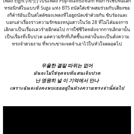
เพลง Eight (에잇) เป็นเพลง Pop-Mainstream ที่มีการใช้บีทอิเล็ก
ทรอนิกส์ในแบบที่ Suga แห่ง BTS ถนัดใส่เข้าผสมร่วมกับเสียงขอ
งกีต้าร์อันเป็นสไตล์ของเพลงที่ไอยูถนัดเข้าด้วยกัน ขับร้องและ
บอกเล่าเรื่องราวความรักของหนุ่มสาวในวัย 28 ที่ไม่ได้มองการ
เลิกลาเป็นเรื่องเลวร้ายอีกต่อไป การใช้ชีวิตหลังจากการเลิกลานั้น
เป็นเรื่องที่เจ็บปวด แต่ความรักที่เกิดขึ้นเหล่านั้นจะเป็นดั่งความ
ทรงจำสวยงาม ที่พวกเขาจะจดจำเอาไว้ในหัวใจตลอดไป
우울한 결말 따위는 없어
มันจะไม่ใช่จุดจบที่แสนเจ็บปวด
난 영원히 널 이 기억에서 만나
เพราะฉันจะยังคงพบเธออยู่ในห้วงความทรงจำนี้ต่อไป