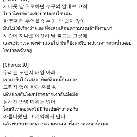
지나듯 날 위로하던 누구의 말대로 고작
ไม่ว่าใครก็ต่างเข้ามาปลอบโยนฉัน
한 뼘짜리 추억을 잊는 게 참 쉽지 않아
มันไม่ใช่เรื่องง่ายเลยที่จะลบเลือนความทรงจำที่ผ่านมา
시간이 지나도 여전히 날 붙드는 그곳에
และแม้ว่าเวลาจะผ่านเลยไป มันก็ยังคงมีบางส่วนจากตรงนั้นคอย
โอบกอดฉันอยู่
[Chorus: IU]
우리는 오렌지 태양 아래
เรามายืนใต้เเสงอาทิตย์สีส้มนี้กันเถอะ
그림자 없이 함께 춤을 춰
เต้นด้วยกันโดยปราศจากเงาอันมืดมิด
정해진 안녕 따위는 없어
โดยที่เราสองจะไม่มีวันเอ่ยคำลาต่อกัน
아름다웠던 그 기억에서 만나
แล้วพบกันท่ามกลางความทรงจำที่งดงามเหล่านั้นนะ