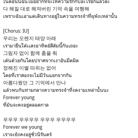
ในตอนนี้ฉันไม่อยากที่จะให้ความรักกับอะไรอีกแล้วล่ะ
다 해질 대로 해져버린 기억 속을 여행해
เพราะฉันเอาแต่เดินทางอยู่ในความทรงจำที่ผุพังเหล่านั้น
[Chorus: IU]
우리는 오렌지 태양 아래
เรามายืนใต้เเสงอาทิตย์สีส้มนี้กันเถอะ
그림자 없이 함께 춤을 춰
เต้นด้วยกันโดยปราศจากเงาอันมืดมิด
정해진 이별 따위는 없어
โดยที่เราสองจะไม่มีวันแยกจากกัน
아름다웠던 그 기억에서 만나
แล้วพบกันท่ามกลางความทรงจำที่งดงามเหล่านั้นนะ
Forever young
ที่มันจะคงอยู่ตลอดกาล
우우우 우우우우 우우우 우우우우
Forever we young
เราจะยังคงอยู่ชั่วนิรันดร์