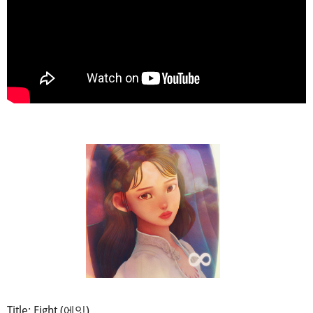
Title: Eight (에잇)