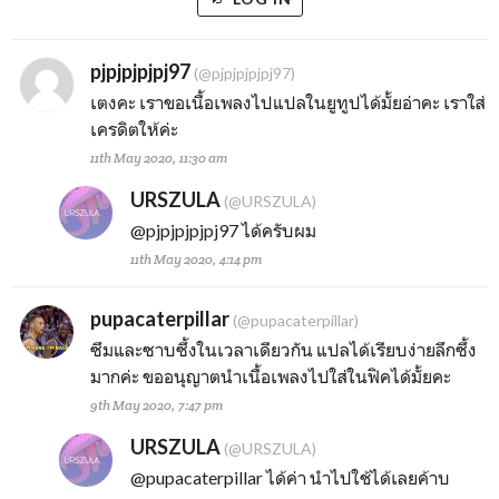
pjpjpjpjpj97
(@pjpjpjpjpj97)
เตงคะ เราขอเนื้อเพลงไปแปลในยูทูปได้มั้ยอ่าคะ เราใส่
เครดิตให้ค่ะ
11th May 2020, 11:30 am
URSZULA
(@URSZULA)
@pjpjpjpjpj97
ได้ครับผม
11th May 2020, 4:14 pm
pupacaterpillar
(@pupacaterpillar)
ซึมและซาบซึ้งในเวลาเดียวกัน แปลได้เรียบง่ายลึกซึ้ง
มากค่ะ ขออนุญาตนำเนื้อเพลงไปใส่ในฟิคได้มั้ยคะ
9th May 2020, 7:47 pm
URSZULA
(@URSZULA)
@pupacaterpillar
ได้ค่า นำไปใช้ได้เลยค้าบ