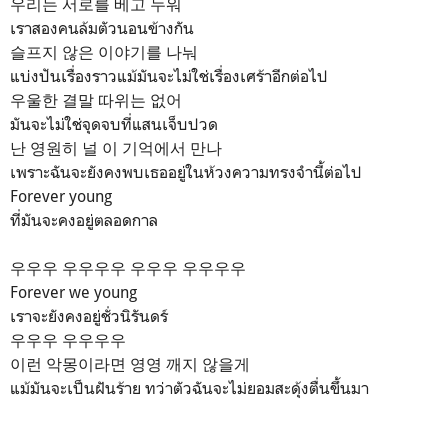
우리는 서로를 베고 누워
เราสองคนล้มตัวนอนข้างกัน
슬프지 않은 이야기를 나눠
แบ่งปันเรื่องราวแม้มันจะไม่ใช่เรื่องเศร้าอีกต่อไป
우울한 결말 따위는 없어
มันจะไม่ใช่จุดจบที่แสนเจ็บปวด
난 영원히 널 이 기억에서 만나
เพราะฉันจะยังคงพบเธออยู่ในห้วงความทรงจำนี้ต่อไป
Forever young
ที่มันจะคงอยู่ตลอดกาล
우우우 우우우우 우우우 우우우우
Forever we young
เราจะยังคงอยู่ชั่วนิรันดร์
우우우 우우우우
이런 악몽이라면 영영 깨지 않을게
แม้มันจะเป็นฝันร้าย ทว่าตัวฉันจะไม่ยอมสะดุ้งตื่นขึ้นมา