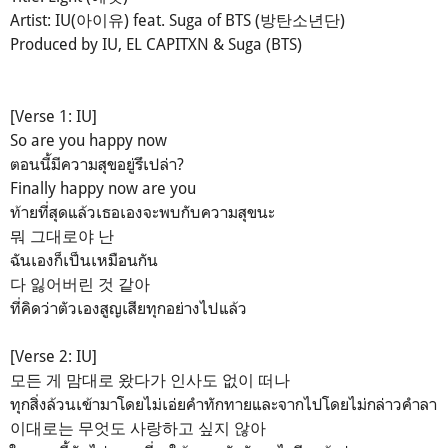
Artist: IU(아이유) feat. Suga of BTS (방탄소년단)
Produced by IU, EL CAPITXN & Suga (BTS)
[Verse 1: IU]
So are you happy now
ตอนนี้มีความสุขอยู่รึเปล่า?
Finally happy now are you
ท้ายที่สุดแล้วเธอเองจะพบกับความสุขนะ
뭐 그대로야 난
ฉันเองก็เป็นเหมือนกัน
다 잃어버린 것 같아
ที่คิดว่าตัวเองสูญเสียทุกอย่างไปแล้ว
[Verse 2: IU]
모든 게 맘대로 왔다가 인사도 없이 떠나
ทุกสิ่งล้วนเข้ามาโดยไม่เอ่ยคำทักทายและจากไปโดยไม่กล่าวคำลา
이대로는 무엇도 사랑하고 싶지 않아