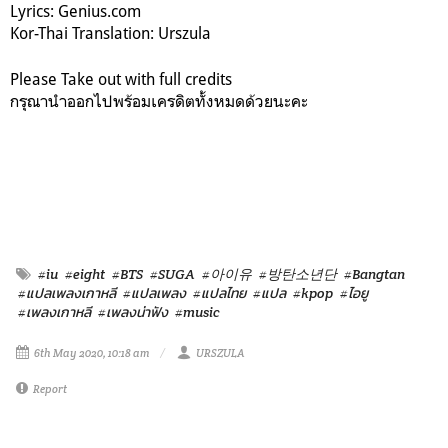
Lyrics: Genius.com
Kor-Thai Translation: Urszula
Please Take out with full credits
กรุณานำออกไปพร้อมเครดิตทั้งหมดด้วยนะคะ
#iu
#eight
#BTS
#SUGA
#아이유
#방탄소년단
#Bangtan
#แปลเพลงเกาหลี
#แปลเพลง
#แปลไทย
#แปล
#kpop
#ไอยู
#เพลงเกาหลี
#เพลงน่าฟัง
#music
6th May 2020, 10:18 am
URSZULA
Report