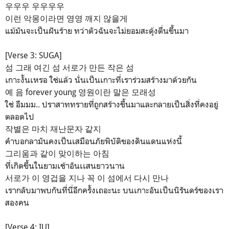
우우우 우우우우
이런 악몽이라면 영영 깨지 않을게
แม้มันจะเป็นฝันร้าย ทว่าตัวฉันจะไม่ยอมสะดุ้งตื่นขึ้นมา
[Verse 3: SUGA]
섬 그래 여긴 섬 서로가 만든 작은 섬
เกาะงั้นเหรอ ใช่แล้ว นั่นเป็นเกาะที่เราร่วมสร้างมาด้วยกัน
예 음 forever young 영원이란 말은 모래성
ใช่ อืมมม.. ปราสาททรายที่ถูกสร้างขึ้นมาและกลายเป็นสิ่งที่คงอยู่
ตลอดไป
작별은 마치 재난문자 같지
คำบอกลามันคงเป็นเสมือนภัยพิบัติของดินแดนแห่งนี้
그리움과 같이 맞이하는 아침
ที่เกิดขึ้นในยามเช้าอันเเสนยาวนาน
서로가 이 영겁을 지나 꼭 이 섬에서 다시 만나
เรากลับมาพบกันที่นี่อีกครั้งเถอะนะ บนเกาะอันเป็นนิรันดร์ของเรา
สองคน
[Verse 4: IU]