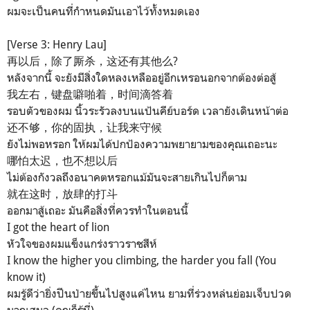
ผมจะเป็นคนที่กำหนดมันเอาไว้ทั้งหมดเอง
[Verse 3: Henry Lau]
再以后，除了厮杀，这还有其他么?
หลังจากนี้ จะยังมีสิ่งใดหลงเหลืออยู่อีกเหรอนอกจากต้องต่อสู้
我左右，键盘噼啪着，时间滴答着
รอบตัวของผม นิ้วระรัวลงบนแป้นคีย์บอร์ด เวลายังเดินหน้าต่อ
还不够，你的固执，让我来守候
ยังไม่พอหรอก ให้ผมได้ปกป้องความพยายามของคุณเถอะนะ
哪怕太迟，也不想以后
ไม่ต้องกังวลถึงอนาคตหรอกแม้มันจะสายเกินไปก็ตาม
就在这时，放肆的打斗
ออกมาสู้เถอะ มันคือสิ่งที่ควรทำในตอนนี้
I got the heart of lion
หัวใจของผมแข็งแกร่งราวราชสีห์
I know the higher you climbing, the harder you fall (You
know it)
ผมรู้ดีว่ายิ่งปีนป่ายขึ้นไปสูงแค่ไหน ยามที่ร่วงหล่นย่อมเจ็บปวด