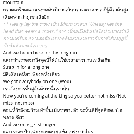
mountain
ความเครียดและแรงกดดันมีมากเกินกว่าจะคาด ทว่าก็รู้ดีว่ามันสูง
เสียดฟ้ากว่าภูเขาเสียอีก
** Heavy lay the crow เป็น Idiom มาจาก "Uneasy lies the
head that wears a crown," จาก เช็คสเปียร์ แปลได้ประมาณว่ามี
ความเครียด ความสงสัย แรงกดดันมากมายราวกับการใส่มงกุฎที่
บีบรัดหัวของตัวเองอยู่
And we be up here for the long run
และกว่าเราจะมาถึงจุดนี้ได้มันใช้เวลายาวนานเหลือเกิน
Strap in for a long one
มีสิ่งยึดเหนี่ยวเพียงหนึ่งเดียว
We got everybody on one (Woo)
เราต้องการขึ้นสู่อันดับหนึ่งเท่านั้น
Now you're coming at the king so you better not miss (Not
miss, not miss)
ตอนนี้กำลังจะก้าวเท้าขึ้นเป็นราชาแล้ว ฉะนั้นดีที่สุดคืออย่าได้
พลาดเชียว
And we only get stronger
และเราจะเป็นเพียงกลุ่มคนผู้เเข็งแกร่งกว่าใคร