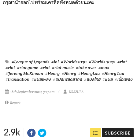
กรุณานำออกไปพร้อมเครดิตทั้งหมดด้วยนะคะ
#League of Legends
#lol
#Worlds2020
#Worlds 2020
#riot
#riot
#riot game
#riot
#riot music
#take over
#max
#Jeremy McKinnon
#Henry
#Henry
#HenryLau
#Henry Lau
#translation
#แปลเพลง
#แปลเพลงสากล
#แปลไทย
#แปล
#เนื้อเพลง
18th September 2020, 3:27 am
URSZULA
Report
2.9k
SUBSCRIBE