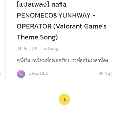
[แปลเพลง] nafla,
PENOMECO&YUNHWAY -
OPERATOR (Valorant Game's
Theme Song)
Pick UP! The Song
หนึ่งในเกมใหม่ที่กระแสร้อนแรงที่สุดในเวลานี้คง
ต้องยกให้กับ Valorant เกม Action FPS แนวมุม
k
843
URSZULA
มองบุคคลที่หนึ่ง พัฒนาและจัดจำหน่ายโดย Riot
Game ที่เพิ่งเปิดให้ผู้เล่นได้สนุกไปกับการเล่นรูป
แบบใหม่ที่ต่างออกไปจากเกมอื่นๆในตลาด โดย
1
Agent แต่ละตัวจะมีความสามารถและสกิลให้ใช้
ประโยชน์ต่างออกไปตามสถานการณ์ต่างๆ ...