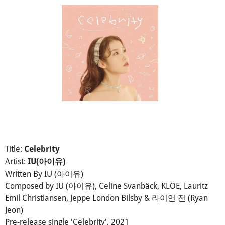
Title:
Celebrity
Artist:
IU(아이유)
Written By IU (아이유)
Composed by IU (아이유), Celine Svanbäck, KLOE, Lauritz
Emil Christiansen, Jeppe London Bilsby & 라이언 전 (Ryan
Jeon)
Pre-release single 'Celebrity', 2021