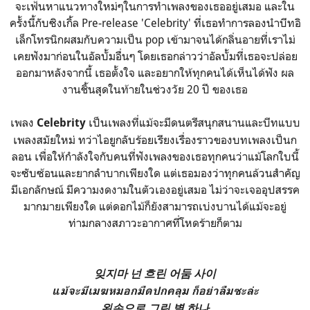
จะเฟ้นหาแนวทางใหม่ๆในการทำเพลงของเธออยู่เสมอ และใน
ครั้งนี้กับซิงเกิ้ล Pre-release 'Celebrity' ที่เธอทำการลองนำบีทอิ
เล็กโทรนิกผสมกับความเป็น pop เข้ามาจนได้กลิ่นอายที่เราไม่
เคยฟังมาก่อนในอัลบั้มอื่นๆ โดยเธอกล่าวว่าอัลบั้มที่เธอจะปล่อย
ออกมาหลังจากนี้ เธอตั้งใจ และอยากให้ทุกคนได้เห็นได้ฟัง ผล
งานชิ้นสุดในท้ายในช่วงวัย 20 ปี ของเธอ
เพลง
เป็นเพลงที่แม้จะมีดนตรีสนุกสนานและบีทแบบ
Celebrity
เพลงสมัยใหม่ ทว่าไอยูกลับร้อยเรียงเรื่องราวของบทเพลงเป็นก
ลอน เพื่อให้กำลังใจกับคนที่ฟังเพลงของเธอทุกคนว่าแม้โลกใบนี้
จะซับซ้อนและยากลำบากเพียงใด แต่เธอมองว่าทุกคนล้วนสำคัญ
มีเอกลักษณ์ มีความงดงามในตัวเองอยู่เสมอ ไม่ว่าจะเจออุปสรรค
มากมายเพียงใด แต่ดอกไม้ก็ยังสามารถเบ่งบานได้
แม้จะอยู่
ท่ามกลางสภาวะอากาศที่โหดร้ายก็ตาม
잊지마 넌 흐린 어둠 사이
แม้จะมีเมฆหมอกมืดปกคลุม ก็อย่าลืมซะล่ะ
왼손으로 그린 별 하나