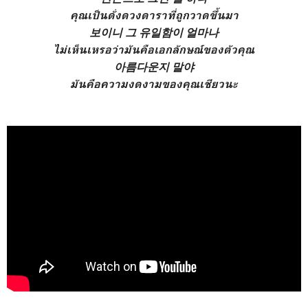
คุณเป็นดั่งดวงดาราที่ถูกวาดขึ้นมา
보이니 그 유일함이 얼마나
ไม่เห็นเหรอว่ามันคือเอกลักษณ์ของตัวคุณ
아름다운지 말야
มันคือความงดงามของคุณเชียวนะ