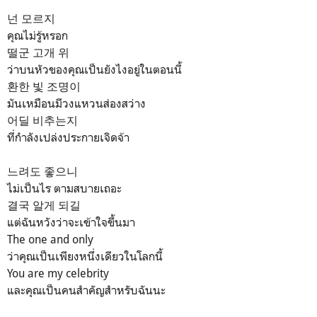
넌 모르지
คุณไม่รู้หรอก
떨군 고개 위
ว่าบนหัวของคุณเป็นยังไงอยู่ในตอนนี้
환한 빛 조명이
มันเหมือนมีวงแหวนส่องสว่าง
어딜 비추는지
ที่กำลังเปล่งประกายเจิดจ้า
느려도 좋으니
ไม่เป็นไร ตามสบายเถอะ
결국 알게 되길
แต่ฉันหวังว่าจะเข้าใจขึ้นมา
The one and only
ว่าคุณเป็นเพียงหนึ่งเดียวในโลกนี้
You are my celebrity
และคุณเป็นคนสำคัญสำหรับฉันนะ