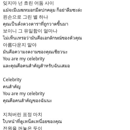
잊지마 넌 흐린 어둠 사이
แม้จะมีเมฆหมอกมืดปกคลุม ก็อย่าลืมซะล่ะ
왼손으로 그린 별 하나
คุณเป็นดั่งดวงดาราที่ถูกวาดขึ้นมา
보이니 그 유일함이 얼마나
ไม่เห็นเหรอว่ามันคือเอกลักษณ์ของตัวคุณ
아름다운지 말야
มันคือความงดงามของคุณเชียวนะ
You are my celebrity
และคุณคือคนสำคัญสำหรับฉันเสมอ
Celebrity
คนสำคัญ
You are my celebrity
คุณคือคนสำคัญของฉันนะ
지쳐버린 표정 마치
ใบหน้าที่ดูเหน็ดเหนื่อยของคุณ
전원을 꺼놓은 듯이