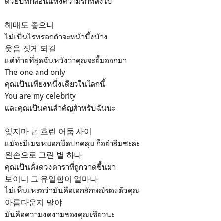
ด้วยบทกลอนแห่งความรักที่ส่งไป
헤매도 좋으니
ไม่เป็นไรหรอกถ้าจะหน้าบึ้งบ้าง
웃음 짓게 되길
แต่ท้ายที่สุดฉันหวังว่าคุณจะยิ้มออกมา
The one and only
คุณเป็นเพียงหนึ่งเดียวในโลกนี้
You are my celebrity
และคุณเป็นคนสำคัญสำหรับฉันนะ
잊지마 넌 흐린 어둠 사이
แม้จะมีเมฆหมอกมืดปกคลุม ก็อย่าลืมซะล่ะ
왼손으로 그린 별 하나
คุณเป็นดั่งดวงดาราที่ถูกวาดขึ้นมา
보이니 그 유일함이 얼마나
ไม่เห็นเหรอว่ามันคือเอกลักษณ์ของตัวคุณ
아름다운지 말야
มันคือความงดงามของคุณเชียวนะ