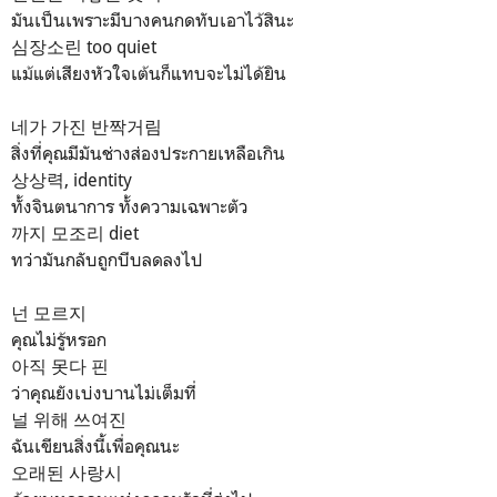
มันเป็นเพราะมีบางคนกดทับเอาไว้สินะ
심장소린 too quiet
แม้แต่เสียงหัวใจเต้นก็แทบจะไม่ได้ยิน
네가 가진 반짝거림
สิ่งที่คุณมีมันช่างส่องประกายเหลือเกิน
상상력, identity
ทั้งจินตนาการ ทั้งความเฉพาะตัว
까지 모조리 diet
ทว่ามันกลับถูกบีบลดลงไป
넌 모르지
คุณไม่รู้หรอก
아직 못다 핀
ว่าคุณยังเบ่งบานไม่เต็มที่
널 위해 쓰여진
ฉันเขียนสิ่งนี้เพื่อคุณนะ
오래된 사랑시