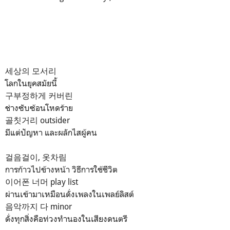
세상의 모서리
โลกในยุคสมัยนี้
구부정하게 커버린
ช่างซับซ้อนโหดร้าย
골칫거리 outsider
มีแต่ปัญหา และผลักไสผู้คน
걸음걸이, 옷차림
การก้าวไปข้างหน้า วิธีการใช้ชีวิต
이어폰 너머 play list
ผ่านเข้ามาเหมือนดั่งเพลงในเพลย์ลิสต์
음악까지 다 minor
ดั่งทุกสิ่งคือท่วงทำนองในเสียงดนตรี