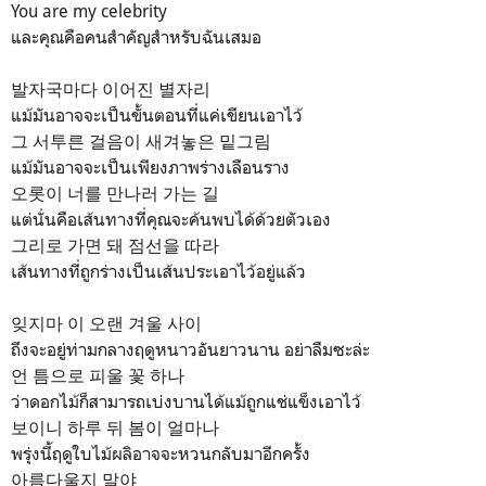
You are my celebrity
และคุณคือคนสำคัญสำหรับฉันเสมอ
발자국마다 이어진 별자리
แม้มันอาจจะเป็นขั้นตอนที่แค่เขียนเอาไว้
그 서투른 걸음이 새겨놓은 밑그림
แม้มันอาจจะเป็นเพียงภาพร่างเลือนราง
오롯이 너를 만나러 가는 길
แต่นั่นคือเส้นทางที่คุณจะค้นพบได้ด้วยตัวเอง
그리로 가면 돼 점선을 따라
เส้นทางที่ถูกร่างเป็นเส้นประเอาไว้อยู่แล้ว
잊지마 이 오랜 겨울 사이
ถึงจะอยู่ท่ามกลางฤดูหนาวอันยาวนาน อย่าลืมซะล่ะ
언 틈으로 피울 꽃 하나
ว่าดอกไม้ก็สามารถเบ่งบานได้แม้ถูกแช่แข็งเอาไว้
보이니 하루 뒤 봄이 얼마나
พรุ่งนี้ฤดูใบไม้ผลิอาจจะหวนกลับมาอีกครั้ง
아름다울지 말야