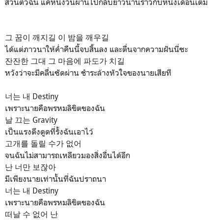
ส่วนตัวฉัน แค่หนึ่งวันผ่านไปกลับยาวนานราวกับหนึ่งเดือนเต็ม
그 꿈이 깨지길 이 밤을 깨우길
ได้แต่ภาวนาให้ค่ำคืนนี้จบสิ้นลง และตื่นจากความฝันนี่ซะ
잔잔한 그대 그 마음에 파도가 치길
หวังว่าจะมีคลื่นซัดผ่าน ชำระล้างหัวใจของนายเสียที
너는 내 Destiny
เพราะนายคือพรหมลิขิตของฉัน
날 끄는 Gravity
เป็นแรงดึงดูดที่รั้งฉันเอาไว้
고개를 돌릴 수가 없어
จนฉันไม่สามารถเหลียวมองสิ่งอื่นได้อีก
난 너만 보잖아
มีเพียงนายเท่านั้นที่ฉันปราถนา
너는 내 Destiny
เพราะนายคือพรหมลิขิตของฉัน
떠날 수 없어 난