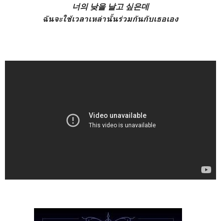
너의 낮을 날고 싶은데
ฉันจะใช้เวลาเหล่านั้นร่วมกันกับเธอเอง