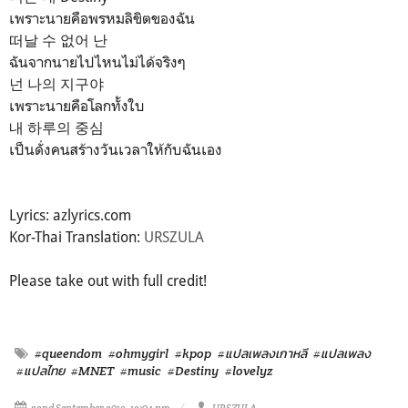
เพราะนายคือพรหมลิขิตของฉัน
떠날 수 없어 난
ฉันจากนายไปไหนไม่ได้จริงๆ
넌 나의 지구야
เพราะนายคือโลกทั้งใบ
내 하루의 중심
เป็นดั่งคนสร้างวันเวลาให้กับฉันเอง
Lyrics: azlyrics.com
Kor-Thai Translation:
URSZULA
Please take out with full credit!
#queendom
#ohmygirl
#kpop
#แปลเพลงเกาหลี
#แปลเพลง
#แปลไทย
#MNET
#music
#Destiny
#lovelyz
22nd September 2019, 12:04 pm
URSZULA