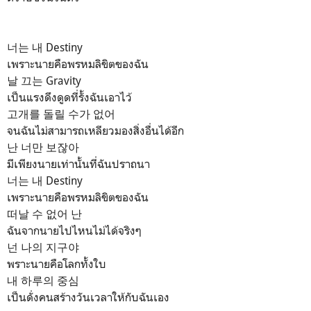
너는 내 Destiny
เพราะนายคือพรหมลิขิตของฉัน
날 끄는 Gravity
เป็นแรงดึงดูดที่รั้งฉันเอาไว้
고개를 돌릴 수가 없어
จนฉันไม่สามารถเหลียวมองสิ่งอื่นได้อีก
난 너만 보잖아
มีเพียงนายเท่านั้นที่ฉันปราถนา
너는 내 Destiny
เพราะนายคือพรหมลิขิตของฉัน
떠날 수 없어 난
ฉันจากนายไปไหนไม่ได้จริงๆ
넌 나의 지구야
พราะนายคือโลกทั้งใบ
내 하루의 중심
เป็นดั่งคนสร้างวันเวลาให้กับฉันเอง