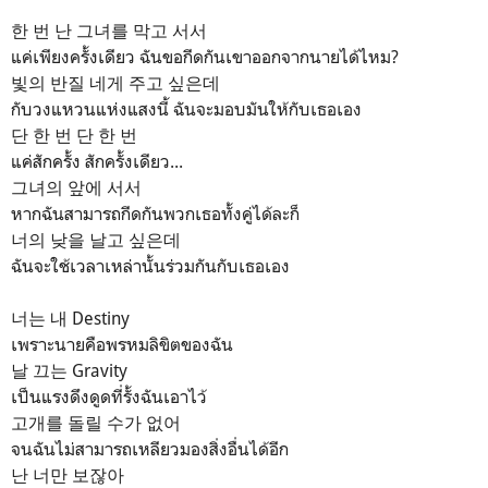
한 번 난 그녀를 막고 서서
แค่เพียงครั้งเดียว ฉันขอกีดกันเขาออกจากนายได้ไหม?
빛의 반질 네게 주고 싶은데
กับวงแหวนแห่งแสงนี้ ฉันจะมอบมันให้กับเธอเอง
단 한 번 단 한 번
แค่สักครั้ง สักครั้งเดียว...
그녀의 앞에 서서
หากฉันสามารถกีดกันพวกเธอทั้งคู่ได้ละก็
너의 낮을 날고 싶은데
ฉันจะใช้เวลาเหล่านั้นร่วมกันกับเธอเอง
너는 내 Destiny
เพราะนายคือพรหมลิขิตของฉัน
날 끄는 Gravity
เป็นแรงดึงดูดที่รั้งฉันเอาไว้
고개를 돌릴 수가 없어
จนฉันไม่สามารถเหลียวมองสิ่งอื่นได้อีก
난 너만 보잖아