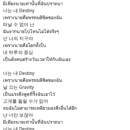
มีเพียงนายเท่านั้นที่ฉันปราถนา
너는 내 Destiny
เพราะนายคือพรหมลิขิตของฉัน
떠날 수 없어 난
ฉันจากนายไปไหนไม่ได้จริงๆ
넌 나의 지구야
เพราะนายคือโลกทั้งใบ
내 하루의 중심
เป็นดั่งคนสร้างวันเวลาให้กับฉันเอง
너는 내 Destiny
เพราะนายคือพรหมลิขิตของฉัน
날 끄는 Gravity
เป็นแรงดึงดูดที่รั้งฉันเอาไว้
고개를 돌릴 수가 없어
จนฉันไม่สามารถเหลียวมองสิ่งอื่นได้อีก
난 너만 보잖아
มีเพียงนายเท่านั้นที่ฉันปราถนา
너는 내 Destiny