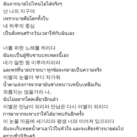
ฉันจากนายไปไหนไม่ได้จริงๆ
넌 나의 지구야
เพราะนายคือโลกทั้งใบ
내 하루의 중심
เป็นดั่งคนสร้างวันเวลาให้กับฉันเอง
너를 위한 노래를 하리다
ฉันจะเป็นผู้ขับขานบทเพลงนี้เอง
네가 말한 원 이루어지리라
และพรที่นายปราถนา ทุกข้อจะกลายเป็นความจริง
이별의 눈물아 부디 차가워
น้ำตาแห่งการจากลามันช่างหนาวเหน็บเหลือเกิน
외롭지는 않을거라 나,
ฉันไม่อยากโดดเดี่ยวอีกแล้ว
이별은 만남이 되리라 만남은 다시 이별이 되리다
การลาจากจะพาเราให้ได้มาพบกันอีกครั้ง
이 눈물 마음에 새기리라 평생 너와 이어져 있으리다
ฉันจะเก็บหยดน้ำตาเอาไว้ในหัวใจ และจะเคียงข้างนายต่อไป
ตราบชั่วนิรันดร์