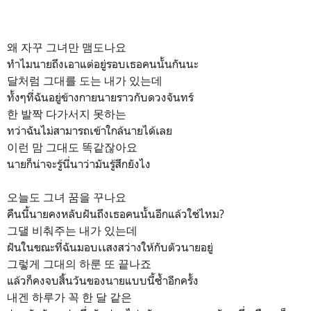
왜 자꾸 그녀만 맴도나요
ทำไมนายถึงเอาแต่อยู่รอบเธอคนนั้นกันนะ
달처럼 그대를 도는 내가 있는데
ทั้งๆที่ฉันอยู่ข้างกายนายราวกับดวงจันทร์
한 발짝 다가서지 못하는
ทว่าฉันไม่สามารถเข้าใกล้นายได้เลย
이런 맘 그대도 똑같잖아요
นายก็น่าจะรู้นี่นาว่ามันรู้สึกยังไง
오늘도 그녀 꿈을 꾸나요
คืนนี้นายคงหลับฝันถึงเธอคนนั้นอีกแล้วใช่ไหม?
그댈 비춰주는 내가 있는데
ฝันในขณะที่ฉันมอบเเสงสว่างให้กับตัวนายอยู่
그렇게 그대의 하룬 또 끝나죠
แล้วก็คงจบสิ้นวันของนายแบบนี้ซ้ำอีกครั้ง
내겐 하루가 꼭 한 달 같은