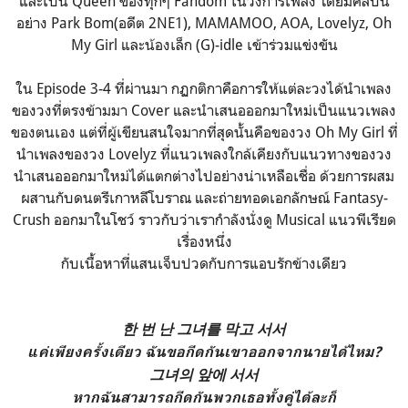
และเป็น Queen ของทุกๆ Fandom ในวงการเพลง โดยมีศิลปิน
อย่าง Park Bom(อดีต 2NE1), MAMAMOO, AOA, Lovelyz, Oh
My Girl และน้องเล็ก (G)-idle เข้าร่วมแข่งขัน
ใน Episode 3-4 ที่ผ่านมา กฏกติกาคือการให้แต่ละวงได้นำเพลง
ของวงที่ตรงข้ามมา Cover และนำเสนอออกมาใหม่เป็นแนวเพลง
ของตนเอง แต่ที่ผู้เขียนสนใจมากที่สุดนั้นคือของวง Oh My Girl ที่
นำเพลงของวง Lovelyz ที่แนวเพลงใกล้เคียงกับแนวทางของวง
นำเสนอออกมาใหม่ได้แตกต่างไปอย่างน่าเหลือเชื่อ ด้วยการผสม
ผสานกับดนตรีเกาหลีโบราณ และถ่ายทอดเอกลักษณ์ Fantasy-
Crush ออกมาในโชว์ ราวกับว่าเรากำลังนั่งดู Musical แนวพีเรียด
เรื่องหนึ่ง
กับเนื้อหาที่แสนเจ็บปวดกับการแอบรักข้างเดียว
한 번 난 그녀를 막고 서서
แค่เพียงครั้งเดียว ฉันขอกีดกันเขาออกจากนายได้ไหม?
그녀의 앞에 서서
หากฉันสามารถกีดกันพวกเธอทั้งคู่ได้ละก็