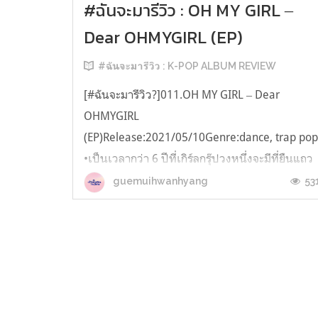
#ฉันจะมารีวิว : OH MY GIRL ‒
Dear OHMYGIRL (EP)
#ฉันจะมารีวิว : K-POP ALBUM REVIEW
[#ฉันจะมารีวิว?]011.OH MY GIRL ‒ Dear
OHMYGIRL
(EP)Release:2021/05/10Genre:dance, trap po
•เป็นเวลากว่า 6 ปีที่เกิร์ลกรุ๊ปวงหนึ่งจะมีที่ยืนแถว
หน้าของวงการได้ก็ถือว่าเฉียดความสำเร็จแบบ
53
guemuihwanhyang
จริงจังมาแบบนับครั้งไม่ถ้วนจนถึงขั้นพวกเธอ
เกือบจะกลายเป็นวงที่ไม่ได้ไปต่อในวงการเพลง
แห่งนี้เสียแล้ว แต่ถึงแม้ว่าพ...