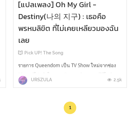
[แปลเพลง] Oh My Girl -
Destiny(나의 지구) : เธอคือ
พรหมลิขิต ที่ไม่เคยเหลียวมองฉัน
เลย
Pick UP! The Song
p
รายการ Queendom เป็น TV Show ใหม่จากช่อง
Mnet ผู้โด่งดังในการสร้างสรรค์รายการทีวีโชว์และ
1
2.5k
URSZULA
วาไรตี้ ในครั้งนี้ Mnet ได้นำเอาการแข่งขันภายใน
โลก K-pop มาจัดทำเป็นรายการ โดยให้เหล่า
Girlgroup ชื่อดังของประเทศเเข่งขันกัน เพื่อเฟ้น
1
หาที่สุด และเป็น Queen ของทุกๆ Fandom ใน
วงการเพลง โดยมีศิลปินอย่าง Park Bom(อด...