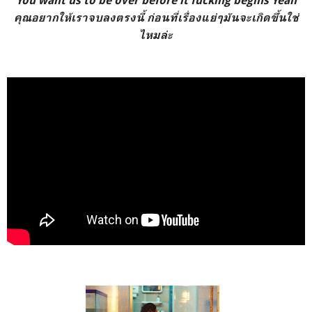
You want us to be over before it fucking begins Yeah
คุณอยากให้เราจบลงตรงนี้ ก่อนที่เรื่องแย่ๆมันจะเกิดขึ้นใช่
ไหมล่ะ