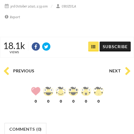
3rd October 2020, 2:53 am
URSZULA
Report
18.1k
SUBSCRIBE
VIEWS
PREVIOUS
NEXT
0
0
0
0
0
0
COMMENTS
(
0)