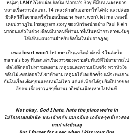
หนุ่มๆ
ก็ได้ปล่อยอัลบั้ม Mama's Boy ที่มีบทเพลงหลาก
LANY
หลายเรื่องราวอัดแน่น 14 เพลงด้วยกันออกมาให้ได้ฟัง และปล่อย
มิวสิควิดีโอจากแทร็คในอลบั้มอย่าง heart won't let me เพลงนี้
เคยปรากฎใน Instagram story ของนักร้องนำอย่าง Paul Klein
มาก่อนแล้วในช่วงเดือนมีนาคมที่ผ่านมาที่เป็นหน้ากระดาษแง้มๆ
ให้เห็นแผนงานสำหรับอัลบั้มใหม่ปรากฎอยู่
เพลง
เป็นแทร็คลำดับที่ 3 ในอัลบั้ม
heart won't let me
mama's boy ที่บอกเล่าเรื่องราวของความสัมพันธ์ที่ไม่สามารถไป
ต่อได้อีกต่อไปหากมองตามเหตุผลและความเป็นจริง ทว่าหัวใจ
กลับไม่เคยปล่อยให้เขาทำตามเหตุผลได้เลยสักครั้ง แม้จะทะเลาะ
กันในเรื่องเดิมๆจนแทบทนไม่ไหว แต่แค่เพียงได้จูบริมฝีปากของ
อีกคน เรื่องราวแย่ๆที่ผ่านมาก็พลันเลือนหายไปทันที
Not okay, God I hate, hate the place we're in
ไม่โอเคเลยสักนิด พระเจ้าครับ ผมเกลียด เกลียดจุดที่เราสอง
คนกำลังยืนอยู่
But I forget for a sec when I kiss your lips