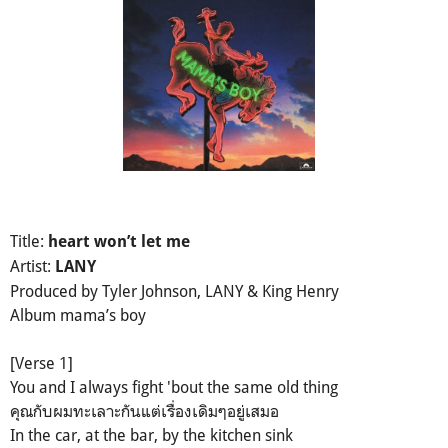
Title:
heart won’t let me
Artist:
LANY
Produced by Tyler Johnson, LANY & King Henry
Album mama’s boy
[Verse 1]
You and I always fight 'bout the same old thing
คุณกับผมทะเลาะกันแต่เรื่องเดิมๆอยู่เสมอ
In the car, at the bar, by the kitchen sink