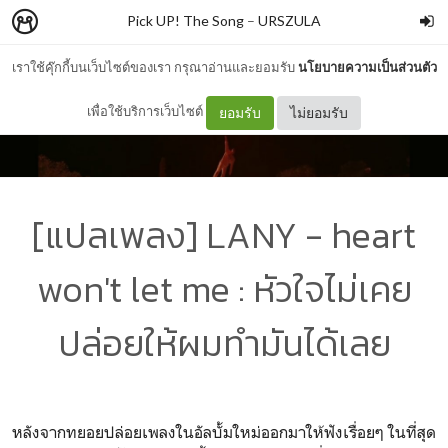
Pick UP! The Song
–
URSZULA
เราใช้คุ๊กกี้บนเว็บไซต์ของเรา กรุณาอ่านและยอมรับ
นโยบายความเป็นส่วนตัว
เพื่อใช้บริการเว็บไซต์
ยอมรับ
ไม่ยอมรับ
[แปลเพลง] LANY - heart
won't let me : หัวใจไม่เคย
ปล่อยให้ผมทำมันได้เลย
หลังจากทยอยปล่อยเพลงในอัลบั้มใหม่ออกมาให้ฟังเรื่อยๆ ในที่สุด