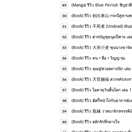
(Manga) รีวิว Blue Period: ชิบุย่าสี
49
(Book) รีวิว 劍出寒山 กระบี่คู่หานซ
50
(Book) รีวิว 不死者 (Undead) พันธะ
51
(Book) รีวิว สารบัญชุมนุมปีศาจ เล่
52
(Book) รีวิว 大宋小吏 ขุนนางพาร์ตไทม
53
(Book) รีวิว คน • สื่อ • วิญญาณ
54
(Book) รีวิว คุณผู้ช่วยสถาปนิก เล่
55
(Book) รีวิว 天官赐福 สวรรค์ประทา
56
(Book) รีวิว โอตาคุวันสิ้นโลก เล่ม 1
57
(Book) รีวิว ฮัสกี้หน้าโง่กับอาจาร
58
(Book) รีวิว 龍緣 วาสนาจักรพรรดิมั
59
(Book) รีวิว สลักรักที่กลางใจ
60