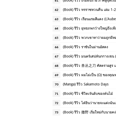
(Book) รีวิว เกมฝันร้าย ภาคสู่จุดเริ่
61
(Book) รีวิว ทรราชหวนคืน เล่ม 1-2
62
(Book) รีวิว เรือนแรมสีแดง (L’Aub
63
(Book) รีวิว ยุทธภพกว้างใหญ่ถึงเพีย
64
(Book) รีวิว พวกเขาหาว่าผมถูกผี
65
(Book) รีวิว ราชันในม่านอัสดง
66
(Book) รีวิว มนตร์เสน่ห์นกกางเขน
67
(Book) รีวิว 兽丛之刀 ศัสตราอสูร เ
68
(Book) รีวิว ผมไม่เป็น (Ω) ของคุณ
69
(Manga) รีวิว Sakamoto Days
70
(Book) รีวิว ชีวิตเร้นลับของต้นไม้
71
(Book) รีวิว ได้ยินว่านายจะแต่งฉัน
72
(Book) รีวิว 撒野 เริ่มใหม่กับนายคงไ
73