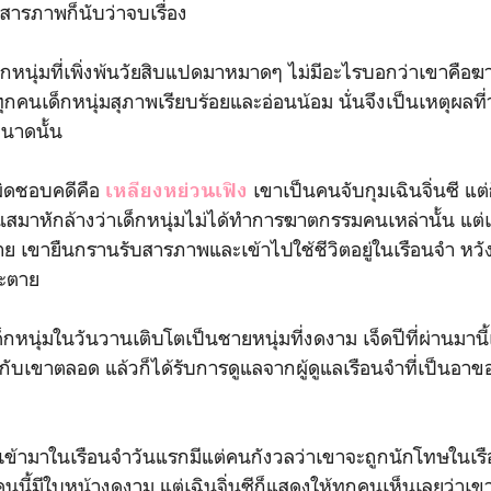
รับสารภาพก็นับว่าจบเรื่อง
หนุ่มที่เพิ่งพ้นวัยสิบแปดมาหมาดๆ ไม่มีอะไรบอกว่าเขาคือฆ
นเด็กหนุ่มสุภาพเรียบร้อยและอ่อนน้อม นั่นจึงเป็นเหตุผลที่ว่
นาดนั้น
ผิดชอบคดีคือ
เขาเป็นคนจับกุมเฉินจิ่นซี แต่ก
เหลียงหย่วนเฟิง
าหักล้างว่าเด็กหนุ่มไม่ได้ทำการฆาตกรรมคนเหล่านั้น แต่เฉ
ย เขายืนกรานรับสารภาพและเข้าไปใช้ชีวิตอยู่ในเรือนจำ หวัง
จะตาย
ุ่มในวันวานเติบโตเป็นชายหนุ่มที่งดงาม เจ็ดปีที่ผ่านมานี้
กับเขาตลอด แล้วก็ได้รับการดูแลจากผู้ดูแลเรือนจำที่เป็นอาข
ข้ามาในเรือนจำวันแรกมีแต่คนกังวลว่าเขาจะถูกนักโทษในเรื
กคนนี้มีใบหน้างดงาม แต่เฉินจิ่นซีก็แสดงให้ทุกคนเห็นเลยว่าเข