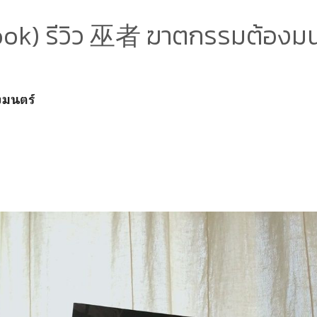
ook) รีวิว 巫者 ฆาตกรรมต้องมน
มนตร์