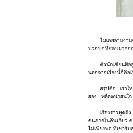
ไม่เคยอ่านงานของสื
บวกปกที่ชอบมากกกก
ตัวนักเขียนสืออู่
นอกจากเรื่องนี้ก็คือเร
สรุปคือ...เราใหม่ม
สอง...พล็อตน่าสนใจ
เรื่องราวพูดถึง
คนภายในคืนเดียว คด
ไม่เพียงพอ ที่เขารั