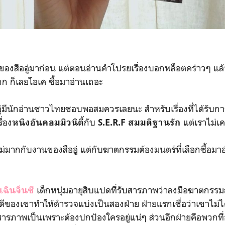
ออู่มาก่อน แต่ตอนอ่านคำโปรยเรื่องบอกพล็อตคร่าวๆ แล้วรู
 ก็เลยโอเค ซื้อมาอ่านเถอะ
มีนักอ่านชาวไทยชอบพอสมควรเลยนะ สำหรับเรื่องที่ได้รับ
ื่อง
กับ
แต่เราไม่เค
หนิงอันคอมมิวนิตี้
S.E.R.F สมมติฐานรัก
ากกับงานของสืออู่ แต่กับฆาตกรรมต้องมนตร์ที่เลือกซื้อมาอ่
เด็กหนุ่มอายุสิบแปดที่รับสารภาพว่าลงมือฆาตกรรม
เฉินจิ่นซี
ีของเขาทำให้ตำรวจแบ่งเป็นสองฝ่าย ฝ่ายแรกเชื่อว่าเขาไม่
บสารภาพเป็นเพราะต้องปกป้องใครอยู่แน่ๆ ส่วนอีกฝ่ายคือพวกที่อย