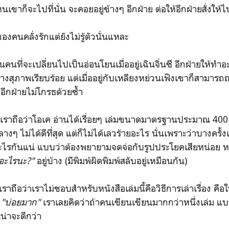
ไหนเขาก็จะไปที่นั่น จะคอยอยู่ข้างๆ อีกฝ่าย ต่อให้อีกฝ่ายสั่งให้
คลั่งรักแต่ยังไม่รู้ตัวนั่นแหละ
่จะเปลี่ยนไปเป็นอ่อนโยนเมื่ออยู่เฉินจิ่นซี อีกฝ่ายให้ทำอ
างสุภาพเรียบร้อย แต่เมื่ออยู่กับเหลียงหย่วนเฟิงเขาก็สามารถถ
่อีกฝ่ายไม่โกรธด้วยซ้ำ
อว่าโอเค อ่านได้เรื่อยๆ เล่มขนาดมาตรฐานประมาณ 400 หน้
ๆ ไม่ได้ดีที่สุด แต่ก็ไม่ได้เลวร้ายอะไร นั่นเพราะว่าบางครั้
อะไรกันแน่ แบบว่าต้องพยายามจดจ่อกับรูปประโยคเสียหน่อย หลา
 อะไรนะ?"
อยู่บ้าง (มีพิมพ์ผิดพิมพ์สลับอยู่เหมือนกัน)
ราถือว่าเราไม่ชอบสำหรับหนังสือเล่มนี้คือวิธีการเล่าเรื่อง คื
บ
"บ่อยมาก"
เราเลยคิดว่าถ้าคนเขียนเขียนมากกว่าหนึ่งเล่ม แบ
น่าจะดีกว่า