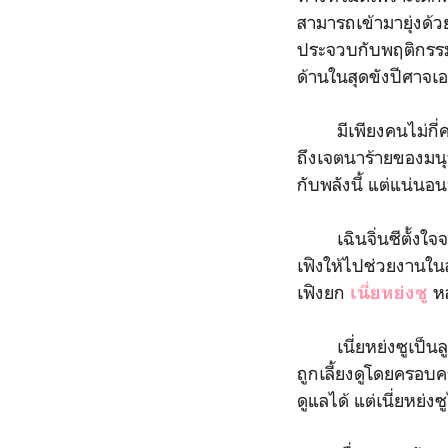
สามารถเข้ามายุ่งด้ว
ประจวบกับพฤติกรรมน่า
ด้านในสุดขังปีศาจเอ
มีเพียงคนไม่กี่คนที
ถึงเจตนาร้ายของมนุษ
กับพลังนี้ แต่แน่นอน
เฉินจิ่นซีตั้งใจจะ
เฟิงให้ไปช่วยงานในส
เฟิงยก
หล
เนี่ยหย่งซู
เนี่ยหย่งซูเป็นลูกส
ถูกเลี้ยงดูโดยครอบคร
ดูแลได้ แต่เนี่ยหย่ง