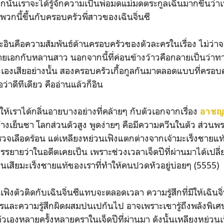
้นเราจะได้รู้จักความเป็นพ่อมดแม่มดตระกูลเฉินมากขึ้นว่าเ
ยพวกนี้ขึ้นกับครอบครัวพี่สาวของเฉินจิ่นซี
นคือความสัมพันธ์ด้านครอบครัวของตัวละครในเรื่อง ไม่ว่าจ
ยเอกกับหลานสาว นอกจากนี้ที่ค่อนข้างว้าวคือกลายเป็นว่าทาง
ัวเองเสียอย่างนั้น สองครอบครัวเกื้อกูลกันมาตลอดแบบที่ครอบ
อว่าดีทีเดียว คืออ่านแล้วก็อิน
าได้กลิ่นอายบางอย่างที่คล้ายๆ กับตัวเอกจากเรื่อง
อาชญ
างเย็นชา โลกส่วนตัวสูง พูดง่ายๆ คือมีความควีนในตัว ส่วนพร
ตำรวจเลือดร้อน แต่เหลียงหย่วนเฟิงแตกต่างจากเจ้ามะเร็งชายแ
บรรยายว่าในอดีตเคยเป็น เพราะช่วงเวลาเจ็ดปีที่ผ่านมาได้เป
ยนเสียมะเร็งชายแท้ของเราที่ทำให้คนปวดหัวอยู่บ่อยๆ (5555)
ตัวติดกับเฉินจิ่นซีแทบจะตลอดเวลา ความรู้สึกที่มีให้เฉินจ
สารและความรู้สึกผิดผสมปนเปกันไป อาจเพราะเขารู้ถึงพลังพิเ
ตัวเองหลายครั้งหลายคราในเจ็ดปีที่ผ่านมา ดังนั้นเหลียงหย่วนเฟิง