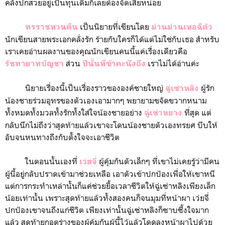
คลั่งปกสวยอยู่เป็นทุนเดิมก็เลยต้องจัดเสียหน่อย
เป็นนิยายที่เขียนโดย
ทรราชหวนคืน
ม่านม่านเหอฉีตัว
นักเขียนสายพระเอกคลั่งรัก ร้ายกับใครก็ได้แต่ไม่ใช่กับเธอ สำหรับ
เราเคยอ่านผลงานของคุณนักเขียนคนนี้แค่เรื่องเดียวคือ
ส่วน
เราไม่ได้อ่านค่ะ
รัชทายาทบัญชา
ปีนั้นที่ข้าคะนึงถึง
นิยายเรื่องนี้เป็นเรื่องราวขององค์ชายใหญ่
ผู้รัก
ฉู่เซ่าหลิง
น้องชายร่วมอุทรของตัวเองเอามากๆ พยายามขจัดขวากหนาม
ทั้งหมดทั้งมวลทั้งรักทั้งใส่ใจน้องชายอย่าง
ที่สุด แต่
ฉู่เซ่าหยาง
กลับนึกไม่ถึงว่าสุดท้ายแล้วเขาจะโดนน้องชายตัวเองทรยศ บีบให้
อับจนหนทางถึงกับตั้งใจจะเอาชีวิต
ในตอนนั้นเองที่
ผู้คุ้มกันตัวเล็กๆ ที่เขาไม่เคยรู้ว่ามีคน
เว่ยจี่
ผู้นี้อยู่กลับปราดเข้ามาช่วยเหลือ เอาตัวเข้าปกป้องเพื่อให้เขาหนี
แต่การกระทำเหล่านั้นก็แค่ช่วยยื้อเวลาชีวิตให้ฉู่เซ่าหลิงเพียงเล็ก
น้อยเท่านั้น เพราะสุดท้ายแล้วทั้งสองคนก็จนมุมที่หน้าผา เว่ยจี่
ปกป้องเขาจนถึงแก่ชีวิต เพียงเท่านั้นฉู่เซ่าหลิงก็ซาบซึ้งใจมาก
แล้ว สุดท้ายกอดร่างของผู้คุ้มกันผู้นี้ไว้แล้วโดดลงหน้าผาไปด้วย