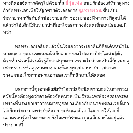
ทางก็คอยจัดการศัตรูไปด้วย ทั้ง
สนมรักฮ่องเต้ที่หาลู่ทาง
ลี่กุ้ยเฟย
กำจัดพระเอกเพื่อให้ลูกชายตัวเองอย่าง
ขึ้นเป็น
ฉู่เซ่าหร่วน
รัชทายาท หรือกับตัวน้องชายแท้ๆ ของเขาเองที่หาทางพิสูจน์ได้
แล้วว่าไอ้เด็กนี่มันหมาป่าที่เอาใจออกห่างตั้งแต่เล็กแต่น้อยเลยนี่
หว่า
พอพระเอกเกลียดแล้วมั่นใจแล้วว่าจะเอาคืนก็คือเดินหน้าไม่
หยุดนะ วางแผนขุดหลุมให้อีกฝ่ายตกลงไปแบบที่ยังไม่ทันรู้ตัว
ด้วยซ้ำ ช่วงนี้ส่วนตัวรู้สึกว่าสนุกมาก เพราะไม่ว่าจะเป็นลี่กุ้ยเฟย ฉู่
เซ่าหร่วน หรือฉู่เซ่าหยาง ต่างก็จนมุมไปตามๆ กัน ไม่ว่าจะ
วางแผนอะไรมาพ่อพระเอกของเราก็พลิกเกมได้ตลอด
นอกจากนี้ซู่เฉ่าหลิงยังรักใคร่เว่ยจี่ชนิดหากมองในภาพรวม
สมัยนี้คงต้องพูดว่าอาจต้องจัดหมวดเป็น
รักนะเลยต้องครอบครอง
เพราะพี่พระเอกเราวางหมากทุกอย่างเกี่ยวกับอนาคตของเว่ยจี่เอา
ไว้เรียบร้อย บางครั้งยังคิดอย่างเห็นแก่ตัวว่าไม่อยากให้เว่ยจี่
ฉลาดรอบรู้อะไรมากมาย ยังไงเขาก็รักและดูแลอีกฝ่ายได้อยู่แล้ว
ประมาณนี้