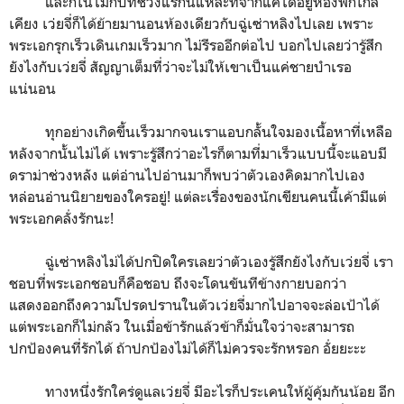
และก็ในไม่กี่บทช่วงแรกนี้แหละที่จากแค่ได้อยู่ห้องพักใกล้
เคียง เว่ยจี่ก็ได้ย้ายมานอนห้องเดียวกับฉู่เซ่าหลิงไปเลย เพราะ
พระเอกรุกเร็วเดินเกมเร็วมาก ไม่รีรออีกต่อไป บอกไปเลยว่ารู้สึก
ยังไงกับเว่ยจี่ สัญญาเต็มที่ว่าจะไม่ให้เขาเป็นแค่ชายบำเรอ
แน่นอน
ทุกอย่างเกิดขึ้นเร็วมากจนเราแอบกลั้นใจมองเนื้อหาที่เหลือ
หลังจากนั้นไม่ได้ เพราะรู้สึกว่าอะไรก็ตามที่มาเร็วแบบนี้จะแอบมี
ดราม่าช่วงหลัง แต่อ่านไปอ่านมาก็พบว่าตัวเองคิดมากไปเอง
หล่อนอ่านนิยายของใครอยู่! แต่ละเรื่องของนักเขียนคนนี้เค้ามีแต่
พระเอกคลั่งรักนะ!
ฉู่เซ่าหลิงไม่ได้ปกปิดใครเลยว่าตัวเองรู้สึกยังไงกับเว่ยจี่ เรา
ชอบที่พระเอกชอบก็คือชอบ ถึงจะโดนขันทีข้างกายบอกว่า
แสดงออกถึงความโปรดปรานในตัวเว่ยจี่มากไปอาจจะล่อเป้าได้
แต่พระเอกก็ไม่กลัว ในเมื่อข้ารักแล้วข้าก็มั่นใจว่าจะสามารถ
ปกป้องคนที่รักได้ ถ้าปกป้องไม่ได้ก็ไม่ควรจะรักหรอก อั่ยยะะะ
ทางหนึ่งรักใคร่ดูแลเว่ยจี่ มีอะไรก็ประเคนให้ผู้คุ้มกันน้อย อีก