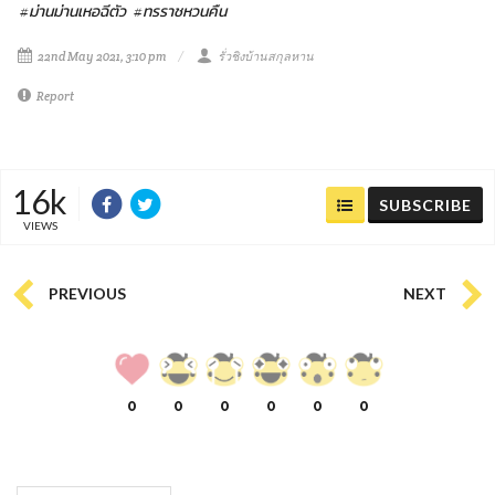
#ม่านม่านเหอฉีตัว
#ทรราชหวนคืน
22nd May 2021, 3:10 pm
รั่วชิงบ้านสกุลหาน
Report
16k
SUBSCRIBE
VIEWS
PREVIOUS
NEXT
0
0
0
0
0
0