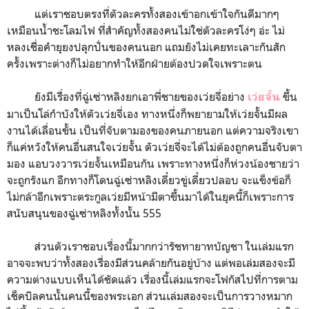
แต่เราชอบตรงที่ตัวละครทั้งสองเข้าอกเข้าใจกันดีมากๆ
เหมือนน้ำชะโลมไฟ ที่สำคัญทั้งสองคนไม่ใช่ตัวละครโง่ๆ อ่ะ ไม่
หลงเชื่อคำยุยงปลุกปั่นของคนนอก แถมยังไม่เคยทะเลาะกันสัก
ครั้งเพราะต่างก็ไม่อยากทำให้อีกฝ่ายต้องปวดใจเพราะตน
ยังมีเรื่องที่ฉู่เซ่าหลิงยกเอาพี่ชายของเว่ยจี่อย่าง
ขึ้น
เว่ยจั้น
มาเป็นโล่กำบังให้ตัวเว่ยจี่เอง ทางหนึ่งก็พยายามให้เว่ยจั้นมีผล
งานได้เลื่อนขั้น เป็นที่จับตามองของคนภายนอก แต่ความจริงเขา
ก็แค่หวังให้คนอื่นสนใจเว่ยจั้น ตัวเว่ยจี่จะได้ไม่ต้องถูกคนอื่นจับตา
มอง แอบวงวารเว่ยจั้นเหมือนกัน เพราะทางหนึ่งก็ห่วงน้องชายว่า
จะถูกรังแก อีกทางก็โดนฉู่เซ่าหลิงเดี๋ยวขู่เดี๋ยวปลอบ จะแข็งข้อก็
ไม่กล้าอีกเพราะตระกูลเว่ยมีหน้ามีตาขึ้นมาได้ในยุคนี้ก็เพราะการ
สนับสนุนของฉู่เซ่าหลิงทั้งนั้น 555
ส่วนตัวเราชอบเรื่องนี้มากกว่ารัชทายาทบัญชา ในเล่มแรก
อาจจะพบว่าทั้งสองเรื่องมีส่วนคล้ายกันอยู่บ้าง แต่พอเล่มสองจะมี
ความต่างแบบเห็นได้ชัดแล้ว เรื่องนี้เล่มแรกจะโฟกัสไปที่การตาม
เช็คบิลคนนั้นคนนี้ของพระเอก ส่วนเล่มสองจะเป็นการวางหมาก