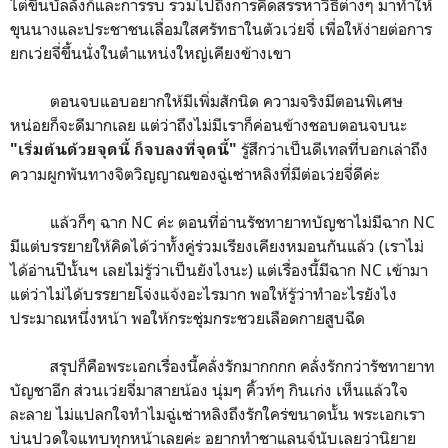
ไต่ขึ้นบัลลังก์และการรบ รวมไปถึงการคิดสรรหาวิธีต่างๆ มาทำให้
ขุนนางและประชาชนเลื่อมใสศรัทธาในตัวเว่ยจี่ เพื่อให้ง่ายต่อการ
ยกเว่ยจี่ขึ้นนั่งในตำแหน่งใหญ่เคียงข้างเขา
ตอนจบแอบอยากให้มีเพิ่มสักนิด ความจริงมีตอนพิเศษ
หน่อยก็จะดีมากเลย แต่ว่าถึงไม่มีเราก็ค่อนข้างชอบตอนจบนะ
รู้สึกว่าเป็นดีเทลที่บอกเล่าถึง
"เริ่มต้นด้วยจุดนี้ ก็จบลงที่จุดนี้"
ความผูกพันทางจิตวิญญาณของฉู่เซ่าหลิงที่มีต่อเว่ยจี่ดีค่ะ
แล้วก็ๆ ฉาก NC ค่ะ ตอนที่อ่านรัชทายาทบัญชาไม่มีฉาก NC
มีแต่บรรยายให้คิดได้ว่าทั้งคู่ร่วมเรียงเคียงหมอนกันแล้ว (เราไม่
ได้อ่านปีนั้นฯ เลยไม่รู้ว่าเป็นยังไงนะ) แต่เรื่องนี้มีฉาก NC เข้ามา
แต่ว่าไม่ได้บรรยายโจ่งแจ้งอะไรมาก พอให้รู้ว่าทำอะไรยังไง
ประมาณหนึ่งหน้า พอให้กระชุ่มกระชวยเลือดกายสูบฉีด
สรุปก็คือพระเอกเรื่องนี้คลั่งรักมากกกก คลั่งรักกว่ารัชทายาท
บัญชาอีก ส่วนเว่ยจี่มาสายน้อง นุ่มๆ คิ้วท์ๆ กินเก่ง เห็นแล้วใจ
ละลาย ไม่แปลกใจทำไมฉู่เซ่าหลิงถึงรักใคร่ขนาดนั้น พระเอกเรา
บ่นปวดใจแทบทุกหน้าเลยค่ะ อยากทำชาแลนจ์นับเลยว่านิยาย