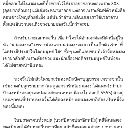
คลี่คลายได้ในเล่ม แต่ก็ทิ้งท้ายไว้ให้เราอยากอ่านต่อเพราะ XXX
(อุดปากตัวเอง) แม้เล่มจะหนามากกก แต่อาจเพราะพิมพ์ตัวหนังสือ
ค่อนข้างใหญ่ด้วยล่ะมั้ง แต่นับว่าอ่านเพลินเลย เราใช้เวลาอ่าน
ตั้งแต่เย็นวานจนถึงช่วงบ่ายของวันนี้กว่าจะจบ
สำหรับนายเอกหงจวิ้น เชื่อว่าใครได้อ่านจะต้องมีคำนี้อยู่ใน
หัว "นว้องงงงง" เพราะน้องแบบนว้องงงงมาก เป็นเด็กตัวเร้กๆ ที่
ไม่ประสีประสาในโลกมนุษย์ ใสๆ ซื่อๆ แต่ก็แอบซน ที่เจ้าจื่อหลงลง
เขามาด้วยก็เพราะต้องช่วยแนะนำเรื่องพฤติกรรมมนุษย์ให้ฟังจะ
ได้ไม่ขายหน้านี่แหละ
หงจวิ้นไม่กลัวใครยกเว้นฉงหมิงบิดาบุญธรรม เพราะขานั้น
เข้มงวดกับลูกชายมาก (แต่ดูออกว่ารักน้อง แงงง ได้แต่หวังว่าปะ
ป๊าฉงหมิงจะอยู่รอดปลอดภัยจนจบนะ มีลางไม่ค่อยดี 5555) ถ้าอยู่
บนเขาคนที่ปราบหงจวิ้นได้คือฉงหมิง ตอนลงเขาก็ต้องเป็นหลี่จิ่ง
หลงนี่แหละ
ในบรรดาคนทั้งหมด (บวกปีศาจปลาอีกหนึ่ง) หลี่จิ่งหลงจะ
พูดเปิดอกได้กับหงจวิ้นมากที่สุด แล้วก็คอยดูแลต่างๆ นานา ตอน