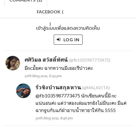
FACEBOOK
(
)
เข้าสู่ระบบเพื่อแสดงความคิดเห็น
LOG IN
ศศิวิมล สวัสดิ์ทัศน์
(@fb1035987773475)
มีncมั้ยคะ ฉากหวานมีเยอะรึป่าวคะ
27th May 2021, 6:25 pm
รั่วชิงบ้านสกุลหาน
(@MALAVITA)
@fb1035987773475
นักเขียนคนนี้มี nc
แน่นอนค่ะ แต่ว่าสองเล่มแรกยังไม่มีนะคะ มีแค่
ฉากจูบกับแก้ผ้าอาบน้ำทายาให้กัน 5555
30th May 2021, 8:46 pm