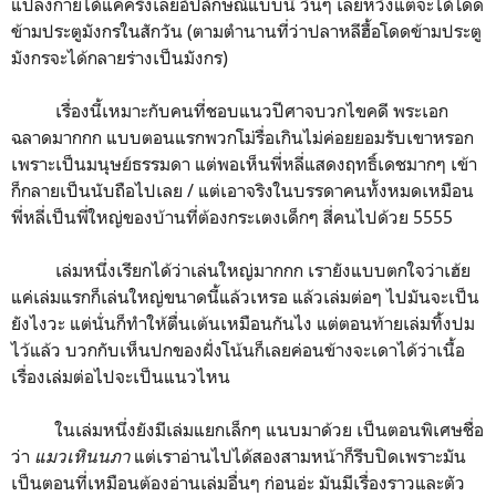
แปลงกายได้แค่ครึ่งเลยอัปลักษณ์แบบนี้ วันๆ เลยหวังแต่จะได้โดด
ข้ามประตูมังกรในสักวัน (ตามตำนานที่ว่าปลาหลีฮื้อโดดข้ามประตู
มังกรจะได้กลายร่างเป็นมังกร)
เรื่องนี้เหมาะกับคนที่ชอบแนวปีศาจบวกไขคดี พระเอก
ฉลาดมากกก แบบตอนแรกพวกโม่รื่อเกินไม่ค่อยยอมรับเขาหรอก
เพราะเป็นมนุษย์ธรรมดา แต่พอเห็นพี่หลี่แสดงฤทธิ์เดชมากๆ เข้า
ก็กลายเป็นนับถือไปเลย / แต่เอาจริงในบรรดาคนทั้งหมดเหมือน
พี่หลี่เป็นพี่ใหญ่ของบ้านที่ต้องกระเตงเด็กๆ สี่คนไปด้วย 5555
เล่มหนึ่งเรียกได้ว่าเล่นใหญ่มากกก เรายังแบบตกใจว่าเฮ้ย
แค่เล่มแรกก็เล่นใหญ่ขนาดนี้แล้วเหรอ แล้วเล่มต่อๆ ไปมันจะเป็น
ยังไงวะ แต่นั่นก็ทำให้ตื่นเต้นเหมือนกันไง แต่ตอนท้ายเล่มทิ้งปม
ไว้แล้ว บวกกับเห็นปกของฝั่งโน้นก็เลยค่อนข้างจะเดาได้ว่าเนื้อ
เรื่องเล่มต่อไปจะเป็นแนวไหน
ในเล่มหนึ่งยังมีเล่มแยกเล็กๆ แนบมาด้วย เป็นตอนพิเศษชื่อ
ว่า
แมวเหินนภา
แต่เราอ่านไปได้สองสามหน้าก็รีบปิดเพราะมัน
เป็นตอนที่เหมือนต้องอ่านเล่มอื่นๆ ก่อนอ่ะ มันมีเรื่องราวและตัว