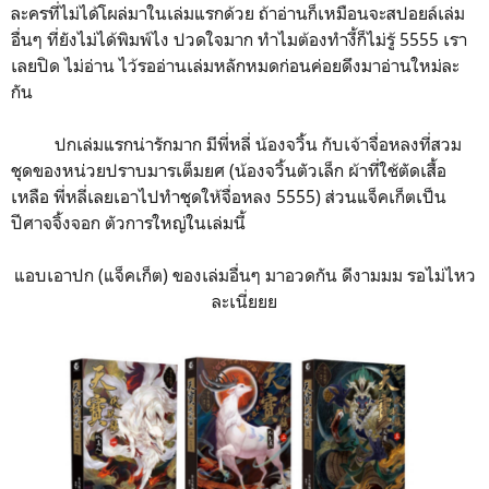
ละครที่ไม่ได้โผล่มาในเล่มแรกด้วย ถ้าอ่านก็เหมือนจะสปอยล์เล่ม
อื่นๆ ที่ยังไม่ได้พิมพ์ไง ปวดใจมาก ทำไมต้องทำงี้ก็ไม่รู้ 5555 เรา
เลยปิด ไม่อ่าน ไว้รออ่านเล่มหลักหมดก่อนค่อยดึงมาอ่านใหม่ละ
กัน
ปกเล่มแรกน่ารักมาก มีพี่หลี่ น้องจวิ้น กับเจ้าจื่อหลงที่สวม
ชุดของหน่วยปราบมารเต็มยศ (น้องจวิ้นตัวเล็ก ผ้าที่ใช้ตัดเสื้อ
เหลือ พี่หลี่เลยเอาไปทำชุดให้จื่อหลง 5555) ส่วนแจ็คเก็ตเป็น
ปีศาจจิ้งจอก ตัวการใหญ่ในเล่มนี้
แอบเอาปก (แจ็คเก็ต) ของเล่มอื่นๆ มาอวดกัน ดีงามมม รอไม่ไหว
ละเนี่ยยย