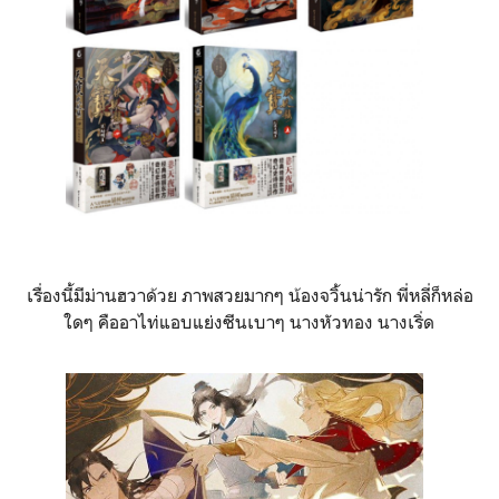
เรื่องนี้มีม่านฮวาด้วย ภาพสวยมากๆ น้องจวิ้นน่ารัก พี่หลี่ก็หล่อ
ใดๆ คืออาไท่แอบแย่งซีนเบาๆ นางหัวทอง นางเริ่ด