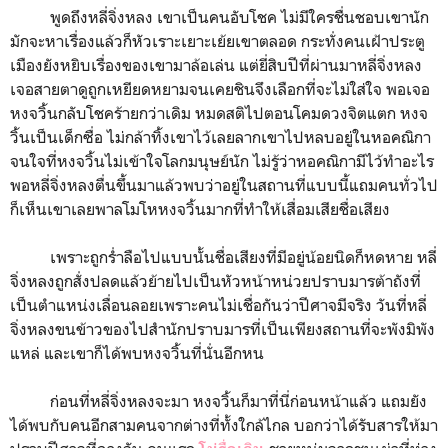
พูดถึงหลี่จิ่งหลง เขาเป็นคนอับโชค ไม่มีใครชื่นชอบเขานัก
มักจะหาเรื่องแล้วก็หัวเราะเยาะเย้ยเขาตลอด กระทั่งคนเฝ้าประตู
เมืองยังหยิบเรื่องของเขามาล้อเล่น แต่ยี่สิบปีที่ผ่านมาหลี่จิ่งหลง
เจอสายตาดูถูกเหยียดหยามจนเคยชินจึงเลือกที่จะไม่ใส่ใจ พอเจอ
หงจวิ้นกลับโชคร้ายกว่าเดิม หมดสติไปตอนโคมดวงจิตแตก หงจ
วิ้นเป็นเด็กซื่อ ไม่กล้าทิ้งเขาไว้เลยลากเขาไปหลบอยู่ในหอคณิกา
จนใจที่หงจวิ้นไม่เข้าใจโลกมนุษย์นัก ไม่รู้ว่าหอคณิกามีไว้ทำอะไร
พอหลี่จิ่งหลงตื่นขึ้นมาแล้วพบว่าอยู่ในสถานที่แบบนี้แถมคนทั่วไป
ก็เห็นเขาเลยพาลโมโหหงจวิ้นมากที่ทำให้เสื่อมเสียชื่อเสียง
เพราะถูกร่ำลือไปแบบนั้นชื่อเสียงที่มีอยู่น้อยนิดก็หดหาย หลี่
จิ่งหลงถูกสั่งปลดแล้วย้ายไปเป็นหัวหน้าหน่วยปราบมารต้าถังที่
เป็นตำแหน่งเลื่อนลอยเพราะคนไม่เชื่อกันว่าปีศาจมีจริง วันที่หลี่
จิ่งหลงขนข้าวของไปสำนักปราบมารที่เป็นเพียงสถานที่จะพังมิพัง
แหล่ และเขาก็ได้พบหงจวิ้นที่นั่นอีกหน
ก่อนที่หลี่จิ่งหลงจะมา หงจวิ้นก็มาที่นี่ก่อนหน้าแล้ว แถมยัง
ได้พบกับคนอีกสามคนจากต่างที่ทั้งใกล้ไกล บอกว่าได้รับสารให้มา