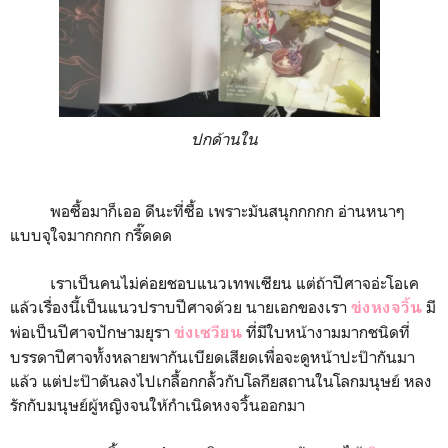
ปกด้านใน
พอซื้อมาก็เออ ดีนะที่ซื้อ เพราะมันสนุกกกกก อ่านหนาๆ
แบบจุใจมากกกก กรี๊ดดด
เราเป็นคนไม่ค่อยชอบแนวเทพเซียน แต่ถ้าปีศาจอ่ะโอเค
แล้วเรื่องนี้เป็นแนวปราบปีศาจด้วย นายเอกของเรา
มี
ข่งหงจวิ้น
พ่อเป็นปีศาจปักษามยุรา
ที่มีใบหน้างามมากชนิดที่
ข่งเซวียน
บรรดาปีศาจทั้งหลายพากันเบียดเสียดเพื่อจะดูหน้าปะป๊ากันมา
แล้ว แต่ปะป๊าดันลงไปเกลื้อกกลั้วกับโลกียสถานในโลกมนุษย์ หลง
รักกับมนุษย์ผู้หญิงจนให้กำเนิดหงจวิ้นออกมา