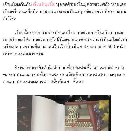
เชื่อมโยงกันกับ
บุคคลชื่อดังในยุคราชวงศ์ถัง นายเอก
ตี๋เหรินเจี๋ย
เป็นครึ่งคนครึ่งปีศาจ ส่วนพระเอกเป็นมนุษย์ดวงซวยที่ชะตาแสน
อับโชค
เรื่องนี้สะดุดตาเพราะปก เลยไปอ่านตัวอย่างในเว็บมา แต่
เอาจริง ต่อให้อ่านตัวอย่างไปก็ไม่ค่อยแน่ชัดนักว่าจะเป็นสไตล์เรา
หรือเปล่า เพราะที่เอามาลงในเว็บนั้นมีแค่ 37 หน้าจาก 600 หน้า
เศษๆ ของเล่มเท่านั้น
ยิ่งพอดูราคายิ่งทำใจลำบากที่จะกัดฟันซื้อ แต่เพราะอำนาจ
ของปกมันล่อลวง มีทั้งปกจริง ปกแจ็คเก็ต มีตอนพิเศษบางๆ แยก
อีกเล่ม มีของแถมสารพัด อิชั้นก็เลย...ซื้อค่ะ