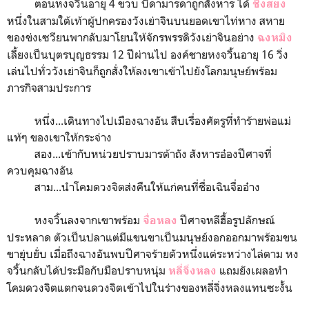
ตอนหงจวิ้นอายุ 4 ขวบ บิดามารดาถูกสังหาร ได้
ชิงสยง
หนึ่งในสามใต้เท้าผู้ปกครองวังเย่าจินบนยอดเขาไท่หาง สหาย
ของข่งเซวียนพากลับมาโยนให้จักรพรรดิวังเย่าจินอย่าง
ฉงหมิง
เลี้ยงเป็นบุตรบุญธรรม 12 ปีผ่านไป องค์ชายหงจวิ้นอายุ 16 วิ่ง
เล่นไปทั่ววังเย่าจินก็ถูกสั่งให้ลงเขาเข้าไปยังโลกมนุษย์พร้อม
ภารกิจสามประการ
หนึ่ง...เดินทางไปเมืองฉางอัน สืบเรื่องศัตรูที่ทำร้ายพ่อแม่
แท้ๆ ของเขาให้กระจ่าง
สอง...เข้ากับหน่วยปราบมารต้าถัง สังหารอ๋องปีศาจที่
ควบคุมฉางอัน
สาม...นำโคมดวงจิตส่งคืนให้แก่คนที่ชื่อเฉินจื่ออ๋าง
หงจวิ้นลงจากเขาพร้อม
ปีศาจหลีฮื้อรูปลักษณ์
จื่อหลง
ประหลาด ตัวเป็นปลาแต่มีแขนขาเป็นมนุษย์งอกออกมาพร้อมขน
ขายุ่บยั่บ เมื่อถึงฉางอันพบปีศาจร้ายตัวหนึ่งแต่ระหว่างไล่ตาม หง
จวิ้นกลับได้ประมือกับมือปราบหนุ่ม
แถมยังเผลอทำ
หลี่จิ่งหลง
โคมดวงจิตแตกจนดวงจิตเข้าไปในร่างของหลี่จิ่งหลงแทนซะงั้น