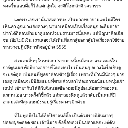
หงจวิ้นแอบดื้อก็ได้แต่กลุ้มใจ จะตีก็ไม่กล้าตี วงวารรร
แต่พระเอกเรานี่น่าสงสารนะ เป็นพวกพยายามแต่ไม่มีใคร
เห็นค่า ถูกเยาะเย้ยต่างๆ นานาเหมือนเป็นเรื่องสนุก จะลืมตาอ้า
ปากได้ก็ตอนย้ายมาดูแลหน่วยปราบมารนี่แหละ แต่ปัญหาคือเฮีย
จน เฮียไม่มีเงิน เราเลยจะได้เห็นพี่แกกลุ้มอกกลุ้มใจเรื่องค่าใช้จ่าย
ระหว่างปฏิบัติภารกิจอยู่บ้าง 5555
ส่วนคนอื่นๆ ในหน่วยปราบมารนี่เหมือนคาแรคเตอร์ใน
การ์ตูนเลย คือมีบางอย่างที่โดดเด่นไปเป็นคนๆ อย่างโม่รื่อเกินดู
จะปกติสุด เป็นคนที่พูดจาค่อนข้างรู้เรื่อง เพราะที่บ้านมีน้องๆ มาก
เลยดูเหมือนจะมีนิสัยแบบพี่ชาย ส่วนอาไท่จะอารมณ์แบบหนุ่มเจ้า
เสน่ห์ เข้าขากันได้ดีกับฉิงหย่งซือ หมอนี่ดูอ่อนด๋อยกว่าสองคน
แรกหน่อย บางครั้งก็ขี้กลัว แต่มาลองคิดดูแล้วกลับเป็นคนที่มี
อาคมเจ๋งที่สุดแถมยังรอบรู้เรื่องต่างๆ อีกด้วย
ที่ไม่พูดถึงไม่ได้คือปีศาจหลีฮื้อ เป็นตัวสร้างสีสันมากๆ
ปล่อยมุกตลอด ชอบเจ้านี่มาก คือจื่อหลงเป็นปลาแหละแต่ดัน