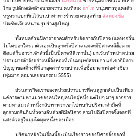
ปราบปีศาจที่ฉางอัน คนแรก
ชายหนุ่มจากชนเผ่าที่ห่าง
โม่รื่อเกิน
ไกล รูปลักษณ์คล้ายนายพราน คนที่สอง
หนุ่มชาวหูแต่งตัว
อาไท่
หรูหราแบกพิณไว้บนบ่าท่าทางร่ำรวย คนสุดท้าย
ฉิงหย่งซือ
บัณฑิตเจียงหนาน รูปร่างสูงใหญ่
ทั้งหมดล้วนมีคาถาอาคมสำหรับจัดการกับปีศาจ (แต่หงจวิ้น
ไม่ได้บอกใครว่าตัวเองเป็นลูกครึ่งปีศาจ แม้จะมีปีศาจหลีฮื้อตาม
ติดแต่ก็บอกว่าเจ้าตัวนี้เป็นปีศาจที่ดีเท่านั้น) ยกเว้นหัวหน้าหน่วย
ปราบมารต้าถังอย่างหลี่จิ่งหลงที่เป็นมนุษย์ธรรมดา แต่เขาก็มีดาบ
ปัญญาของตี๋กงที่พี่แกอุตส่าห์ขายบ้านเพื่อซื้อมาจากพ่อค้าเชียว
(ทุ่มมาก ต่อมาเลยจนกรอบ 5555)
ส่วนภารกิจแรกของหน่วยปราบมารที่คนดูถูกกลับเป็นเพียง
แค่การตามหาแมวของคนใหญ่คนโตผู้หนึ่ง แต่ไปๆ มาๆ จากการ
ตามหาแมวตัวหนึ่งกลับพาพวกเขาไปพบกับปริศนาดำมืดที่
ลุกลามกลืนกินทั่วฉางอันด้วยฝีมือปีศาจ ลามไปถึงปีศาจจิ้งจอกที่
แฝงตัวอยู่ในมุมใดมุมหนึ่งของเมือง
ปริศนาหลักในเรื่องนี้จะเป็นเรื่องราวของปีศาจจิ้งจอกที่