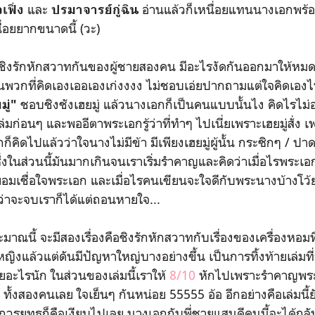
และ
อ่านแล้วก็เหนื่อยแทนนางเอกพร้อ
เฟิ่ง
ปรมาจารย์กู่ฉิน
่อยยากขนาดนี้ (วะ)
รักหักสวาทกันของผู้ชายสองคน มีอะไรงัดกันออกมาให้หมด แ
นพวกที่คิดเองเออเองเก่งงงง ไม่ชอบเอ่ยปากถามแต่ใจคิดเองไป
ชอบชิงชังเฮยมู่ แล้วนางเอกก็เป็นคนแบบนั้นไง คิดไรไม่ออ
ู่"
เล่มก่อนๆ และพออีตาพระเอกรู้ว่าที่ทำๆ ไปเนี่ยเพราะเฮยมู่สั่ง
ก็คิดไปแล้วว่าใจนางไม่มีข้า มีเพียงเฮยมู่ผู้นั้น กระซิกๆ / ป
ซึ่งในส่วนนี้มันมากเกินจนเราเริ่มรำคาญและคิดว่าเมื่อไรพระเอ
อมเชื่อใจพระเอก และเมื่อไรคนเขียนจะใจดีกับพระนางบ้างโว้ย!
กว่าจะจบเราก็ได้แต่ถอนหายใจ...
้ จะมีสองเรื่องคือชิงรักหักสวาทกับเรื่องของเครื่องหอมที่ต
หญิงแล้วแต่ดันมีปัญหาใหญ่บางอย่างขึ้น เป็นการทิ้งท้ายเล่มที่ถ
ายอะไรนัก ในส่วนของเล่มนี้เราให้
8/10
หักไปเพราะรำคาญพระน
 ทั้งสองคนเลย ใจเย็นๆ กันหน่อย 55555 อ้อ อีกอย่างคือเล่มนี้ย
กวรยุทธก็คือเงียบไปเลย นางเอกกับพี่ชายแสนดีคนนี้จะได้กลับ