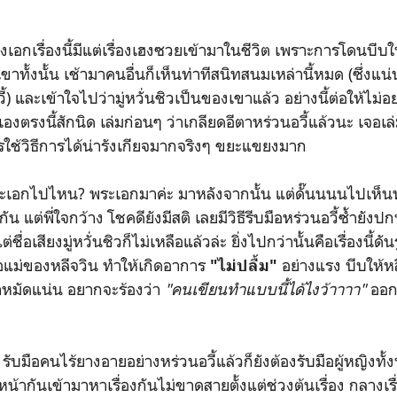
เรื่องนี้มีแต่เรื่องเฮงซวยเข้ามาในชีวิต เพราะการโดนบีบ
าทั้งนั้น เช้ามาคนอื่นก็เห็นท่าทีสนิทสนมเหล่านี้หมด (ซึ่งแน่
 และเข้าใจไปว่ามู่หวั่นชิวเป็นของเขาแล้ว อย่างนี้ต่อให้ไม่อ
ตรงนี้สักนิด เล่มก่อนๆ ว่าเกลียดอีตาหร่วนอวี้แล้วนะ เจอเล
รใช้วิธีการได้น่ารังเกียจมากจริงๆ ขยะแขยงมาก
ไปไหน? พระเอกมาค่ะ มาหลังจากนั้น แต่ดั๊นนนนไปเห็นท่
 แต่พี่ใจกว้าง โชคดียังมีสติ เลยมีวิธีรีบมือหร่วนอวี้ซ้ำยังปกป้
ชื่อเสียงมู่หวั่นชิวก็ไม่เหลือแล้วล่ะ ยิ่งไปกว่านั้นคือเรื่องนี้ด
่อแม่ของหลีจวิน ทำให้เกิดอาการ
อย่างแรง บีบให้หล
"ไม่ปลื้ม"
ำหมัดแน่น อยากจะร้องว่า
"คนเขียนทำแบบนี้ได้ไงว้าาาา"
ออก
มือคนไร้ยางอายอย่างหร่วนอวี้แล้วก็ยังต้องรับมือผู้หญิงทั้งห
้ากันเข้ามาหาเรื่องกันไม่ขาดสายตั้งแต่ช่วงต้นเรื่อง กลางเรื