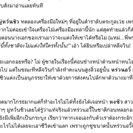
ีบสั่งมาอ่านเลยทันที
ทดลองเครื่องมือใหม่ๆ ที่อยู่ในตำราลับตระกูลเว่ย เ
มู่หวั่นชิว
กไม่ค่อยเข้าใจเครื่องไม้เครื่องมือเหล่านี้นัก แต่สุดท้ายแล้วก
นนางเอกของเราเมาว่าจะแต่งให้เขาได้หรือไม่ (แหม่...พี่พระ
นี้ทั้งชาติจะไม่แต่งให้ใครทั้งนั้น!"
เอ้า ได้ยินหรือเปล่าหลีจวิน!
กถอยหรือ? ไม่ ผู้ชายในเรื่องนี้ค่อนข้างหน้าด้านหน้าทนไ
อมไป แต่ในขณะที่หลีจวินกำลังทำคะแนนสูงลิ่วอยู่นั้น
หร่วนอวี้
ั่นชิวแต่งเป็นอนุภรรยาให้เขาด้วยการส่งคนไปลักพาตัวนางมาที่
มากโกรธมากแต่ก็ทำอะไรไม่ได้ทั้งยังได้เจอหน้า
สาว
หงซิ่ว
 มู่หวั่นชิวเลยได้รู้ว่าแท้จริงแล้วหร่วนอวี้ในชาติก่อนหลอกอ
ีแต่ยังมีเพิ่มอีกเป็นกระบุง เรียกว่าหากเจอเองกับตัวเราต้องกระอั
ะไรไม่ได้เลยจะเอาชีวิตเข้าแลก เพราะถูกขู่ขนาดนั้นหร่วนอวี