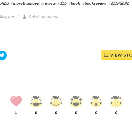
องหอม
#morethanlove
#review
#รีวิว
#book
#bookreview
#รีวิวหนังสือ
 8:29 am
รั่วชิงบ้านสกุลหาน
VIEW ST
1
0
0
0
0
0