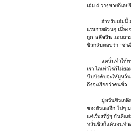
เล่ม 4 วางขายก็เลยร
สำหรับเล่มนี้
แรงกายล้วนๆ เนื่องจา
ถูก
แอบถามตอ
หลีจวิน
ชิวกลับตอบว่า
"ชาติ
แต่นั่นทำให้พระเอ
เรา ไล่เท่าไรก็ไม่ย
บีบบังคับจะให้มู่หว
ถึงจะเรียกว่าคนชั่ว
มู่หวั่นชิวเกลียด
ของตัวเองอีก ไปๆ มาๆ
แค่เรื่องที่รู้ๆ กันด
หวั่นชิวก็แค้นจนทำอ