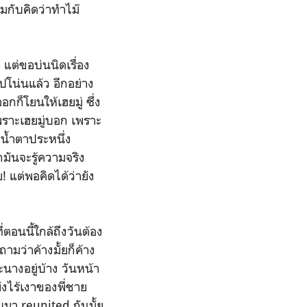
มกับคิดว่าทำไม๊
ต่ขอบ่นนิดเรื่อง
โน่นแล้ว อีกอย่าง
กก็โยนให้เฮยมู่ ซึ่ง
 เพราะเฮยมู่บอก เพราะ
าดน้ำตาประหนึ่ง
กมันจะรู้ความจริง
 แต่พอคิดได้ว่ายัง
อนนี้ใกล้ถึงวันต้อง
ามว่าค้างมั้ยก็ค้าง
างอยู่บ้าง วันหน้า
ังไร้เงาของพี่ชาย
มา reunited กันมั้ย