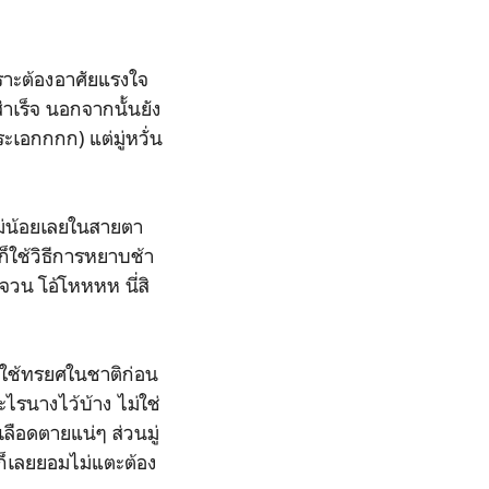
พราะต้องอาศัยแรงใจ
็สำเร็จ นอกจากนั้นยัง
เอกกกก) แต่มู่หวั่น
ม่น้อยเลยในสายตา
ก็ใช้วิธีการหยาบช้า
จวน โอ้โหหหห นี่สิ
ใช้ทรยศในชาติก่อน
ะไรนางไว้บ้าง ไม่ใช่
กเลือดตายแน่ๆ ส่วนมู่
้ก็เลยยอมไม่แตะต้อง