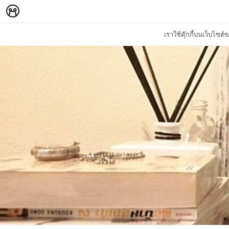
เราใช้คุ๊กกี้บนเว็บไซ