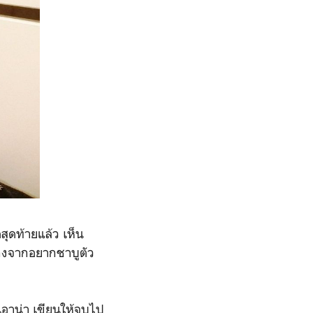
ุดท้ายแล้ว เห็น
เก่งจากอยากชาบูตัว
เอาน่า เขียนให้จบไป