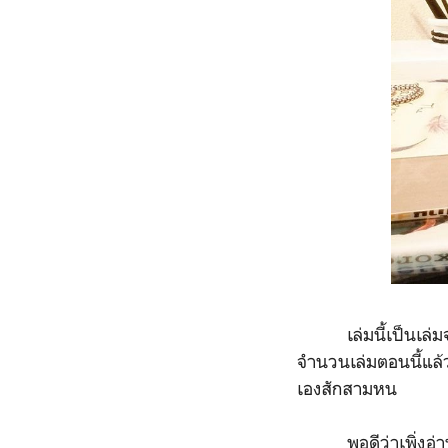
เล่มนี้เป็นเล่มจ
จำนวนเล่มตอนนี้แล้ว
เองสักสามหน
พอดีว่าเพิ่งอ่านจบ