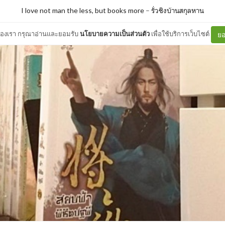
I love not man the less, but books more
–
รั่วชิงบ้านสกุลหาน
ต์ของเรา กรุณาอ่านและยอมรับ
นโยบายความเป็นส่วนตัว
เพื่อใช้บริการเว็บไซต์
ยอ