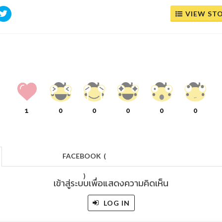
VIEW ST
1
0
0
0
0
0
FACEBOOK
(
)
เข้าสู่ระบบเพื่อแสดงความคิดเห็น
LOG IN