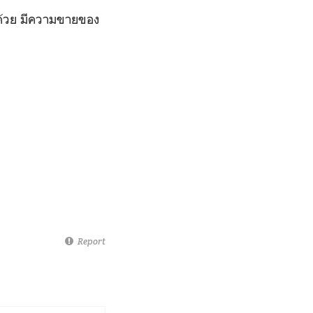
ร์ด้วย มีความขายของ
Report