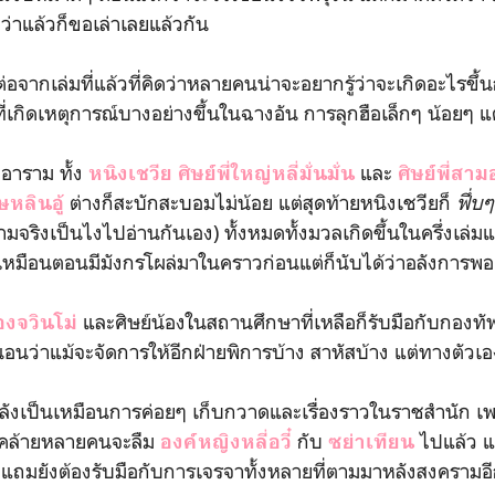
 ว่าแล้วก็ขอเล่าเลยแล้วกัน
ากเล่มที่แล้วที่คิดว่าหลายคนน่าจะอยากรู้ว่าจะเกิดอะไรขึ้
ี่เกิดเหตุการณ์บางอย่างขึ้นในฉางอัน การลุกฮือเล็กๆ น้อยๆ 
าราม ทั้ง
และ
หนิงเชวีย
ศิษย์พี่ใหญ่หลี่มั่นมั่น
ศิษย์พี่สาม
ต่างก็สะบักสะบอมไม่น้อย แต่สุดท้ายหนิงเชวียก็
ฟึ่บๆ
ษหลินอู้
จริงเป็นไงไปอ่านกันเอง) ทั้งหมดทั้งมวลเกิดขึ้นในครึ่งเล่มแร
ั่นเหมือนตอนมีมังกรโผล่มาในคราวก่อนแต่ก็นับได้ว่าอลังการพอด
และศิษย์น้องในสถานศึกษาที่เหลือก็รับมือกับกองทัพ
รองจวินโม่
นอนว่าแม้จะจัดการให้อีกฝ่ายพิการบ้าง สาหัสบ้าง แต่ทางตัวเอง
เป็นเหมือนการค่อยๆ เก็บกวาดและเรื่องราวในราชสำนัก เพร
นี้คล้ายหลายคนจะลืม
กับ
ไปแล้ว แต
องค์หญิงหลี่อวี๋
ซย่าเทียน
ยู่แถมยังต้องรับมือกับการเจรจาทั้งหลายที่ตามมาหลังสงครามอ