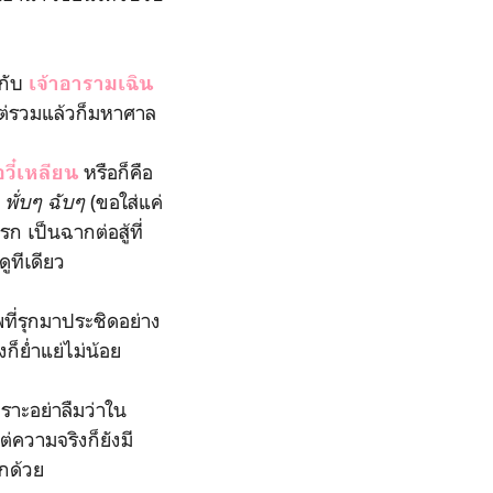
นกับ
เจ้าอารามเฉิน
แต่รวมแล้วก็มหาศาล
หรือก็คือ
อวี๋เหลียน
 พั่บๆ ฉับๆ
(ขอใส่แค่
ก เป็นฉากต่อสู้ที่
ูทีเดียว
ที่รุกมาประชิดอย่าง
ก็ย่ำแย่ไม่น้อย
าะอย่าลืมว่าใน
่ความจริงก็ยังมี
ีกด้วย