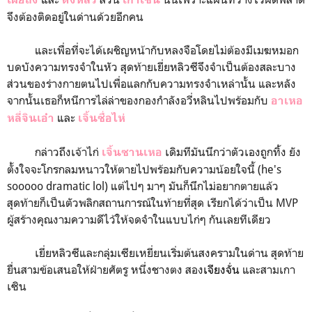
จึงต้องติดอยู่ในด่านด้วยอีกคน
และเพื่อที่จะได้เผชิญหน้ากับหลงจือโดยไม่ต้องมีเมฆหมอก
บดบังความทรงจำในหัว สุดท้ายเยี่ยหลิวซีจึงจำเป็นต้องสละบาง
ส่วนของร่างกายตนไปเพื่อแลกกับความทรงจำเหล่านั้น และหลัง
จากนั้นเธอก็หนีการไล่ล่าของกองกำลังอวี่หลินไปพร้อมกับ
อาเหอ
และ
หลี่จินเอ๋า
เจิ้นซื่อไห่
กล่าวถึงเจ้าไก่
เดิมทีมันนึกว่าตัวเองถูกทิ้ง ยัง
เจิ้นซานเหอ
ตั้งใจจะโกรกลมหนาวให้ตายไปพร้อมกับความน้อยใจนี้ (he's
sooooo dramatic lol) แต่ไปๆ มาๆ มันก็นึกไม่อยากตายแล้ว
สุดท้ายก็เป็นตัวพลิกสถานการณ์ในท้ายที่สุด เรียกได้ว่าเป็น MVP
ผู้สร้างคุณงามความดีไว้ให้จดจำในแบบไก่ๆ กันเลยทีเดียว
เยี่ยหลิวซีและกลุ่มเซียเหยี่ยนเริ่มต้นสงครามในด่าน สุดท้าย
ยื่นสามข้อเสนอให้ฝ่ายศัตรู หนึ่งชางตง สอง
เจียงจั่น
และสามเกา
เซิน