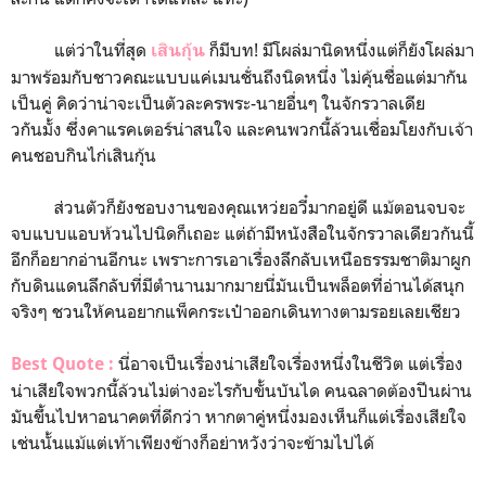
แต่ว่าในที่สุด
ก็มีบท! มีโผล่มานิดหนึ่งแต่ก็ยังโผล่มา
เสินกุ้น
มาพร้อมกับชาวคณะแบบแค่เมนชั่นถึงนิดหนึ่ง ไม่คุ้นชื่อแต่มากัน
เป็นคู่ คิดว่าน่าจะเป็นตัวละครพระ-นายอื่นๆ ในจักรวาลเดีย
วกันมั้ง ซึ่งคาแรคเตอร์น่าสนใจ และคนพวกนี้ล้วนเชื่อมโยงกับเจ้า
คนชอบกินไก่เสินกุ้น
ส่วนตัวก็ยังชอบงานของคุณเหว่ยอวี๋มากอยู่ดี แม้ตอนจบจะ
จบแบบแอบห้วนไปนิดก็เถอะ แต่ถ้ามีหนังสือในจักรวาลเดียวกันนี้
อีกก็อยากอ่านอีกนะ เพราะการเอาเรื่องลึกลับเหนือธรรมชาติมาผูก
กับดินแดนลึกลับที่มีตำนานมากมายนี่มันเป็นพล็อตที่อ่านได้สนุก
จริงๆ ชวนให้คนอยากแพ็คกระเป๋าออกเดินทางตามรอยเลยเชียว
นี่อาจเป็นเรื่องน่าเสียใจเรื่องหนึ่งในชีวิต แต่เรื่อง
Best Quote :
น่าเสียใจพวกนี้ล้วนไม่ต่างอะไรกับขั้นบันได คนฉลาดต้องปีนผ่าน
มันขึ้นไปหาอนาคตที่ดีกว่า หากตาคู่หนึ่งมองเห็นก็แต่เรื่องเสียใจ
เช่นนั้นแม้แต่เท้าเพียงข้างก็อย่าหวังว่าจะข้ามไปได้