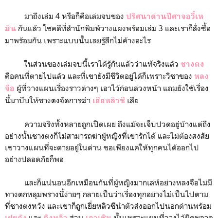
มาถึงเล่ม 4 หรือก็คือเล่มจบของ
ปริศนาด่านปีศาจอวี้เห
กันแล้ว โชคดีที่สำนักพิมพ์วางแผงพร้อมเล่ม 3 และเราก็สั่งซื้อ
มิน
มาพร้อมกัน เพราะแบบนั้นเลยรู้สึกไม่ค้างอะไร
ในส่วนของเล่มจบนี้เราได้รู้กันแล้วว่าแท้จริงแล้ว
ชางตง
คือคนที่ตายไปแล้ว และที่เขายังมีชีวิตอยู่ได้ก็เพราะวิชาของ
หลง
ผู้ที่วางแผนเรื่องราวต่างๆ เอาไว้ก่อนล่วงหน้า แถมยังใช้เรื่อง
จือ
นี้มาบีบให้ชางตงจัดการฆ่า
เสีย
เยี่ยหลิวซี
ความจริงทั้งหลายถูกเปิดเผย ถึงแม้จะเจ็บปวดอยู่บ้างแต่ถึง
อย่างนั้นชางตงก็ไม่สามารถฆ่าผู้หญิงที่เขารักได้ และไม่ต้องสงสัย
เขาวางแผนที่จะตายอยู่ในด่าน ขอเพียงแค่ให้ทุกคนได้ออกไป
อย่างปลอดภัยก็พอ
และก็แน่นอนอีกเหมือนกันที่ผู้หญิงมากเล่ห์อย่างหลงจือไม่มี
ทางตกหลุมพรางนี้ง่ายๆ กลายเป็นว่าเรื่องทุกอย่างไม่เป็นไปตาม
ที่ชางตงหวัง และเขาก็ถูกเยี่ยหลิวซีนำตัวส่งออกไปนอกด่านพร้อม
และ
ส่วน
นั้นเพราะแผนที่วางไว้ผิดพลาด
เฝยถัง
ติงหลิ่ว
เกาเซิน