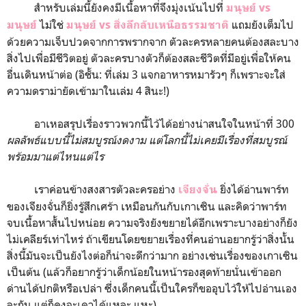
สำหรับเล่มนี้ยังคงมีเนื้อหาที่จึงมุ่งเน้นไปที่
มนุษย์ vs
ไม่ใช่
แถมยังเต็มไป
มนุษย์
มนุษย์ vs สิ่งลึกลับเหนือธรรมชาติ
ด้วยความเจ็บปวดจากการพรากจาก ตัวละครหลายคนต้องสละบาง
สิ่งไปเพื่อมีชีวิตอยู่ ตัวละครบางตัวก็ต้องสละชีวิตที่มีอยู่เพื่อให้คน
อื่นเดินหน้าต่อ (อิชั้น: ที่เล่ม 3 แจกอาหารหมารัวๆ ก็เพราะจะใส่
ความดราม่ายัดเข้ามาในเล่ม 4 สินะ!)
อาเหอสรุปเรื่องราวพวกนี้ไว้ได้อย่างน่าสนใจในหน้าที่ 300
ผลลัพธ์แบบนี้ไม่สมบูรณ์งดงาม แต่โลกนี้ไม่เคยมีเรื่องที่สมบูรณ์
พร้อมมาแต่ไหนแต่ไร
เราค่อนข้างสงสารตัวละครอย่าง
ยิ่งได้อ่านพาร์ท
เจียงจั่น
ของเจียงจั่นก็ยิ่งรู้สึกเศร้า เหมือนกันกับเกาเซิน และคิดว่าพาร์ท
จบเนื้อหาสั้นไปหน่อย ความจริงยังขยายได้อีกเพราะบางอย่างก็ยัง
ไม่เคลียร์เท่าไหร่ ถ้าเขียนโดยขยายเรื่องที่คนอ่านอยากรู้ว่าสิ่งนั้น
สิ่งนี้มันจะเป็นยังไงต่อก็น่าจะดีกว่ามาก อย่างเช่นเรื่องของเกาเซิน
เป็นต้น (แล้วก็อยากรู้ว่าเด็กน้อยในหน้ารองสุดท้ายนั่นเข้าออก
ด่านได้ปกติหรือเปล่า ซึ่งเด็กคนนี้เป็นใครก็ขออุบไว้ให้ไปอ่านเอง
ละกัน แต่ก็คงจะเดาได้แหละ แหะ)