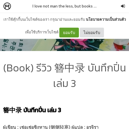
I love not man the less, but books more
–
รั่วชิงบ้านสก
เราใช้คุ๊กกี้บนเว็บไซต์ของเรา กรุณาอ่านและยอมรับ
นโยบายความเป็นส่วนตัว
เพื่อใช้บริการเว็บไซต์
ยอมรับ
ไม่ยอมรับ
(Book) รีวิว 簪中录 บันทึกปิ่น
เล่ม 3
簪中录 บันทึกปิ่น เล่ม 3
ผู้เขียน : เช่อเช่อชิงหาน (侧侧轻寒) ผู้แปล : อรจิรา