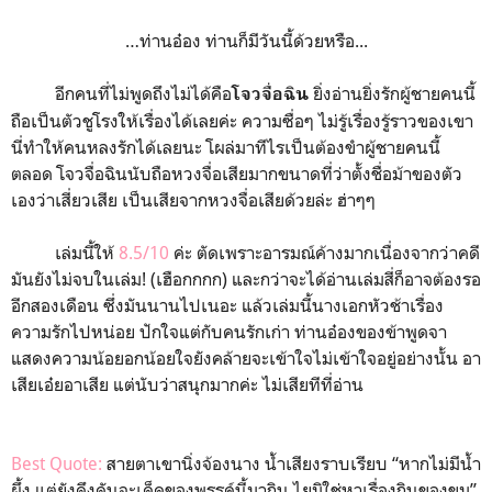
…ท่านอ๋อง ท่านก็มีวันนี้ด้วยหรือ...
อีกคนที่ไม่พูดถึงไม่ได้คือ
ยิ่งอ่านยิ่งรักผู้ชายคนนี้
โจวจื่อฉิน
ถือเป็นตัวชูโรงให้เรื่องได้เลยค่ะ ความซื่อๆ ไม่รู้เรื่องรู้ราวของเขา
นี่ทำให้คนหลงรักได้เลยนะ โผล่มาทีไรเป็นต้องขำผู้ชายคนนี้
ตลอด โจวจื่อฉินนับถือหวงจื่อเสียมากขนาดที่ว่าตั้งชื่อม้าของตัว
เองว่าเสี่ยวเสีย เป็นเสียจากหวงจื่อเสียด้วยล่ะ ฮ่าๆๆ
เล่มนี้ให้
8.5/10
ค่ะ ตัดเพราะอารมณ์ค้างมากเนื่องจากว่าคดี
มันยังไม่จบในเล่ม! (เฮือกกกก) และกว่าจะได้อ่านเล่มสี่ก็อาจต้องรอ
อีกสองเดือน ซึ่งมันนานไปเนอะ แล้วเล่มนี้นางเอกหัวช้าเรื่อง
ความรักไปหน่อย ปักใจแต่กับคนรักเก่า ท่านอ๋องของข้าพูดจา
แสดงความน้อยอกน้อยใจยังคล้ายจะเข้าใจไม่เข้าใจอยู่อย่างนั้น อา
เสียเอ๋ยอาเสีย แต่นับว่าสนุกมากค่ะ ไม่เสียทีที่อ่าน
Best Quote:
สายตาเขานิ่งจ้องนาง น้ำเสียงราบเรียบ “หากไม่มีน้ำ
ผึ้ง แต่ยังดึงดันจะเด็ดของพรรค์นี้มากิน ไยมิใช่หาเรื่องกินของขม”