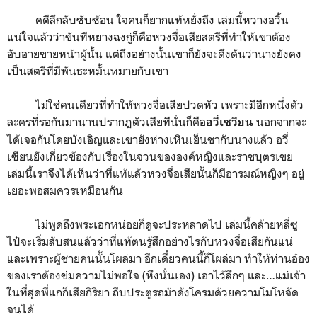
คดีลึกลับซับซ้อน ใจคนก็ยากแท้หยั่งถึง เล่มนี้หวางอวิ้น
แน่ใจแล้วว่าขันทีหยางฉงกู่ก็คือหวงจื่อเสียสตรีที่ทำให้เขาต้อง
อับอายขายหน้าผู้นั้น แต่ถึงอย่างนั้นเขาก็ยังจะดึงดันว่านางยังคง
เป็นสตรีที่มีพันธะหมั้นหมายกับเขา
ไม่ใช่คนเดียวที่ทำให้หวงจื่อเสียปวดหัว เพราะมีอีกหนึ่งตัว
ละครที่รอกันมานานปรากฎตัวเสียทีนั่นก็คือ
นอกจากจะ
อวี่เซวียน
ได้เจอกันโดยบังเอิญและเขายังห่างเหินเย็นชากับนางแล้ว อวี่
เซียนยังเกี่ยวข้องกับเรื่องในจวนขององค์หญิงและราชบุตรเขย
เล่มนี้เราจึงได้เห็นว่าที่แท้แล้วหวงจื่อเสียนั้นก็มีอารมณ์หญิงๆ อยู่
เยอะพอสมควรเหมือนกัน
ไม่พูดถึงพระเอกหน่อยก็ดูจะประหลาดไป เล่มนี้คล้ายหลี่ซู
ไป๋จะเริ่มสับสนแล้วว่าที่แท้ตนรู้สึกอย่างไรกับหวงจื่อเสียกันแน่
และเพราะผู้ชายคนนั้นโผล่มา อีกเดี๋ยวคนนี้ก็โผล่มา ทำให้ท่านอ๋อง
ของเราต้องข่มความไม่พอใจ (หึงนั่นเอง) เอาไว้ลึกๆ และ…แม่เจ้า
ในที่สุดพี่แกก็เสียกิริยา ถีบประตูรถม้าดังโครมด้วยความโมโหจัด
จนได้