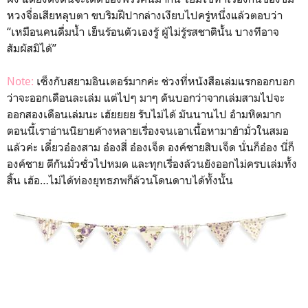
หวงจื่อเสียหลุบตา ขบริมฝีปากล่างเงียบไปครู่หนึ่งแล้วตอบว่า
“เหมือนคนดื่มน้ำ เย็นร้อนตัวเองรู้ ผู้ไม่รู้รสชาตินั้น บางทีอาจ
สัมผัสมิได้”
Note:
เซ็งกับสยามอินเตอร์มากค่ะ ช่วงที่หนังสือเล่มแรกออกบอก
ว่าจะออกเดือนละเล่ม แต่ไปๆ มาๆ ดันบอกว่าจากเล่มสามไปจะ
ออกสองเดือนเล่มนะ เฮ้ยยยย รับไม่ได้ มันนานไป อำมหิตมาก
ตอนนี้เราอ่านนิยายค้างหลายเรื่องจนเอาเนื้อหามายำมั่วในสมอ
แล้วค่ะ เดี๋ยวอ๋องสาม อ๋องสี่ อ๋องเจ็ด องค์ชายสิบเจ็ด นั่นก็อ๋อง นี่ก็
องค์ชาย ตีกันมั่วซั่วไปหมด และทุกเรื่องล้วนยังออกไม่ครบเล่มทั้ง
สิ้น เฮ้อ…ไม่ได้ท่องยุทธภพก็ล้วนโดนดาบได้ทั้งนั้น