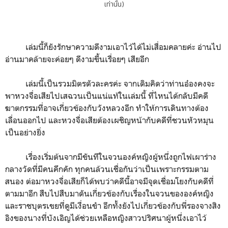
เท่านั้น)
เล่มนี้ก็ยังรักษาความดีงามเอาไว้ได้ไม่เสื่อมคลายค่ะ อ่านไป
อ่านมาคล้ายจะค่อยๆ ดีงามขึ้นเรื่อยๆ เสียอีก
เล่มนี้เป็นรวมมิตรตัวละครค่ะ จากเดิมคิดว่าท่านอ๋องคงจะ
พาหวงจื่อเสียไปเสฉวนเป็นแน่แท้ในเล่มนี้ ที่ไหนได้กลับมีคดี
ฆาตกรรมที่อาจเกี่ยวข้องกับวังหลวงอีก ทำให้การเดินทางต้อง
เลื่อนออกไป และหวงจื่อเสียต้องเผชิญหน้ากับคดีที่ชวนหัวหมุน
เป็นอย่างยิ่ง
เรื่องเริ่มต้นจากมีขันทีในจวนองค์หญิงผู้หนึ่งถูกไฟเผาร่าง
กลางวัดที่มีคนคึกคัก ทุกคนล้วนเชื่อกันว่าเป็นเพราะกรรมตาม
สนอง ต่อมาหวงจื่อเสียก็ได้พบว่าคดีนี้อาจมีจุดเชื่อมโยงกับคดีที่
ตามมาอีก สืบไปสืบมาดันเกี่ยวข้องกับเรื่องในจวนขององค์หญิง
และราชบุตรเขยที่ดูมีเงื่อนขำ อีกทั้งยังไปเกี่ยวข้องกับพี่รองจางสิง
อิงของนางที่บังเอิญได้ช่วยเหลือหญิงสาวปริศนาผู้หนึ่งเอาไว้