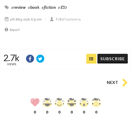
#review
#book
#fiction
#รีวิว
4th May 2018, 6:31 am
รั่วชิงบ้านสกุลหาน
Report
2.7k
SUBSCRIBE
VIEWS
NEXT
0
0
0
0
0
0