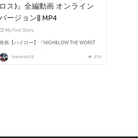
ロス)』全編動画 オンライン
バージョン|| MP4
My First Story
映画【ハイロー】『HiGH&LOW THE WORST
X(クロス)』全編動画 オンライン バージョ
270
lowworst2
ン|| mp4 ハイアン ドロー 映画 2022 劇場版,
映画『HiGH&LOW THE WORST X(クロス)』 ブ
ルーレイ 1080p,映画「ハイロー 映画 2022」
rar,映画「ハイアンドローザワースト 2022」
無料視聴,HiGH&LOW THE WORST X || mp4
『HiGH＆LOW THE WORST X（ハイロー ザワ
ースト）』2022年9月9日公開 #HiGH_LOW #
ハイロー ?無発声応援上映?開催決定‼ みんな
でアツく盛り上が...