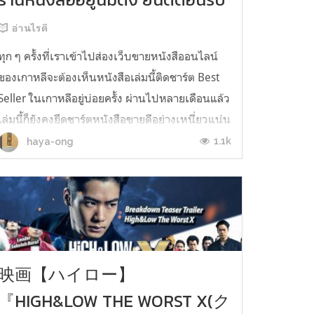
อ่านไรดี
ทุก ๆ ครั้งที่เราเข้าไปส่องเว็บขายหนังสืออนไลน์
ของเกาหลีจะต้องเห็นหนังสือเล่มนี้ติดชาร์ต Best
Seller ในเกาหลีอยู่บ่อยครั้ง ผ่านไปหลายเดือนแล้ว
เล่มนี้ก็ยังคงยึดชาร์ตหนังสือขายดีอย่างเหนี่ยวแน่น
ทั้งยังการันตีความนิยมจากนักอ่านฝั่งเกาหลีด้วย
1.1k
haya-ong
ยอดขายหนังสือทั้งฉบับ E-Book และฉบับเล่มรวม
กันกว่า 150,000 เ...
映画【ハイロー】
『HIGH&LOW THE WORST X(ク