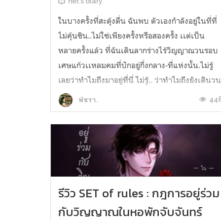
her.’s diary
ในบางครั้งที่สะดุ้งตื่น ฉันพบ ตัวเองกำลังอยู่ในที่ที่
ไม่คุ้นชิน..ไม่ใช่เพียงครั้งหรือสองครั้ง เเต่เป็น
หลายครั้งแล้ว ที่ฉันเดินลากร่างไร้วิญญาณวนรอบ
เศษแก้วเเหลมคมที่ปักอยู่กึ่งกลาง-ที่แห่งนั้น.ไม่รู้
เลยว่าทำไมถึงมาอยู่ที่นี่ ไม่รู้.. ว่าทำไมถึงยังเดินว
เศษซาก ‘สิ่งนี้’ไม่จบสิ้น.เท้าเปลือยเปล่า ใบหน้...
44
พัชรา.
รีวิว SET of rules : กฎการอยู่ร่วม
กับวิญญาณในหอพักจับจันทร์