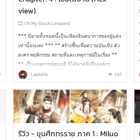
view)
ง
Oh My Black Leopard
*** นิยายทั้งหมดนี้เป็นเพียงจินตนาการของผู้แต่ง
เท่านั้นนะคะ *** ** สร้างขึ้นเพื่อความบันเทิง ตัว
ละคร พฤติกรรม สถานที่และเหตุการณ์ในเรื่อง **
** เป็นเหตุการณ์สมมติ มิได้พาดพิงถึงองค์กร
วิชาชีพ หรือกลุ่มบุคคลใดๆ ** "ฉัน...เป็นโอชิของ
6
257
Lapietà
คุณ!!!!!" เธอ บอกผมแบบนั้น.....
รีวิว - ขุนศึกทรราช ภาค 1 : Miluo