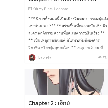
Oh My Black Leopard
*** นิยายทั้งหมดนี้เป็นเพียงจินตนาการของผู้แต่
เท่านั้นนะคะ *** ** สร้างขึ้นเพื่อความบันเทิง ตัว
ละคร พฤติกรรม สถานที่และเหตุการณ์ในเรื่อง **
** เป็นเหตุการณ์สมมติ มิได้พาดพิงถึงองค์กร
วิชาชีพ หรือกลุ่มบุคคลใดๆ ** เหตุการณ์ก่อน ที่
เลโอจะไปบ้านเฮ็กซ์ ณ บริษั...
23
Lapietà
Chapter.2 : เฮ็กซ์