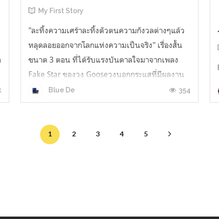
My First Story
"ละทิ้งความเศร้าละทิ้งตัวตนความกังวลต่างๆแล้ว
หลุดลอยออกจากโลกแห่งความเป็นจริง" เรื่องสั้น
ก
ขนาด 3 ตอน ที่ได้รับแรงบันดาลใจมาจากเพลง
Fake Star ของวง Gooseวงนอกกระแสที่มีผลงาน
ผ่านหูกันมาบ้างแล้วอย่างเพลง สิ่งดีดี โดยจุดเริ่ม
k
354
Blue De
ต้นของเรื่องสั้นเรื่องนี้ มีที่มาที่ไปมาจากการตามหา
เนื้อเพลงที่เป็นภาษาอังกฤษ ซ...
1
2
3
4
5