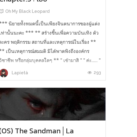
Oh My Black Leopard
*** นิยายทั้งหมดนี้เป็นเพียงจินตนาการของผู้แต่ง
เท่านั้นนะคะ *** ** สร้างขึ้นเพื่อความบันเทิง ตัว
ละคร พฤติกรรม สถานที่และเหตุการณ์ในเรื่อง **
** เป็นเหตุการณ์สมมติ มิได้พาดพิงถึงองค์กร
วิชาชีพ หรือกลุ่มบุคคลใดๆ ** " เข้ามาสิ " " ค่ะ..... "
U///U ฉันเดิน...
293
Lapietà
(OS) The Sandman│La