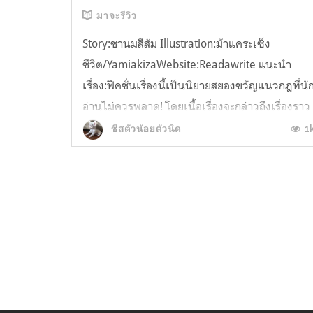
มาจะรีวิว
Story:ชานมสีส้ม Illustration:ม้าแคระเซ็ง
ชีวิต/YamiakizaWebsite:Readawrite แนะนำ
เรื่อง:ฟิคชั่นเรื่องนี้เป็นนิยายสยองขวัญแนวกฎที่นั
อ่านไม่ควรพลาด! โดยเนื้อเรื่องจะกล่าวถึงเรื่องราว
สุดพิศวงอลวนของ 'หอพักจับจันทร์' ซึ่งมีคุณนาย
1
ชีสตัวน้อยตัวนิด
จับจันทร์เป็นเจ้าของ มองเผินๆหอนี้ก็ไม่ต่างอะไร
กับหอพักทั่วไป สภาพดูดีตกแ...