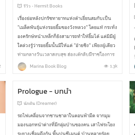
รีวิว - Hermit Books
ง
เรื่องย่อหลังปกรัชทายาทแห่งต้าเยี่ยนสมกับเป็น
"เมล็ดพันธุ์แห่งรอยยิ้มของวังหลวง" โดยแท้ กระทั่ง
องครักษ์หน้าเหล็กก็ยังสามารถทำให้ยิ้มได้ แต่มิมีผู้
ใดล่วงรู้ว่ารอยยิ้มนั้นมีให้แด่ "อ้ายชิง" เพียงผู้เดียว
ท่ามกลางวันเวลาสงบสุข ฮ่องเต้กลับมีราชโองการ
สละราชบัลลังก์ อ้ายชิงที่อยู่ในห้วงตกตะลึงถูกผลัก
2
1.3k
Marina Book Blog
ให้ป...
Prologue - บทนำ
นักฝัน (Dreamer)
รถไฟเคลื่อนจากชานชาลาในตอนฟ้ามืด จากมุม
มองนอกหน้าต่างที่มีกลุ่มบ้านของคน เสาไฟระโยง
ระยางเชื่อมถึงกัน พื้นปูนซีเมนต์ บ้านหลายร้อย