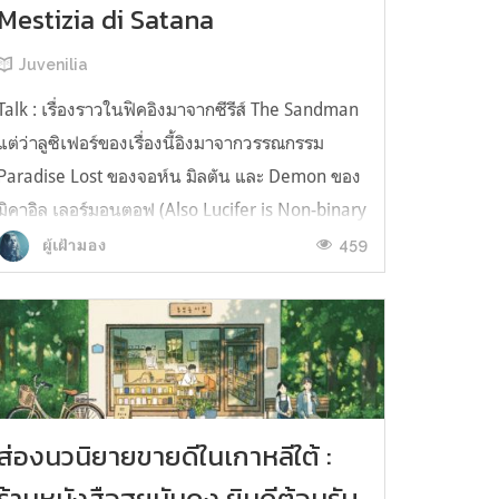
Mestizia di Satana
Juvenilia
Talk : เรื่องราวในฟิคอิงมาจากซีรีส์ The Sandman
แต่ว่าลูซิเฟอร์ของเรื่องนี้อิงมาจากวรรณกรรม
Paradise Lost ของจอห์น มิลตัน และ Demon ของ
มิคาอิล เลอร์มอนตอฟ (Also Lucifer is Non-binary
in this story) ____________________ E solo allora
459
ผู้เฝ้ามอง
Il Demone capì l'angoscia dell'amore e
l'emozione. ปลาย...
ส่องนวนิยายขายดีในเกาหลีใต้ :
ร้านหนังสือฮยูนัมดง ยินดีต้อนรับ