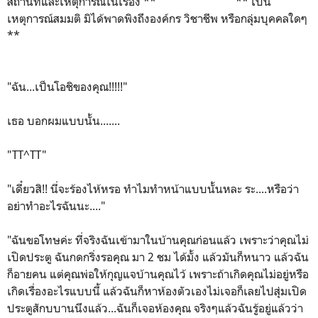
สถานที่และเหตุการณ์ในเรื่อง ** ** เป็น
เหตุการณ์สมมติ มิได้พาดพิงถึงองค์กร วิชาชีพ หรือกลุ่มบุคคลใดๆ
**
"ฉัน...เป็นโอชิของคุณ!!!!!"
เธอ บอกผมแบบนั้น.......
"TT^TT"
"เดี๋ยวสิ!! นี่จะร้องไห้หรอ ทำไมทำหน้าแบบนั้นหละ ระ....หรือว่า
อย่าทำอะไรฉันนะ...."
"ฉันขอโทษค่ะ ที่จริงฉันเข้ามาในบ้านคุณก่อนแล้ว เพราะว่าคุณไม่
เปิดประตู ฉันกดกริ่งรอคุณ มา 2 ชม ได้มั้ง แล้วมันก็หนาว แล้วฉัน
ก็อายคน แต่คุณพ่อให้กุญแจบ้านคุณไว้ เพราะถ้าเกิดคุณไม่อยู่หรือ
เกิดเรื่องอะไรแบบนี้ แล้วฉันก็หาห้องตัวเองไม่เจอก็เลยไปสุ่มเปิด
ประตูสักบบานนึงแล้ว...ฉันก็เจอห้องคุณ จริงๆแล้วฉันรู้อยู่แล้วว่า