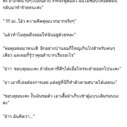
ค่ะ ถ้าเกิดนานๆไปมันลำบากที่จะพูดแล้ว ฉันไม่ชอบให้อดีตมัน
กลับมาทำร้ายหนะค่ะ"
" !!!! อะ..โอ้ว ความคิดคุณบวกมากจริงๆ"
"แล้วทำไมคุณถึงยอมให้ฉันอยู่ด้วยหละ"
"พ่อคุณขอมาหนะสิ อีกอย่างบ้านผมก็ใหญ่เกินไปสำหรับคนๆ
เดียว และผมก็รุ้ว่าคุณลำบากเรื่องอะไร"
"อ่าา ขอบคุณนะคะ ถ้าฉันหาที่ดีๆได้เมื่อไหร่จะย้ายออกไปนะคะ"
"อา เอาที่เธอต้องการเลย แต่อยู่ที่นี่ก็ทำตัวตามสบายได้เลยนะ"
"ขอบคุณนะคะ งั้นฉันขอตัว เอาเสื้อผ้าเก็บเข้าตู้แบบเดิมก่อนนะ
คะ"
"อ้าว ฉันคิดว่า..."