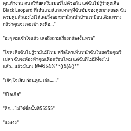
คุณทำงาน ดนตรีกัยสตรีมเมอร์ไปด้วยกัน แต่ฉันไม่รู้ว่าคุณคือ
Black Leopard ที่เล่นเกมส์เก่งเทพๆที่ฉันซับช่องคุณมาตลอด ฉัน
ควบคุมตัวเองไม่ได้เลยวิ่งออกมานั่งหน้าบ้านเหมือนเดิมเพราะ
กลัว่าคุณจะเจอเข้า คะคือ..."
"อะๆ ผมเข้าใจแล้ว เลยถึงถามเรื่องกล้องงั้นหรอ"
"ใช่ค่ะคือฉันไม่รู้ว่ามันมีไหม หรือใครเห็นหน้าฉันในสตรีมคุณรึ
เปล่า ฉันจะต้องทำคุณเดือดร้อนไหม แต่ฉันก็ไม่มีที่จะไป
แล้ว...แล้วมันกะ !@#$$&%**((&(&()*"
"เฮ้ๆ ใจเย็น ก่อนคุณ เอ่อ......"
"ลิโอเลีย"
"คิก... ไม่ใช่ชื่อนั้นสิ55555"
"แงงงง"