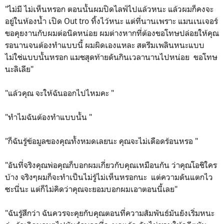
"ไม่มี ไม่เห็นหรอก ตอนนั้นผมปิดไลฟ์ไปแล้วหนะ แล้วผมก็คงจะ
อยู่ในห้องน้ำ เปิด Out tro ทิ้งไว้หนะ แต่ที่นานเพราะ แมนเนเจอร์
ขอคุยงานกับผมต่อนิดหน่อย ผมต่างหากที่ต้องขอโทษปล่อยให้คุณ
รอนานจนต้องทำแบบนี้ ผมผิดเองแหละ สตรีมเพลินหนะแบบ
ไม่ใช่แบบนั้นหรอก แมชสุดท้ายดันกินเวลานานไปหน่อย ขอโทษ
นะลิเลีย"
"แล้วคุณ จะให้ฉันออกไปไหมคะ "
"ทำไมฉันต้องทำแบบนั้น "
"ก็ฉันรู้ข้อมูลของคุณทั้งหมดเลยนะ คุณจะไม่เดือดร้อนหรอ "
"อันที่จริงคุณพ่อคุณก็บอกผมเกี่ยวกับคุณเหมือนกัน ว่าคุณโอชิใคร
บ้าง จริงๆผมก็จะทำเป็นไม่รู้ไม่เห็นหรอกนะ แต่ความดันแตกไว
ซะนี่นะ แต่ก็ไม่คิดว่าคุณจะยอมบอกผมเอาตอนนี้เลย"
"ฉันรู้สึกว่า ฉันควรจะคุยกับคุณตอนที่ความสัมพันธ์มันยังเริ่มหนะ