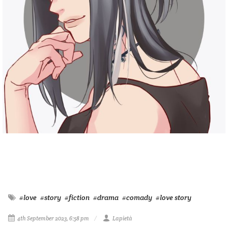
#love
#story
#fiction
#drama
#comady
#love story
4th September 2023, 6:58 pm
Lapietà