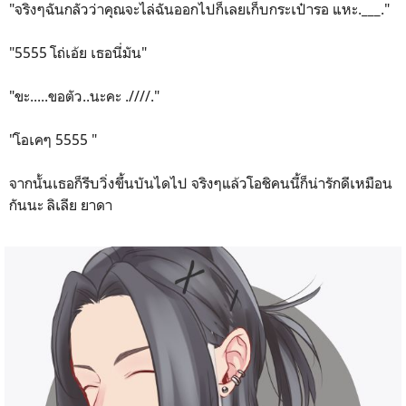
"จริงๆฉันกลัวว่าคุณจะไล่ฉันออกไปก็เลยเก็บกระเป๋ารอ แหะ.___."
"5555 โถ่เอ้ย เธอนี่มัน"
"ขะ.....ขอตัว..นะคะ .////."
"โอเคๆ 5555 "
จากนั้นเธอก็รีบวิ่งขึ้นบันไดไป จริงๆแล้วโอชิคนนี้ก็น่ารักดีเหมือน
กันนะ ลิเลีย ยาดา