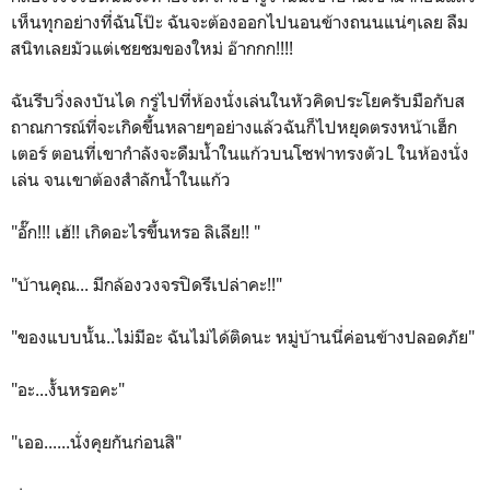
เห็นทุกอย่างที่ฉันโป๊ะ ฉันจะต้องออกไปนอนข้างถนนแน่ๆเลย ลืม
สนิทเลยมัวแต่เชยชมของใหม่ อ๊ากกก!!!!
ฉันรีบวิ่งลงบันได กรู่ไปที่ห้องนั่งเล่นในหัวคิดประโยครับมือกับส
ถาณการณ์ที่จะเกิดขึ้นหลายๆอย่างแล้วฉันก็ไปหยุดตรงหน้าเฮ็ก
เตอร์ ตอนที่เขากำลังจะดืมน้ำในแก้วบนโซฟาทรงตัวL ในห้องนั่ง
เล่น จนเขาต้องสำลักน้ำในแก้ว
"อั๊ก!!! เฮ้!! เกิดอะไรขึ้นหรอ ลิเลีย!! "
"บ้านคุณ... มีกล้องวงจรปิดรึเปล่าคะ!!"
"ของแบบนั้น..ไม่มีอะ ฉันไม่ได้ติดนะ หมู่บ้านนี่ค่อนข้างปลอดภัย"
"อะ...งั้นหรอคะ"
"เออ......นั่งคุยกันก่อนสิ"