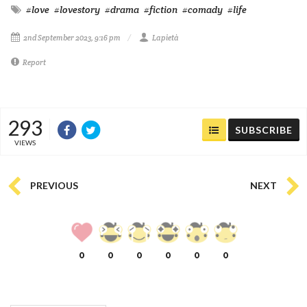
#love
#lovestory
#drama
#fiction
#comady
#life
2nd September 2023, 9:16 pm
Lapietà
Report
293
SUBSCRIBE
VIEWS
PREVIOUS
NEXT
0
0
0
0
0
0