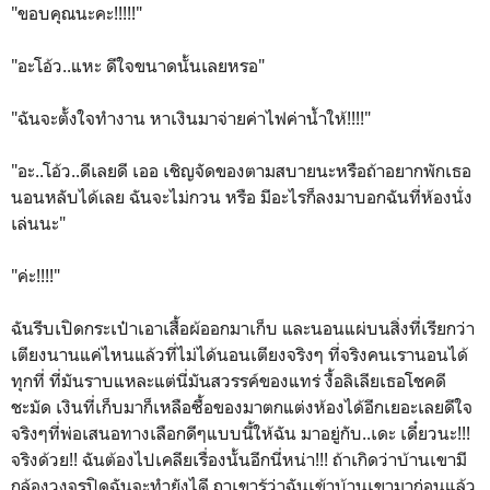
"ขอบคุณนะคะ!!!!!"
"อะโอ้ว..แหะ ดีใจขนาดนั้นเลยหรอ"
"ฉันจะตั้งใจทำงาน หาเงินมาจ่ายค่าไฟค่าน้ำให้!!!!"
"อะ..โอ้ว..ดีเลยดี เออ เชิญจัดของตามสบายนะหรือถ้าอยากพักเธอ
นอนหลับได้เลย ฉันจะไม่กวน หรือ มีอะไรก็ลงมาบอกฉันที่ห้องนั่ง
เล่นนะ"
"ค่ะ!!!!"
ฉันรีบเปิดกระเป๋าเอาเสื้อผ้ออกมาเก็บ และนอนแผ่บนสิ่งที่เรียกว่า
เตียงนานแค่ไหนแล้วที่ไม่ได้นอนเตียงจริงๆ ที่จริงคนเรานอนได้
ทุกที่ ที่มันราบแหละแต่นี่มันสวรรค์ของแทร่ งื้อลิเลียเธอโชคดี
ชะมัด เงินที่เก็บมาก็เหลือซื้อของมาตกแต่งห้องได้อีกเยอะเลยดีใจ
จริงๆที่พ่อเสนอทางเลือกดีๆแบบนี้ให้ฉัน มาอยู่กับ..เดะ เดี๋ยวนะ!!!
จริงด้วย!! ฉันต้องไปเคลียเรื่องนั้นอีกนี่หน่า!!! ถ้าเกิดว่าบ้านเขามี
กล้องวงจรปิดฉันจะทำยังไดี ถาเขารู้ว่าฉันเข้าบ้านเขามาก่อนแล้ว