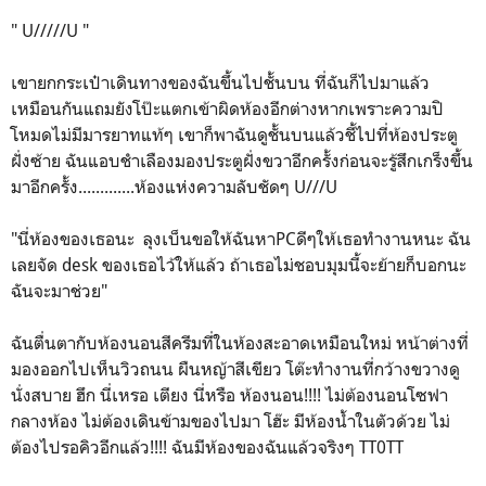
" U/////U "
เขายกกระเป๋าเดินทางของฉันขึ้นไปชั้นบน ที่ฉันก็ไปมาแล้ว
เหมือนกันแถมยังโป๊ะแตกเข้าผิดห้องอีกต่างหากเพราะความปิ
โหมดไม่มีมารยาทแท้ๆ เขาก็พาฉันดูชั้นบนแล้วชี้ไปที่ห้องประตู
ฝั่งซ้าย ฉันแอบชำเลืองมองประตูฝั่งขวาอีกครั้งก่อนจะรู้สึกเกร็งขึ้น
มาอีกครั้ง.............ห้องแห่งความลับชัดๆ U///U
"นี่ห้องของเธอนะ ลุงเบ็นขอให้ฉันหาPCดีๆให้เธอทำงานหนะ ฉัน
เลยจัด desk ของเธอไว้ให้แล้ว ถ้าเธอไม่ชอบมุมนี้จะย้ายก็บอกนะ
ฉันจะมาช่วย"
ฉันตื่นตากับห้องนอนสีครีมที่ในห้องสะอาดเหมือนใหม่ หน้าต่างที่
มองออกไปเห็นวิวถนน ผืนหญ้าสีเขียว โต๊ะทำงานที่กว้างขวางดู
นั่งสบาย ฮึก นี่เหรอ เตียง นี่หรือ ห้องนอน!!!! ไม่ต้องนอนโซฟา
กลางห้อง ไม่ต้องเดินข้ามของไปมา โฮ๊ะ มีห้องน้ำในตัวด้วย ไม่
ต้องไปรอคิวอีกแล้ว!!!! ฉันมีห้องของฉันแล้วจริงๆ TT0TT