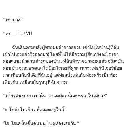
" เข้ามาสิ "
" ค่ะ..... " U///U
ฉันเดินตามหลังผู้ชายผมดำยาวสลวย เข้าไปในบ้าน(ที่ฉัน
เข้าไปเองแล้ววิ่งออกมา) โดยที่ไม่ได้มีความรู้สึกเกร็งอะไร เขา
ค่อยๆแนะนำส่วนต่างๆของบ้าน ที่ฉันสำรวจมาหมดแล้ว จริงๆมัน
ค่อนข้างจะสะอาดและไม่มีอะไรเลยที่ดูรก เพราะเฟอร์นิเจอร์น้อย
มากเทียบกับที่เดิมที่ฉันอยู่ แต่ห้องนั่งเล่นกับห้องครัวเป็นห้อง
เดียวกัน เหมือนกับรูหนูที่ฉันจากมา
" เดี๋ยวฉันยกกระเป๋าให้ ว่าแต่มีแค่นี้เลยหรอ .ใบเดียว?"
"อาใช่ค่ะ ใบเดียว ทั้งหมดอยู่ในนี้"
"โอ้..โอเค งั้นขึ้นชั้นบน ไปดูห้องเธอกัน "