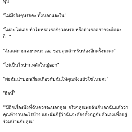
ฟุบ
"ไม่มีจริงๆหรอคะ ทั้งนอกและใน"
"ไม่อะ ไม่เลย ทำไมหรอเธอกังวลหรอ หรือถ้าเธออยากจะติดละ
ก็..."
"ฉันแค่ถามเฉยๆหนะ เออ ขอบคุณสำหรับห้องอีกครั้งนะคะ"
"ไม่เป็นไรบ้านหลังใหญ่ออก"
"พ่อฉันน่าบอกเรื่องเกี่ยวกับฉันให้คุณฟังแล้วใช่ไหมคะ"
"ฮือหึ๊"
"'มีอีกเรื่องนึงที่ฉันควรจะบอกคุณ จริงๆคุณพ่อฉันก็บอกฉันแล้วว่า
คุณทำงานอะไรบ้าง และฉันก็รู้ว่าฉันจะต้องตั้งกฏกับตัวเองเพื่ออยู่
ร่วมบ้านกับคุณ"