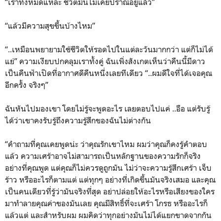
“เราทั้งหมดแหละ ชีวิตมันไม่เคยปราณีอยู่แล้ว”
“แล้วมีความสุขขึ้นบ้างไหม”
“..เหมือนพยายามใช้ชีวิตให้รอดไปในแต่ละวันมากกว่า แต่ก็ไม่ได้
แย่” ความเงียบปกคลุมเราทั้งคู่ ฉันเพิ่งสังเกตเห็นว่าคืนนี้มีดาว
เป็นคืนฟ้าเปิดที่อากาศดีคืนหนึ่งเลยทีเดียว “..ผมดีใจที่ได้เจอคุณ
อีกครั้ง จริงๆ”
ฉันหันไปมองเขา โดยไม่รู้จะพูดอะไร เลยตอบไปแค่ ..อือ แต่รับรู้
ได้ว่าเขาคงรับรู้ถึงความรู้สึกของฉันไม่ต่างกัน
“คำถามที่คุณเคยพูดน่ะ ว่าคุณรักเขาไหม ผมว่าคุณก็คงรู้คำตอบ
แล้ว ความเศร้าอาจไม่สามารถเป็นหลักฐานของความรักก็จริง
อย่างที่คุณพูด แต่คุณก็ไม่ควรดูถูกมัน ไม่ว่าจะความรู้สึกเศร้า เจ็บ
ร้าว หรืออะไรก็ตามแต่ แต่ทุกๆ อย่างที่เกิดขึ้นมันจริงเสมอ และคุณ
เป็นคนเดียวที่รู้ว่ามันจริงที่สุด อย่าปล่อยให้อะไรหรือเสียงของใคร
มาทำลายคุณค่าของมันเลย คุณมีสิทธิ์ที่จะเศร้า โกรธ หรืออะไรก็
แล้วแต่ และสำหรับผม ผมคิดว่าทุกอย่างมันไม่ได้แยกขาดจากกัน