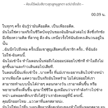
- ห้องไร้ผนังสีขาวสุดลูกหูลูกตา แต่น่าอึดอัด -
00.09 น.
ในทุกๆ ครั้ง ฉันรู้ว่ามันคืออดีต. เป็นเพียงอดีต.
มันไม่ใช่ความจริงในชีวิตปัจจุบันของฉันอีกแล้วต่อไป สิ่งซึ่งกักขัง
มีเพียงความคิด ที่ลากถู ดึง-ดัน เหนี่ยวรั้งให้ฉันยังคงเดินวนอยู่ใน
นั้น
..ฉันนึกไปถึงพ่อ ครั้งเมื่อเขาสูญเสียคนที่เขารัก ครั้ง.. ที่ฉันยัง
ไม่ใช่-ฉันคนนี้.
ฉันไม่เข้าใจ ทำไมตอนนั้นพ่อถึงไม่ยอมปล่อยไปซักที ทำไมถึงไม่
ลุกขึ้นมาและก้าวเดินต่อไปเสียที.
ในตอนนี้ฉันเพิ่งเข้าใจ ..บางครั้้ง ที่แม้เราจะอยากเดินไปข้างหน้า
มากเพียงใด แต่ความเป็นจริงอันโหดร้าย ไม่ได้ปล่อยให้เรา
สามารถทำแบบนั้นได้ง่ายๆ ตอนกลางวัน เราอาจตื่นขึ้น หรือ
พยายามที่จะตื่นขึ้น ลุกมาใช้ชีวิต ดูเหมือนว่าเรากำลังก้าวไปข้าง
หน้า แต่พอตกดึกเราถึงได้รู้ว่าเรายังคงอยู่ที่นี่ ตรงนี้.
คุณนึกออกไหม ..แววตาที่แตกสลายน่ะ.
มันไม่ใช่อะไรอื่น นอกเสียจากสิ่งสะท้อนของหัวใจที่แหลกสลาย จน