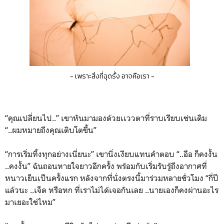
- เพราะสิ่งที่ฉุดรั้ง อาจคือเรา -
“คุณเปลี่ยนไป..” เขาหันมามองด้วยเเววตาที่ราบเรียบเช่นเดิม
“..ผมหมายถึงคุณเติบโตขึ้น”
“การเริ่มทิ้งทุกอย่างเนี่ยนะ” เขานิ่งเงียบแทนคำตอบ “..อือ ก็คงงั้น
..คงงั้น” ฉันถอนหายใจยาวอีกครั้ง พร้อมกับเริ่มรับรู้ถึงอากาศที่
หนาวเย็นเป็นครั้งแรก หลังจากที่นั่งตรงนี้มาร่วมหลายชั่วโมง “กี่ปี
แล้วนะ ..เจ็ด หรือหก ที่เราไม่ได้เจอกันเลย ..นายเองก็คงผ่านอะไร
มาเยอะใช่ไหม”