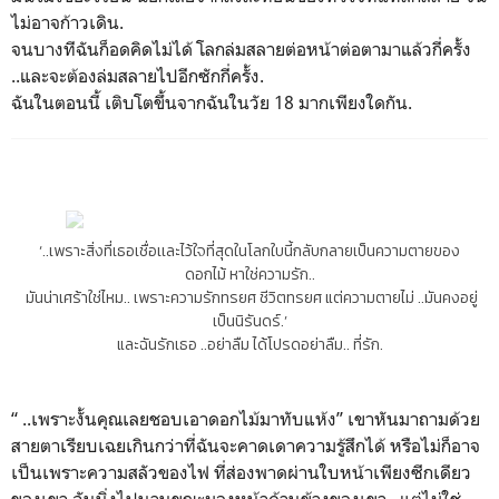
ไม่อาจก้าวเดิน.
จนบางทีฉันก็อดคิดไม่ได้ โลกล่มสลายต่อหน้าต่อตามาแล้วกี่ครั้ง
..และจะต้องล่มสลายไปอีกซักกี่ครั้ง.
ฉันในตอนนี้ เติบโตขึ้นจากฉันในวัย 18 มากเพียงใดกัน.
‘..เพราะสิ่งที่เธอเชื่อเเละไว้ใจที่สุดในโลกใบนี้กลับกลายเป็นความตายของ
ดอกไม้
หาใช่ความรัก..
มันน่าเศร้าใช่ไหม..
เพราะความรักทรยศ
ชีวิตทรยศ
แต่ความตายไม่
..
มันคงอยู่
เป็นนิรันดร์.’
และฉันรักเธอ
..
อย่าลืม
ได้โปรดอย่าลืม
..
ที่รัก.
“ ..เพราะงั้นคุณเลยชอบเอาดอกไม้มาทับแห้ง” เขาหันมาถามด้วย
สายตาเรียบเฉยเกินกว่าที่ฉันจะคาดเดาความรู้สึกได้ หรือไม่ก็อาจ
เป็นเพราะความสลัวของไฟ ที่ส่องพาดผ่านใบหน้าเพียงซีกเดียว