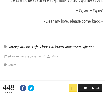
แต่ไม่จำเป็นต้องรีบเร่ง ค่อยๆ.. ค่อยๆ กลับมา, สู่บ้านของเรา.
‘ขวัญเอย ขวัญมา’
- Dear my love, please come back. -
#story
#บันทึก
#life
#ไดอารี่
#เรื่องสั้น
#minimore
#fiction
5th November 2022, 8:04 pm
พัชรา.
Report
448
SUBSCRIBE
VIEWS