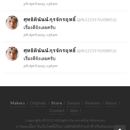
5th April 2023, 1:38 pm
ศุทธิตินันน์ กุรจักรฤทธิ์
(@fb1215976308852)
เรื่องดีจังเลยครับ
5th April 2023, 1:38 pm
ศุทธิตินันน์ กุรจักรฤทธิ์
(@fb1215976308852)
เรื่องดีจังเลยครับ
5th April 2023, 1:38 pm
Makers
/
Originals
/
Store
/
Sample
/
Redeem
/
About
/
Contact
/
Jobs
/
Copyrights © 2015 All Rights Reserved by Minimore
ภาพและเนื้อหาในเว็บไซต์นี้เป็นงานมีลิขสิทธิ์ ห้ามทำซ้ำหรือดัดแปลง