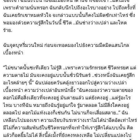
ของเขา ฉันนิ่งไปนานขณะมองหน้าด้านข้างของเขา ..แต่ไม่ใช่
เพราะคำถามนั่นหรอก ฉันกลับนึกไปถึงอะไรบางอย่าง ไปถึงครั้งที่
ฉันเคยรักเขาหมดหัวใจ จะกล่าวแบบนั้นก็คงไม่ผิดซักเท่าไหร่ ซึ่ง
พอมองด้วยความรู้สึกในวันนี้ ชีวิต ..มันช่างว่างเปล่า และโหด
ร้าย.
ฉันจุดบุหรี่มวนใหม่ ก่อนจะทอดมองไปยังความมืดมิดแสนไกล
เบื้องหน้า
“ไม่ขนาดนั้นซะทีเดียว ไม่รู้สิ ..เพราะความรักทรยศ ชีวิตทรยศ แต่
ความตายไม่ มันจะคงอยู่แบบนั้นชั่วนิรันดร์ ..ช่วงหนึ่งฉันเคยรู้สึก
อะไรคล้ายๆ นี้” ฉันปล่อยควันคลุ้งยาวออกไปสู่ความว่างเปล่า
เบื้องหน้า ความว่างเปล่าอันหนักอึ้ง “ฉันคงมองว่าความตายของ
ดอกไม้คือสิ่งเดียวที่จะคงอยู่ มันตายแล้ว แต่ยังคงอยู่ ..แต่รู้อะไร
ไหม บางทีฉัน หมายถึงฉันรู้อยู่แก่ใจ รู้มาตลอด ไม่มีสิ่งใดคงอยู่
ตลอดไป ดอกไม้แห้งเองก็เช่นกัน ไม่นานก็จะเสื่อมสลาย..” ฉัน
เหลือบไปมองเขา ความเงียบงันระหว่างเราไม่ได้น่าอึดอัดเท่าไหร่
มีไม่กี่ความสัมพันธ์ในชีวิตหรอกที่จะทำให้เรารู้สึกได้แบบนั้น คิด
แล้วก็อดยิ้มไม่ได้ สิ่งนี้ล่ะมั้งที่ยังคงหลงเหลือ ไม่เปลี่ยนแปลงไป