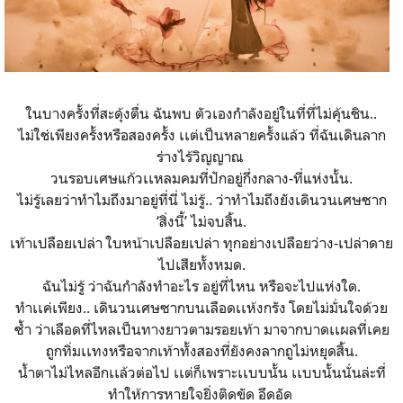
ในบางครั้งที่สะดุ้งตื่น ฉันพบ ตัวเองกำลังอยู่ในที่ที่ไม่คุ้นชิน..
ไม่ใช่เพียงครั้งหรือสองครั้ง เเต่เป็นหลายครั้งแล้ว ที่ฉันเดินลาก
ร่างไร้วิญญาณ
วนรอบเศษแก้วเเหลมคมที่ปักอยู่กึ่งกลาง-ที่แห่งนั้น.
ไม่รู้เลยว่าทำไมถึงมาอยู่ที่นี่ ไม่รู้.. ว่าทำไมถึงยังเดินวนเศษซา
ก
‘สิ่งนี้’
ไม่
จบสิ้น.
เท้าเปลือยเปล่า ใบหน้าเปลือยเปล่า ทุกอย่างเปลือยว่าง-เปล่าดาย
ไปเสียทั้งหมด.
ฉันไม่รู้ ว่าฉันกำลังทำอะไร อยู่ที่ไหน หรือจะไปแห่งใด.
ทำเเค่เพียง.. เดินวนเศษซากบนเลือดเเห้งกรัง โดยไม่มั่นใจด้วย
ซ้ำ ว่าเลือดที่ไหลเป็นทางยาวตามรอยเท้า มาจากบาดเเผลที่เคย
ถูกทิ่มเเทงหรือจากเท้าทั้งสองที่ยังคงลากถูไม่หยุดสิ้น.
น้ำตาไม่ไหลอีกเเล้วต่อไป เเต่ก็เพราะเเบบนั้น เเบบนั้นนั่นล่ะที่
ทำให้การหายใจยิ่งติดขัด อึดอัด