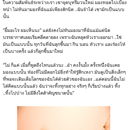
ในความสัมพันธ์ระหว่างเรา เขาจุดบุหรี่มวนใหม่ มองทอดไปเบื้อง
หน้า ไม่หันมามองที่ฉันแม้เพียงสักนิด ..ฉันจำได้ เขามักเป็นแบบ
นั้น
“ยิ้มอะไร ผมเห็นนะ” แต่ยังคงไม่หันมองมาที่ฉันแม้แต่นิด
บรรยากาศเลยเริ่มคลี่คลายลง เพราะฉันหลุดหัวเราะออกมา ..ใช่
มันเป็นแบบนั้น ทุกวันที่ฉันลุกขึ้นมา กิน นอน หัวเราะ และร้องไห้
เป็นบางครั้ง แล้วก็ลุกขึ้นมาใหม่
“ไม่ ก็แค่ เมื่อกี้พูดถึงไหนแล้วนะ ..อ๋า คงงั้นมั้ง ครั้งหนึี่งฉันเคย
มองแบบนั้น ห้องที่ไม่มีดอกไม้ยิ่งทำให้รู้สึกเหงา มันดูเป็นสิ่งเล็กๆ
ที่พอจะเติมเต็มโลกของฉันได้ด้วยตัวของฉันเอง ..แต่ตอนนี้ฉันไม่
ได้คิดแบบนั้นแล้ว ฉันว่าจะทิ้งทุกอย่าง จริงๆ ก็เริ่มบ้างแล้ว ทิ้ง
..ทิ้งไปบ้าง ไม่มีสิ่งใดสำคัญขนาดนั้น”