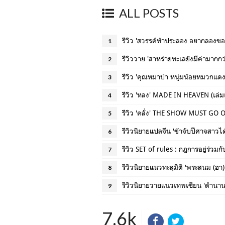
ALL POSTS
รีวิว 'สวรรค์ท้าประลอง อยากลองของ
1
รีวิววาย 'สาหร่ายทะเลยังมีค่ามากกว่
2
รีวิว 'คุณหมาป่า หนุ่มน้อยหมวกแด
3
รีวิว 'หลง' MADE IN HEAVEN (เล่ม
4
รีวิว 'คลั่ง' THE SHOW MUST GO O
5
รีวิวนิยายแปลจีน 'ข้าจับปีศาจสาวได้
6
รีวิว SET of rules : กฎการอยู่ร่ว
7
รีวิวนิยายแนวทะลุมิติ 'พระสนม (ฮา)
8
รีวิวนิยายวายแนวเทพเซียน 'ตำนานร
9
7.6k