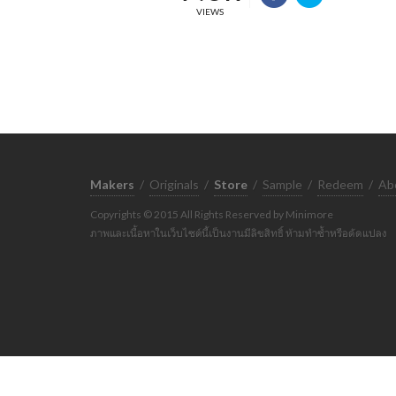
VIEWS
Makers
/
Originals
/
Store
/
Sample
/
Redeem
/
Ab
Copyrights © 2015 All Rights Reserved by Minimore
ภาพและเนื้อหาในเว็บไซต์นี้เป็นงานมีลิขสิทธิ์ ห้ามทำซ้ำหรือดัดแปลง