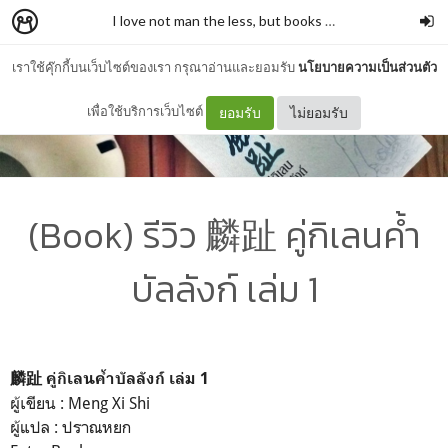
I love not man the less, but books more
–
รั่วชิงบ้านสก
เราใช้คุ๊กกี้บนเว็บไซต์ของเรา กรุณาอ่านและยอมรับ
นโยบายความเป็นส่วนตัว
เพื่อใช้บริการเว็บไซต์
ยอมรับ
ไม่ยอมรับ
(Book) รีวิว 麟趾 คู่กิเลนค้ำ
บัลลังก์ เล่ม 1
麟趾 คู่กิเลนค้ำบัลลังก์ เล่ม 1
ผู้เขียน : Meng Xi Shi
ผู้แปล : ปราณหยก