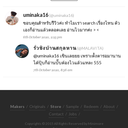
uminaka16
(@uminaka16)
ขอบคุณสำหรับรีิวิวค่ะ ทำไมเรา search เรื่องไหน ตัว
เองก็อ่านแล้วตลอดเลย อ่านไวมากค่ะ > <
6th October 2020, 2:25 pm
รั่วชิงบ้านสกุลหาน
(@MALAVITA)
@uminaka16
เขินเลยยย เพราะตั้งตารอมานาน
ได้ปุ๊บก็อ่านปั๊บต้องไวแล้วแหละ 555
7th October 2020, 8:36 am
Makers
/
Originals
/
Store
/
Sample
/
Redeem
/
About
/
Contact
/
Jobs
/
Copyrights © 2015 All Rights Reserved by Minimore