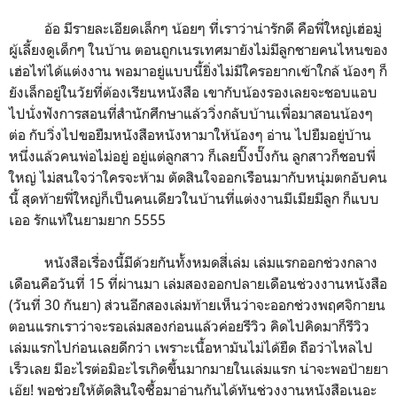
อ้อ มีรายละเอียดเล็กๆ น้อยๆ ที่เราว่าน่ารักดี คือพี่ใหญ่เฮ่อมู่
ผู้เลี้ยงดูเด็กๆ ในบ้าน ตอนถูกเนรเทศมายังไม่มีลูกชายคนไหนของ
เฮ่อไท่ได้แต่งงาน พอมาอยู่แบบนี้ยิ่งไม่มีใครอยากเข้าใกล้ น้องๆ ก็
ยังเล็กอยู่ในวัยที่ต้องเรียนหนังสือ เขากับน้องรองเลยจะชอบแอบ
ไปนั่งฟังการสอนที่สำนักศึกษาแล้ววิ่งกลับบ้านเพื่อมาสอนน้องๆ
ต่อ กับวิ่งไปขอยืมหนังสือหนังหามาให้น้องๆ อ่าน ไปยืมอยู่บ้าน
หนึ่งแล้วคนพ่อไม่อยู่ อยู่แต่ลูกสาว ก็เลยปิ๊งปั๊งกัน ลูกสาวก็ชอบพี่
ใหญ่ ไม่สนใจว่าใครจะห้าม ตัดสินใจออกเรือนมากับหนุ่มตกอับคน
นี้ สุดท้ายพี่ใหญ่ก็เป็นคนเดียวในบ้านที่แต่งงานมีเมียมีลูก ก็แบบ
เออ รักแท้ในยามยาก 5555
หนังสือเรื่องนี้มีด้วยกันทั้งหมดสี่เล่ม เล่มแรกออกช่วงกลาง
เดือนคือวันที่ 15 ที่ผ่านมา เล่มสองออกปลายเดือนช่วงงานหนังสือ
(วันที่ 30 กันยา) ส่วนอีกสองเล่มท้ายเห็นว่าจะออกช่วงพฤศจิกายน
ตอนแรกเราว่าจะรอเล่มสองก่อนแล้วค่อยรีวิว คิดไปคิดมาก็รีวิว
เล่มแรกไปก่อนเลยดีกว่า เพราะเนื้อหามันไม่ได้ยืด ถือว่าไหลไป
เร็วเลย มีอะไรต่อมิอะไรเกิดขึ้นมากมายในเล่มแรก น่าจะพอป้ายยา
เอ๊ย! พอช่วยให้ตัดสินใจซื้อมาอ่านกันได้ทันช่วงงานหนังสือเนอะ