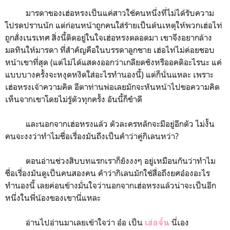
มารดาของเฮ่อหรงเป็นแค่สาวใช้คนหนึ่งที่ไม่ได้รับความ
โปรดปรานนัก แต่ก่อนหน้าถูกคนใส่ร้ายเป็นต้นเหตุให้พวกเฮ่อไท่
ถูกสั่งเนรเทศ สิ่งนี้ติดอยู่ในใจเฮ่อหรงตลอดมา เขาจึงอยากล้าง
มลทินให้มารดา ที่สำคัญคือในบรรดาลูกชาย เฮ่อไท่ไม่ค่อยชอบ
หน้าเขาที่สุด (แต่ไม่ได้แสดงออกว่าเกลียดชังหรืออคติอะไรนะ แค่
แบบบางครั้งจะหงุดหงิดใส่อะไรทำนองนี้) แต่ก็นั่นแหละ เพราะ
เฮ่อหรงเจ้าความคิด อีตาท่านพ่อเลยมักจะหันหน้าไปขอความคิด
เห็นจากเขาโดยไม่รู้ตัวทุกครั้ง อันนี้ก็ขำดี
และนอกจากเฮ่อหรงแล้ว ตัวละครหลักจะมีอยู่อีกตัว ไม่งั้น
คนจะงงว่าทำไมชื่อเรื่องมันถึงเป็นคำว่าคู่กิเลนหว่า?
ตอนอ่านช่วงสิบบทแรกเราก็ยังงงๆ อยู่เหมือนกันว่าทำไม
ชื่อเรื่องมันดูเป็นคนสองคน คำว่ากิเลนมักใช้สื่อถึงยศอ๋องอะไร
ทำนองนี้ เลยค่อนข้างมั่นใจว่านอกจากเฮ่อหรงแล้วน่าจะเป็นอีก
หนึ่งในพี่น้องของเขานี่แหละ
อ่านไปอ่านมาเลยเข้าใจว่า อ๋อ เป็น
นี่เอง
เฮ่อจั้น