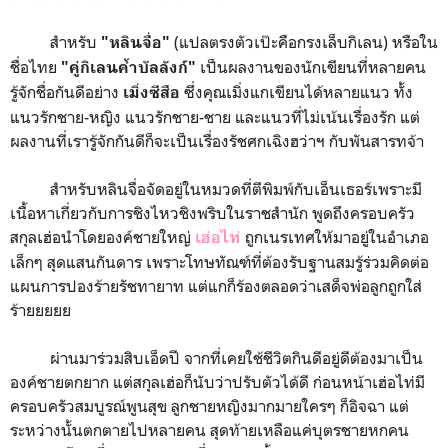
สำหรับ
(แปลตรงตัวเป๊ะคือกรงเล็บกิเลน) หรือใน
"หลินจื่อ"
ชื่อไทย
เป็นผลงานของนักเขียนที่หลายคน
"คู่กิเลนค้ำบัลลังก์"
รู้จักชื่อกันดีอย่าง
ซึ่งคุณเมิ่งแกเขียนได้หลายแนว ทั้ง
เมิ่งซีสือ
แนวรักชาย-หญิง แนวรักชาย-ชาย และแนวที่ไม่เน้นเรื่องรัก แต่
ผลงานที่เรารู้จักกันดีก็จะเป็นเรื่องรัชศกเฉิงฮว่าฯ กับพันสารทจ้า
สำหรับหลินจื่อจัดอยู่ในหมวดที่ตีพิมพ์กับเอ็นเธอร์เพราะมี
เนื้อหาเกี่ยวกับการชิงไหวชิงพริบในราชสำนัก พูดถึงครอบครัว
สกุลเฮ่อนำโดยองค์ชายใหญ่
ถูกเนรเทศให้มาอยู่ในอำเภอ
เฮ่อไท่
เล็กๆ สุดแสนกันดาร เพราะโทษทัณฑ์ที่ต้องรับฐานสมรู้ร่วมคิดต่อ
แผนการปองร้ายรัชทายาท แต่แกก็ร้องตลอดว่าเสด็จพ่อลูกถูกใส่
ร้ายยยยย
ผ่านมาร่วมสิบเอ็ดปี จากที่เคยใช้ชีวิตกินดีอยู่ดีต้องมาเป็น
องค์ชายตกยาก แต่สกุลเฮ่อก็นับว่าปรับตัวได้ดี ก่อนหน้าเฮ่อไท่มี
ครอบครัวสมบูรณ์พูนสุข ลูกชายหญิงมากมายใครๆ ก็อิจฉา แต่
ระหว่างนั้นตกตายไปหลายคน สุดท้ายเหลือแค่บุตรชายหกคน