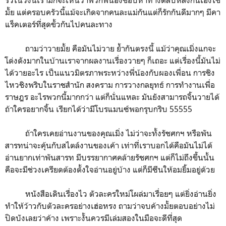
มั้ย แต่ครอบครัวนี้แม้จะเกิดจากคนละแม่กันแต่ก็รักกันดีมากๆ มีคา
แร็คเตอร์ที่สุดขั้วกันไปคนละทาง
ถามว่าวายมั้ย คือมันไม่วาย ย้ำกันตรงนี้ แม้ว่าคุณเมิ่งแกจะ
โด่งดังมากในบ้านเราจากผลงานเรื่องวายๆ ก็เถอะ แต่เรื่องนี้มันไม่
ได้วายอะไร เป็นแนวมิตรภาพระหว่างพี่น้องกับผองเพื่อน การชิง
ไหวชิงพริบในราชสำนัก สงคราม การวางกลยุทธ์ การทำงานเพื่อ
ราษฎร อะไรพวกนี้มากกว่า แต่ก็นั่นแหละ มันยังสามารถจิ้นวายได้
ถ้าใครอยากจิ้น เรียกได้ว่ามีโบรแมนซ์พอกรุบกริบ 55555
ถ้าใครเคยอ่านงานของคุณเมิ่ง ไม่ว่าจะทั้งรัชศกฯ หรือพัน
สารทน่าจะคุ้นกับสไตล์งานของเค้า เท่าที่เราบอกได้คือมันไม่ได้
อ่านยากเท่าพันสารท มีบรรยากาศคล้ายรัชศกฯ แต่ก็ไม่ถึงขึ้นนั้น
คือจะมีช่วงเครียดต้องตั้งใจอ่านอยู่บ้าง แต่ก็มีซีนให้อมยิ้มอยู่ด้วย
หนังสือเดินเรื่องไว ตัวละครใหม่โผล่มาเรื่อยๆ แต่ยิ่งอ่านยิ่ง
ทำให้ว้าวกับตัวละครอย่างเฮ่อหรง ถามว่าจบค้างมั้ยตอบอย่างไม่
ปิดบังเลยว่าค้าง เพราะงั้นควรมีเล่มสองในมือจะดีที่สุด