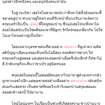
บุตรสาวอีกหนึ่งคน และอนุหนึ่งคนเท่านั้น
ในฐานะบิดา เฮ่อไท่ไม่สามารถนับว่าพึ่งพาได้ทั้งยังออกจะขี้
ขลาดอยู่บ้าง ช่วงมาอยู่ใหม่ๆ คนที่รับหน้าที่แบกรับภาระจัดการ
ครอบครัวจึงเป็น
พี่ใหญ่ของบ้าน ซึ่งแม้เฮ่อไท่จะพึ่งพาไม่
เฮ่อมู่
ค่อยได้แต่นับเป็นโชคดีของเขาที่มีลูกๆ รักใคร่กลมเกลียวกัน ไม่ใช่
ไม่เอาไหนอย่างผู้เป็นบิดา
โดยเฉพาะบุตรชายคนที่สามอย่าง
ที่ดูเจ้าความคิด
เฮ่อหรง
สติปัญญาเฉียบแหลมเป็นหนึ่งไม่มีสอง คอยคิดการต่างๆ ให้
ครอบครัวอยู่ตลอด แต่เฮ่อหรงเคยตกม้าเมื่อครั้งยังเด็กทำให้ขาไม่
ดี ถ้าสังเกตุก็จะเห็นว่าขาเป๋ๆ อยู่นิดหน่อย
สกุลเฮ่อในตอนนี้ไม่ค่อยมีคนอยากไปมาหาสู่ด้วยเพราะกลัว
ถูกหางเลขไปอีก แต่คุณชายพ่อค้าเกลืออย่าง
กลับสนิท
หยางจวิน
สนมกับเฮ่อหรง เป็นสหายที่คอยวิ่งเข้าวิ่งออกบ้านสกุลเฮ่อและ
คอยส่งข้าวส่งน้ำให้มานาน
ไทม์ไลน์แรกๆ ในเรื่องเป็นช่วงที่เกิดสงคราม ชาวบ้านบาง