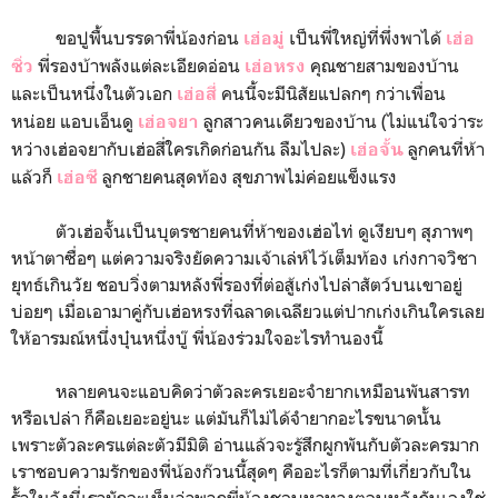
ขอปูพื้นบรรดาพี่น้องก่อน
เป็นพี่ใหญ่ที่พึ่งพาได้
เฮ่อมู่
เฮ่อ
พี่รองบ้าพลังแต่ละเอียดอ่อน
คุณชายสามของบ้าน
ซิ่ว
เฮ่อหรง
และเป็นหนึ่งในตัวเอก
คนนี้จะมีนิสัยแปลกๆ กว่าเพื่อน
เฮ่อสี่
หน่อย แอบเอ็นดู
ลูกสาวคนเดียวของบ้าน (ไม่แน่ใจว่าระ
เฮ่อจยา
หว่างเฮ่อจยากับเฮ่อสี่ใครเกิดก่อนกัน ลืมไปละ)
ลูกคนที่ห้า
เฮ่อจั้น
แล้วก็
ลูกชายคนสุดท้อง สุขภาพไม่ค่อยแข็งแรง
เฮ่อซี
ตัวเฮ่อจั้นเป็นบุตรชายคนที่ห้าของเฮ่อไท่ ดูเงียบๆ สุภาพๆ
หน้าตาซื่อๆ แต่ความจริงยัดความเจ้าเล่ห์ไว้เต็มท้อง เก่งกาจวิชา
ยุทธ์เกินวัย ชอบวิ่งตามหลังพี่รองที่ต่อสู้เก่งไปล่าสัตว์บนเขาอยู่
บ่อยๆ เมื่อเอามาคู่กับเฮ่อหรงที่ฉลาดเฉลียวแต่ปากเก่งเกินใครเลย
ให้อารมณ์หนึ่งบุ๋นหนึ่งบู๊ พี่น้องร่วมใจอะไรทำนองนี้
หลายคนจะแอบคิดว่าตัวละครเยอะจำยากเหมือนพันสารท
หรือเปล่า ก็คือเยอะอยู่นะ แต่มันก็ไม่ได้จำยากอะไรขนาดนั้น
เพราะตัวละครแต่ละตัวมีมิติ อ่านแล้วจะรู้สึกผูกพันกับตัวละครมาก
เราชอบความรักของพี่น้องก๊วนนี้สุดๆ คืออะไรก็ตามที่เกี่ยวกับใน
รั้วในวังนี่เรามักจะเห็นว่าพวกพี่น้องชอบหาทางตลบหลังกันเองใช่