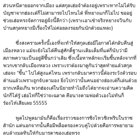
ส่วนหนีตายออกจากเมือง แต่สกุลเฮ่อจำต้องอยู่เพราะหากไม่ได้รับ
บัญชาจากฮ่องเต้ก็ไม่สามารถไปไหนได้ พี่หยางแกก็ไม่ไป ขออยู่
ช่วยเฮ่อหรงจัดการอยู่ฝั่งนี้ดีกว่า (เพราะเอาเข้าจริงหยางจวินกับ
บ้านสกุลหยางมีเรื่องให้ไม่ค่อยลงรอยกันนักด้วยแหละ)
ซึ่งสงครามครั้งนี้เองที่จะทำให้สกุลเฮ่อมีโอกาสได้กลับคืนสู่
เมืองหลวง แม้จะยังไม่ได้คืนสู่ศักดิ์ฐานะเดิมเต็มที่แต่ก็นับว่ามี
สภาพความเป็นอยู่ดีขึ้นกว่าเดิม ซึ่งเนื้อหาหลักจะเริ่มขึ้นหลังจากที่
พวกเขากลับเมืองหลวง เพราะเราต้องมาดูกันว่าสุดท้ายแล้วสกุล
เฮ่อจะ "ขึ้น" ไปได้สูงแค่ไหน เพราะกลับมาคราวนี้ต้องระวังตัวรอบ
ด้านแล้วเพราะถูกจับตามอง ยิ่งไปกว่านั้นคนอย่างฮ่องเต้ก็เล่นด้วย
ยากเหลือเกิน พวกฮ่องเต้ในนิยายทำไมถึงได้ยากจะอ่านความคิด
นักก็ได้รู้ เฮ่อไท่ก็ใช่ว่าจะฉลาด คือนางตามพ่อตัวเองไม่ทันก็
ร้องไห้เสียเลย 55555
พูดไปพูดมามันก็คือเรื่องราวของการชิงไหวชิงพริบในราช
สำนัก แต่นอกจากนั้นคือมีพล็อตรองควบคู่ไปด้วยคือการพยายาม
ลบล้างมลทินให้กับมารดาของเฮ่อหรง