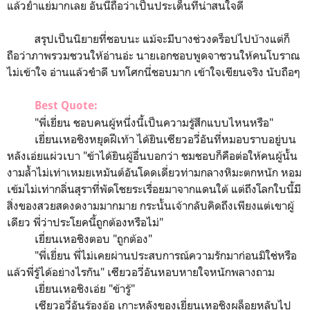
แล้วย่ำแย่มากเลย อันนี้ถือว่าเป็นประเด็นที่น่าสนใจดี
สรุปเป็นนิยายที่ชอบนะ แม้จะมีบางช่วงดร็อปไปบ้างแต่ก็
ถือว่าภาพรวมชวนให้อ่านอ่ะ นายเอกชอบพูดจาชวนให้คนโบราณ
ไม่เข้าใจ อ่านแล้วขำดี บทโศกนี่ชอบมาก เข้าใจเขียนจริง นับถือๆ
Best Quote:
"พี่เยี่ยน ชอบคนผู้หนึ่งนี้เป็นความรู้สึกแบบไหนหรือ"
เยี่ยนเหอชิงหยุดฝีเท้า ได้ยินเซียวอวี่อันที่หมอบราบอยู่บน
หลังเอ่ยแผ่วเบา "ข้าได้ยินผู้อื่นบอกว่า ชมชอบก็คือต่อให้คนผู้นั้น
งามล้ำไม่เท่าเหมยเหมันต์อันโดดเดี่ยวท่ามกลางหิมะตกหนัก หอม
เข้มไม่เท่ากลิ่นสุราที่พัดโชยระเรื่อยมาจากแดนใต้ แต่ถึงโลกใบนี้มี
สิ่งของสวยสดงดงามมากมาย กระนั้นเจ้ากลับคิดถึงเพียงแต่เขาผู้
เดียว พี่ว่าประโยคนี้ถูกต้องหรือไม่"
เยี่ยนเหอชิงตอบ "ถูกต้อง"
"พี่เยี่ยน พี่ไม่เคยผ่านประสบการณ์ความรักมาก่อนมิใช่หรือ
แล้วพี่รู้ได้อย่างไรกัน" เซียวอวี่อันหอบหายใจหนักพลางถาม
เยี่ยนเหอชิงเอ่ย "ข้ารู้"
เซียวอวี่อันร้องอ้อ เกาะหลังของเยี่ยนเหอชิงผล็อยหลับไป