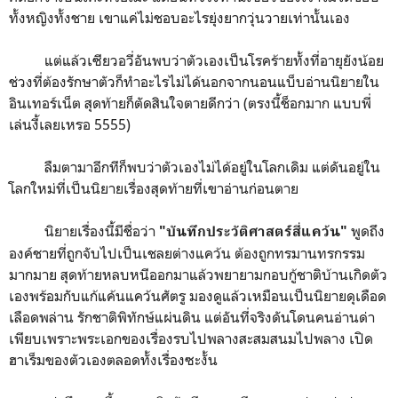
ทั้งหญิงทั้งชาย เขาแค่ไม่ชอบอะไรยุ่งยากวุ่นวายเท่านั้นเอง
แต่แล้วเซียวอวี่อันพบว่าตัวเองเป็นโรคร้ายทั้งที่อายุยังน้อย
ช่วงที่ต้องรักษาตัวก็ทำอะไรไม่ได้นอกจากนอนแบ็บอ่านนิยายใน
อินเทอร์เน็ต สุดท้ายก็ตัดสินใจตายดีกว่า (ตรงนี้ช็อกมาก แบบพี่
เล่นงี้เลยเหรอ 5555)
ลืมตามาอีกทีก็พบว่าตัวเองไม่ได้อยู่ในโลกเดิม แต่ดันอยู่ใน
โลกใหม่ที่เป็นนิยายเรื่องสุดท้ายที่เขาอ่านก่อนตาย
นิยายเรื่องนี้มีชื่อว่า
พูดถึง
"บันทึกประวัติศาสตร์สี่แคว้น"
องค์ชายที่ถูกจับไปเป็นเชลยต่างแคว้น ต้องถูกทรมานทรกรรม
มากมาย สุดท้ายหลบหนีออกมาแล้วพยายามกอบกู้ชาติบ้านเกิดตัว
เองพร้อมกับแก้แค้นแคว้นศัตรู มองดูแล้วเหมือนเป็นนิยายดุเดือด
เลือดพล่าน รักชาติพิทักษ์แผ่นดิน แต่อันที่จริงดันโดนคนอ่านด่า
เพียบเพราะพระเอกของเรื่องรบไปพลางสะสมสนมไปพลาง เปิด
ฮาเร็มของตัวเองตลอดทั้งเรื่องซะงั้น