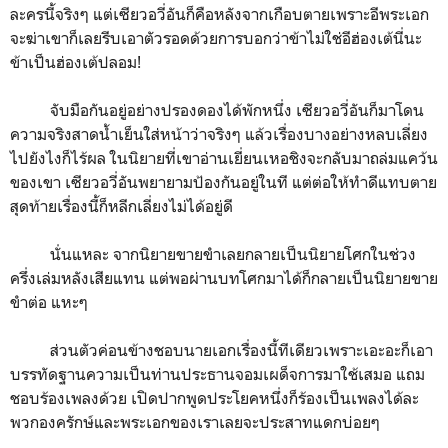
ละครนี้จริงๆ แต่เซียวอวี่อันก็คือหลังจากเกือบตายเพราะอีพระเอก
จะฆ่าเขาก็เลยรีบเอาตัวรอดด้วยการบอกว่าข้าไม่ใช่อีฮ่องเต้นี่นะ
ข้าเป็นฮ่องเต้ปลอม!
จับมือกันอยู่อย่างปรองดองได้พักหนึ่ง เซียวอวี่อันก็มาโดน
ความจริงสาดน้ำเย็นใส่หน้าว่าจริงๆ แล้วเรื่องบางอย่างหลบเลี่ยง
ไปยังไงก็ไร้ผล ในนิยายที่เขาอ่านเยี่ยนเหอชิงจะกลับมาถล่มแคว้น
ของเขา เซียวอวี่อันพยายามป้องกันอยู่ในที แต่ต่อให้ทำดีแทบตาย
สุดท้ายเรื่องนี้ก็หลีกเลี่ยงไม่ได้อยู่ดี
นั่นแหละ จากนิยายขายขำเลยกลายเป็นนิยายโศกในช่วง
ครึ่งเล่มหลังเสียแทน แต่พอผ่านบทโศกมาได้ก็กลายเป็นนิยายขาย
ขำต่อ แหะๆ
ส่วนตัวค่อนข้างชอบนายเอกเรื่องนี้ทีเดียวเพราะเอะอะก็เอา
บรรทัดฐานความเป็นท่านประธานจอมเผด็จการมาใช้เสมอ แถม
ชอบร้องเพลงด้วย เปิดปากพูดประโยคหนึ่งก็ร้องเป็นเพลงได้ละ
พวกองครักษ์และพระเอกของเราเลยจะประสาทแดกบ่อยๆ