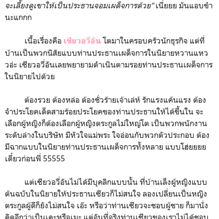
จะเลี้ยงดูเขาให้เป็นประธานจอมเผด็จการด้วย"
เนี่ยยย มันแอบขำ
นะแกกก
เนื้อเรื่องคือ
โตมาในครอบครัวนักธุรกิจ แต่ที่
เซียวอวี่อัน
บ้านเป็นพวกนิสัยแบบท่านประธานเผด็จการในนิยายหวานแหว
วอ่ะ เซียวอวี่อันเลยพยายามดำเนินตามรอยท่านประธานเผด็จการ
ในนิยายไปด้วย
ต้องรวย ต้องหล่อ ต้องชั่วร้ายเจ้าเล่ห์ รักแรงแค้นแรง ต้อง
จำประโยคเด็ดสามร้อยประโยคของท่านประธานให้ได้ขึ้นใน จะ
เลือกผู้หญิงก็ต้องเลือกผู้หญิงตระกูลไม่ใหญ่โต เป็นพวกพนักงาน
ระดับล่างในบริษัท มีหัวใจแม่พระ ใจอ่อนกับพวกตัวประกอบ ต้อง
มีฉากแบบในนิยายท่านประธานเผด็จการทั้งหลาย แบบโฮ่ยยยย
เดี๋ยวก่อนพี่ 55555
แต่เซียวอวี่อันไม่ได้มีบุคลิกแบบนั้น ที่บ้านเล็งผู้หญิงแบบ
ต้นฉบับในนิยายให้ประธานเซียวก็ไม่สนใจ ลองเปลี่ยนเป็นหญิง
ตระกูลผู้ดีก็ยังไม่สนใจ เอ๊ะ หรือว่าท่านเซียวจะชอบผู้ชาย ก็มานั่ง
คิดอีกว่าเป็นเคะหรือเมะ แต่อันที่จริงท่านเซียวของเราไม่ได้ชอบ