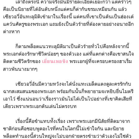
เล่าถึงตรงนี้ ความจริงมันมีรายละเอียดเยอะกว่า แต่คร่าวๆ
คือเป็นนิยายที่ได้อันดับหนึ่งแต่คนก็ด่ากันขรมเหมือนกัน แล้ว
เซียวอวี่อันทะลุมิติเข้ามาในเรื่องนี้ แต่คนที่เขาเป็นดันเป็นฮ่องเต้
แคว้นศัตรูของพระเอก แถมยังเป็นตัวร้ายที่ต้องตายอย่างอนาถอีก
ต่างหาก
ก็ตามพล็อตแนวทะลุมิติมาเป็นตัวร้ายทั่วไปคือหลังจากนี้
พระเอกต้องรักษาชีวิตน้อยๆ ของตัวเอง แต่ที่แตกต่างคือเขาสนใจ
ติดตามชีวิตรักของ
พระเอกผู้ที่จะครอบครองฮาเร็ม
เยี่ยนเหอชิง
สาวพันนางมากๆ
เซียวอวี่อันมีความหวังจะได้นั่งแทะเมล็ดแตงดูละครรักกับ
ฉากสะสมสนมของพระเอก พร้อมกันนั้นก็พยายามจะหยิบยื่นไมตรี
เอาไว้ ซึ่งแน่นอนว่าเรื่องราวมันไม่ได้เป็นไปอย่างที่เขาคิดเสียที
เดียวเพราะพระเอกดันเล่นไม่ตรงบท
เรื่องนี้คือขำแทบทั้งเรื่อง เพราะพระเอกมีนิสัยที่ติดมาจาก
ชาติก่อนคือชอบพูดอะไรที่คนในโลกนี้ไม่เข้าใจกัน และนิยาย
พล็อตทำนองนี้ส่วนใหญ่จะไม่บอกฝ่ายตรงข้ามว่าตัวเองไม่ใช่ตัว