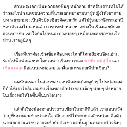
ส่วนพระเอกเป็นพวกออกซึนๆ หน้าตาย สำหรับเราบทไม่ได้
ว้าวอะไรนัก แต่ชอบความที่นายเอกพยายามหาผู้หญิงให้เขาตาม
บท พยายามจะเป็นคิวปิดเซียวจัดฉากรัก แต่ไม่รู้เลยว่าอีพระเอกนี่
ชอบตัวเองไปนานแล้ว การกระทำหลายๆ อย่างในเรื่องเลยมักจะ
สวนทางกัน เข้าใจกันไปคนละทางบ่อยๆ เหมือนละครรักช่องเจ็ด
บ้านเราอยู่นิดๆ
เรื่องที่เราค่อนข้างช็อคคือบทจะโศกก็โศกเสียจนอีคนอ่าน
ร้องไห้ฟึดฟัดเลยนะ โดยเฉพาะเรื่องราวของ
และ
หงซิ่ว หลี่อู๋ติ้ง
คือแบบเหม่อเลย เอางี้เลยเหรอคุณพี่นักเขียน?
เซี่ยฉุนกุย
แต่นั่นแหละ ในส่วนของตอนพิเศษแม้จะดูยำๆ ไปหน่อยแต่
ก็ทำให้เราได้อิ่มเอมกับเรื่องของตัวประกอบเล็กๆ น้อยๆ ทั้งหลาย
ในเรื่องพอให้ใจชื้นขึ้นมาได้บ้าง
แล้วก็เรื่องน้องชายประธานเซียวในชาติที่แล้ว เราแอบหวัง
ว่าปูพื้นมาค่อนข้างน่าสนใจ เสียดายที่ไม่ขยายต่ออีกหน่อย คือตัว
นายเอกอ่านแรกๆ อาจจะขำกับตัวเขา แต่พื้นฐานครอบครัวจริงๆ