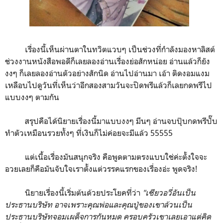
เรื่องนี้เห็นผ่านตาในทวิตแวบๆ เป็นช่วงที่กำลังมองหาลิสต์
ช่วงงานหนังสือพอดีก็เลยลองอ่านเรื่องย่อสักหน่อย อ่านแล้วก็ยัง
งงๆ ก็เลยลองอ่านตัวอย่างสักนิด อ่านไปอ่านมา เอ้า ติดงอมแงม
เหลือบไปดูวันที่เห็นว่าอีกสองสามวันจะปิดพรีแล้วก็เลยกดพรีไป
แบบงงๆ ตามกัน
สรุปคือได้นิยายเรื่องนี้มาแบบงงๆ มึนๆ อ่านจบปุ๊บกดพรีปั๊บ
ทำตัวเหมือนรวยทั้งๆ ที่เงินก็ไม่ค่อยจะมีแล้ว 55555
แต่เนื้อเรื่องมันสนุกจริง คือพูดตามตรงแบบใช่ค่ะตั้งใจจะ
อวยเลยก็คือมันจับใจเราตั้งแต่วรรคแรกของเรื่องอ่ะ พูดจริง!
นิยายเรื่องนี้เริ่มต้นด้วยประโยคที่ว่า
"เซียวอวี่อันเป็น
ประธานบริษัท อาจเพราะคุณพ่อและคุณปู่ของเขาล้วนเป็น
ประธานบริษัทจอมเผด็จการกันหมด ครอบครัวเขาเลยเอาแต่คิด