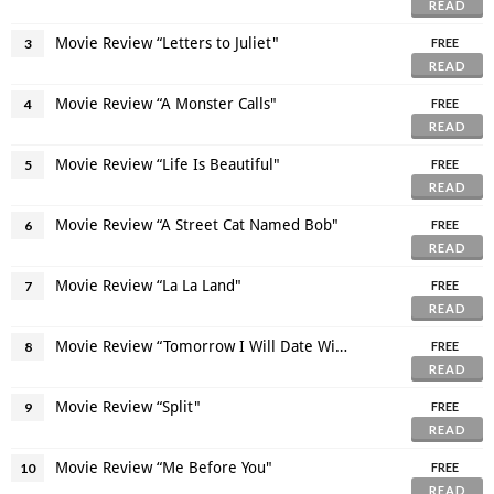
READ
Movie Review “Letters to Juliet"
3
FREE
READ
Movie Review “A Monster Calls"
4
FREE
READ
Movie Review “Life Is Beautiful"
5
FREE
READ
Movie Review “A Street Cat Named Bob"
6
FREE
READ
Movie Review “La La Land"
7
FREE
READ
Movie Review “Tomorrow I Will Date With Yesterday's You"
8
FREE
READ
Movie Review “Split"
9
FREE
READ
Movie Review “Me Before You"
10
FREE
READ