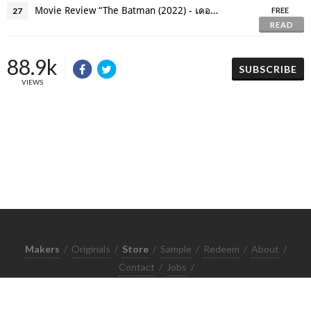
Movie Review “The Batman (2022) - เดอะแบทแมน
27
FREE
READ
88.9k
SUBSCRIBE
VIEWS
Makers
/
Originals
/
Store
/
Sample
/
Redeem
/
About
/
Contact
/
Jobs
/
Copyrights © 2015 All Rights Reserved by Minimore
ภาพและเนื้อหาในเว็บไซต์นี้เป็นงานมีลิขสิทธิ์ ห้ามทำซ้ำหรือดัดแปลง