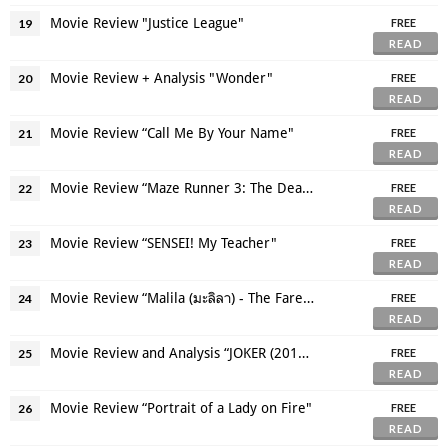
Movie Review "Justice League"
19
FREE
READ
Movie Review + Analysis "Wonder"
20
FREE
READ
Movie Review “Call Me By Your Name"
21
FREE
READ
Movie Review “Maze Runner 3: The Death Cure"
22
FREE
READ
Movie Review “SENSEI! My Teacher"
23
FREE
READ
Movie Review “Malila (มะลิลา) - The Farewell Flower"
24
FREE
READ
Movie Review and Analysis “JOKER (2019) - โจ๊กเกอร์
25
FREE
READ
Movie Review “Portrait of a Lady on Fire"
26
FREE
READ