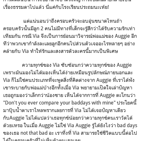
เรื่องธรรมดาไปแล้ว นี่แค่กับโรงเรียนประถมนะเห้ย!
แต่แน่นอนว่าถึงครอบครัวจะอบอุ่นขนาดไหนถ้า
ครอบครัวนั้นมีลูก 2 คนไม่มีทางที่เด็กจะรู้สึกว่าได้รับความรักเท่า
เทียมกัน กรณี Via จึงเป็นการย้อนมาวิจารณ์พ่อแม่ของ Auggie อีก
ทีว่าพวกเขากำลังละเลยลูกอีกคนไปส่วนตัวเจออะไรหลายๆ อย่าง
คล้ายกับ Via ทำให้รักและสงสารตัวละครนี้มากเป็นพิเศษ
ความทุกข์ของ Via ซับซ้อนกว่าความทุกข์ของ Auggie
เพราะมันมองไม่ได้มองเห็นได้ง่ายเหมือนรูปลักษณ์ภายนอกและ
Via ก็ไม่ใช่คนประเภทที่จะพูดสิ่งที่คิดต่างจาก Auggie ที่เราได้ฟัง
เขาระบายกับพ่อแม่บ้างอีกทั้งเมื่อ Via พยายามเปิดใจเล่าปัญหา
เธอถูกมองว่าเล็กกว่าน้องชาย เห็นได้จากการที่ Auggie ตะโกนว่า
"Don't you ever compare your baddays with mine" ประโยคนี้
มาปุ๊บน้ำตาเราไหลพรากเลยการที่ Via ไม่ได้เจอปัญหาเดียว
กับAuggie ไม่ได้แปลว่าเธอทุกข์น้อยกว่าความทุกข์คนเราวัดได้
ด้วยเหรอ ในเมื่อ Auggie ไม่ใช่ Via Auggie รู้ได้ยังไงว่า bad days
ของเธอ not that bad อะ เราทึ่งที่ Via สามารถใช้ชีวิตแบบนี้ต่อไป
ได้ในครอบครัวที่ไม่เห็นตัวตนเธอเลย