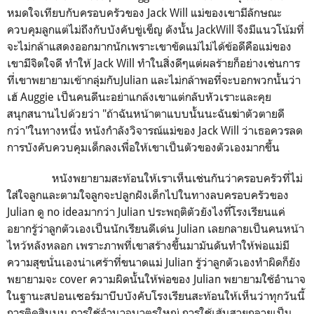
หมดใจเทียบกับครอบครัวของ Jack Will แม่ของเขามีลักษณะ
ควบคุมลูกแต่ไม่ถึงกับบังคับขู่เข็ญ ดังนั้น JackWill จึงมีแนวโน้มที่
จะไม่กล้าแสดงออกมากนักเพราะเขาขัดแม่ไม่ได้ข้อดีคือแม่ของ
เขามีจิตใจดี ทำให้ Jack Will ทำในสิ่งดีๆแต่ผลร้ายก็อย่างเช่นการ
ที่เขาพยายามเข้ากลุ่มกับJulian และไม่กล้าพอที่จะบอกพวกนั้นว่า
เฮ้ Auggie เป็นคนดีนะอย่าแกล้งเขาแต่กลับหัวเราะและคุย
สนุกสนานไปด้วยว่า "ถ้าฉันหน้าตาแบบนั้นนะฉันฆ่าตัวตายดี
กว่า"ในทางหนึ่ง หนังกำลังวิจารณ์แม่ของ Jack Will ว่าเธอควรลด
การบังคับควบคุมเด็กลงเพื่อให้เขาเป็นตัวของตัวเองมากขึ้น
หนังพยายามสะท้อนให้เราเห็นเช่นกันว่าครอบครัวที่ไม่
ใส่ใจลูกและตามใจลูกจะปลูกฝังเด็กไปในทางลบครอบครัวของ
Julian ดู no ideaมากว่า Julian ประพฤติตัวยังไงที่โรงเรียนแค่
อยากรู้ว่าลูกตัวเองเป็นนักเรียนดีเด่น Julian เลยกลายเป็นคนหน้า
ไหว้หลังหลอก เพราะภาพที่เขาสร้างขึ้นมามันดันทำให้พ่อแม่มี
ความสุขนั่นเองน่าเศร้าที่ขนาดแม่ Julian รู้ว่าลูกตัวเองทำผิดก็ยัง
พยายามจะ cover ความผิดนั้นให้พ่อของ Julian พยายามใช้อำนาจ
ในฐานะสปอนเซอร์มาบีบบังคับโรงเรียนสะท้อนให้เห็นว่าทุกวันนี้
การติดสินบน การใช้อำนาจบาตรใหญ่ การใช้เส้นสายกลายเป็น