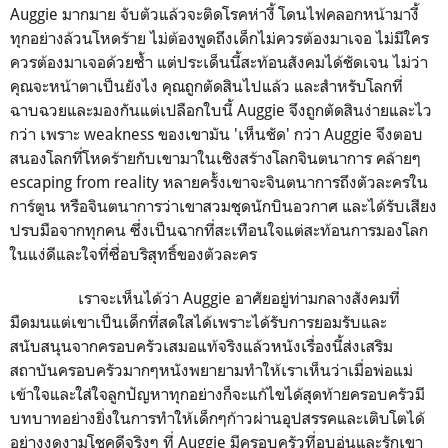
Auggie มากมาย จับตัวแล้วจะติดโรคห่างี้ โดนไฟคลอกหน้ามางี้
ทุกอย่างล้วนโหดร้าย ไม่ต้องพูดถึงเด็กไม่ควรต้องมาเจอ ไม่มีใคร
ควรต้องมาเจอด้วยซ้ำ แต่ประเด็นนี้สะท้อนสังคมได้ชัดเจน ไม่ว่า
คุณจะหน้าตาเป็นยังไง คุณถูกตัดสินไปแล้ว และสำหรับโลกที่
ฉาบฉวยและมองกันแต่เปลือกใบนี้ Auggie จึงถูกตัดสินง่ายและไว
กว่า เพราะ weakness ของเขามัน 'เห็นชัด' กว่า Auggie จึงตอบ
สนองโลกที่โหดร้ายกับเขามาในเชิงสร้างโลกจินตนาการ คล้ายๆ
escaping from reality หลายครั้งเขาจะจินตนาการถึงตัวละครใน
การ์ตูน หรือจินตนาการว่าเขาสวมชุดนักบินอวกาศ และได้รับเสียง
ปรบมือจากทุกคน ซึ่งเป็นฉากที่สะเทือนใจแต่สะท้อนการมองโลก
ในแง่ดีและใจที่ซื่อบริสุทธิ์ของตัวละคร
เราจะเห็นได้ว่า Auggie อาศัยอยู่ท่ามกลางสังคมที่
มืดมนแต่เขาเป็นเด็กที่สดใสได้เพราะได้รับการยอมรับและ
สนับสนุนจากครอบครัวเสมอแท้จริงแล้วหนังเรื่องนี้ส่งเสริม
สถาบันครอบครัวมากๆหนังพยายามทำให้เราเห็นว่าเมื่อพ่อแม่
เข้าใจและใส่ใจลูกปัญหาทุกอย่างก็จะแก้ไขได้สุดท้ายครอบครัวมี
บทบาทอย่างยิ่งในการทำให้เด็กๆก้าวผ่านอุปสรรคและเติบโตได้
อย่างงดงามโชคดีจริงๆ ที่ Auggie มีครอบครัวที่อบอุ่นและรักเขา