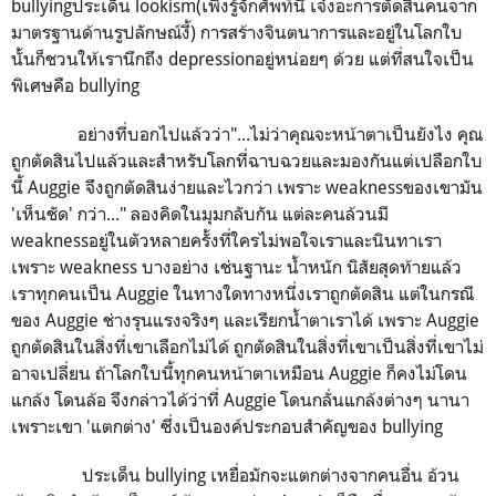
bullyingประเด็น lookism(เพิ่งรู้จักศัพท์นี้ เจ๋งอะการตัดสินคนจาก
มาตรฐานด้านรูปลักษณ์งี้) การสร้างจินตนาการและอยู่ในโลกใบ
นั้นก็ชวนให้เรานึกถึง depressionอยู่หน่อยๆ ด้วย แต่ที่สนใจเป็น
พิเศษคือ bullying
อย่างที่บอกไปแล้วว่า"...ไม่ว่าคุณจะหน้าตาเป็นยังไง คุณ
ถูกตัดสินไปแล้วและสำหรับโลกที่ฉาบฉวยและมองกันแต่เปลือกใบ
นี้ Auggie จึงถูกตัดสินง่ายและไวกว่า เพราะ weaknessของเขามัน
'เห็นชัด' กว่า..." ลองคิดในมุมกลับกัน แต่ละคนล้วนมี
weaknessอยู่ในตัวหลายครั้งที่ใครไม่พอใจเราและนินทาเรา
เพราะ weakness บางอย่าง เช่นฐานะ น้ำหนัก นิสัยสุดท้ายแล้ว
เราทุกคนเป็น Auggie ในทางใดทางหนึ่งเราถูกตัดสิน แต่ในกรณี
ของ Auggie ช่างรุนแรงจริงๆ และเรียกน้ำตาเราได้ เพราะ Auggie
ถูกตัดสินในสิ่งที่เขาเลือกไม่ได้ ถูกตัดสินในสิ่งที่เขาเป็นสิ่งที่เขาไม่
อาจเปลี่ยน ถ้าโลกใบนี้ทุกคนหน้าตาเหมือน Auggie ก็คงไม่โดน
แกล้ง โดนล้อ จึงกล่าวได้ว่าที่ Auggie โดนกลั่นแกล้งต่างๆ นานา
เพราะเขา 'แตกต่าง' ซึ่งเป็นองค์ประกอบสำคัญของ bullying
ประเด็น bullying เหยื่อมักจะแตกต่างจากคนอื่น อ้วน