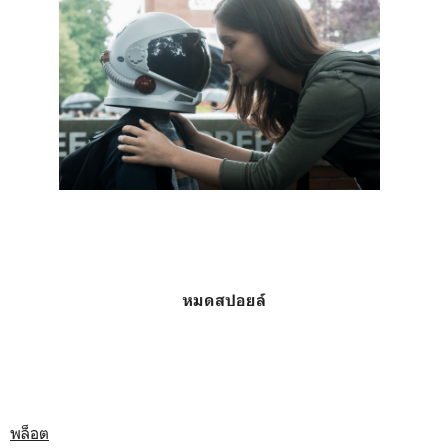
หมดสปอยล์
พล็อต