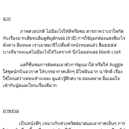
ฉาก
ภาพสวยปกติ ไม่มีอะไรให้ติหรือชม สารภาพว่าเราโฟกัส
กับเรื่องมากเสียจนลืมดูสัญลักษณ์ (ถ้ามี) การใช้มุมกล้องแสงสีอะไร
ตั่งต่าง ลืมหมด เราเอาสมาธิไปดื่มด่ำหนังหมดแล้ว ฮือ๕๕๕๕
บางทีอาจจะแค่ไม่มีอะไรให้วิเคราะห์ นึกไม่ออกเลย blank เว่อร์
แต่ก็ชื่นชมการตัดต่อเอาตัวการ์ตูนมาใส่ หรือให้ Auggie
ใส่ชุดนักบินอวกาศ ให้บรรยากาศเด็กๆ มีไฟฝันมาก น่ารักดี เรื่อง
ใช้โทนสว่างค่อนข้างเยอะ ดูแล้วรู้สึกสบาย ผ่อนคลาย อิ่มเอมใจ
เข้ากับมู้ดและโทนเรื่องดีมาก
ภาพรวม
เป็นหนังดีๆ เหมาะกับช่วงคริสต์มาสและอากาศเย็นๆ การ