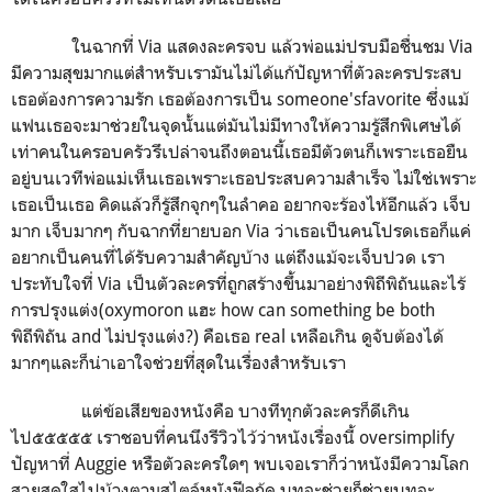
ในฉากที่ Via แสดงละครจบ แล้วพ่อแม่ปรบมือชื่นชม Via
มีความสุขมากแต่สำหรับเรามันไม่ได้แก้ปัญหาที่ตัวละครประสบ
เธอต้องการความรัก เธอต้องการเป็น someone'sfavorite ซึ่งแม้
แฟนเธอจะมาช่วยในจุดนั้นแต่มันไม่มีทางให้ความรู้สึกพิเศษได้
เท่าคนในครอบครัวรึเปล่าจนถึงตอนนี้เธอมีตัวตนก็เพราะเธอยืน
อยู่บนเวทีพ่อแม่เห็นเธอเพราะเธอประสบความสำเร็จ ไม่ใช่เพราะ
เธอเป็นเธอ คิดแล้วก็รู้สึกจุกๆในลำคอ อยากจะร้องไห้อีกแล้ว เจ็บ
มาก เจ็บมากๆ กับฉากที่ยายบอก Via ว่าเธอเป็นคนโปรดเธอก็แค่
อยากเป็นคนที่ได้รับความสำคัญบ้าง แต่ถึงแม้จะเจ็บปวด เรา
ประทับใจที่ Via เป็นตัวละครที่ถูกสร้างขึ้นมาอย่างพิถีพิถันและไร้
การปรุงแต่ง(oxymoron แฮะ how can something be both
พิถีพิถัน and ไม่ปรุงแต่ง?) คือเธอ real เหลือเกิน ดูจับต้องได้
มากๆและก็น่าเอาใจช่วยที่สุดในเรื่องสำหรับเรา
แต่ข้อเสียของหนังคือ บางทีทุกตัวละครก็ดีเกิน
ไป๕๕๕๕๕ เราชอบที่คนนึงรีวิวไว้ว่าหนังเรื่องนี้ oversimplify
ปัญหาที่ Auggie หรือตัวละครใดๆ พบเจอเราก็ว่าหนังมีความโลก
สวยสดใสไปบ้างตามสไตล์หนังฟีลกู้ด บทจะช่วยก็ช่วยบทจะ