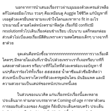
นอกจากการนำเสนอเรื่องราวผ่านมุมมองตัวละครแล้วพล็อ
ตก็ไม่ค่อยมีอะไรนะ รวมๆ คือเหมือนดู Auggie ใช้ชีวิต แก้ปัญหาที่
เจอดูตัวละครอื่นพยายามจะเข้าใจโลกและหาทาง fit in อะไร
ประมาณนี้ ตามสไตล์หนังดราม่าฟีลกู้ด เรื่องก็มี conflictมี
resolutionทั่วไปเดินเรื่องค่อนข้างเรียบ เนิบนาบ แต่ก็กลมกล่อม
ส่วนตัวไม่เบื่อเลยเรื่องมีสีสันเพราะความสดใสของเด็กๆ บางฉากก็
ฮาด้วย
จุดเด่นคือหนังซึ้งมากกกกกกกกกกกกกกกกการวางเรื่องดี
โคตรๆ มีหลายโมเม้นที่เราอินไปด้วยเพราะเราก็เจอหรือบางทีก็
แค่สงสารตัวละคร หรือบางทีก็โมโหที่ตัวละครต้องเจอปัญหา ที่
แน่ๆคือเราร้องไห้ทั้งเรื่อง ๕๕๕๕๕๕ น้ำตาซึมแล้วซึมอีกคิดว่า
ส่วนหนึ่งเป็นเพราะโควทที่ตัวละครพูดมันโดน มันอิมแพค และมี
ความสวยงามเป็นเสน่ห์ของหนังประเภทนี้เลย
ในส่วนของแนวคิด แก่นเรื่องหนังเรื่องนี้แตะหลาย
ประเด็นมาก ท่ามกลางบรรยากาศ Coming-of-age การหาตัวตน
การยอมรับตัวเองของ Auggie ก็ยังมีประเด็นครอบครัว ประเด็น