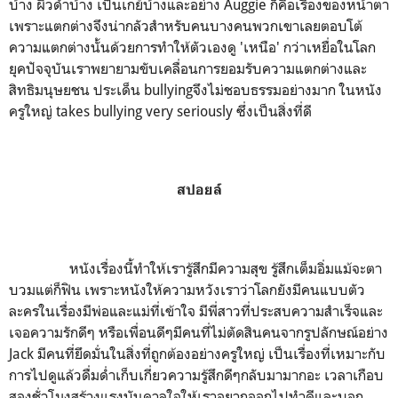
บ้าง ผิวดำบ้าง เป็นเกย์บ้างและอย่าง Auggie ก็คือเรื่องของหน้าตา
เพราะแตกต่างจึงน่ากลัวสำหรับคนบางคนพวกเขาเลยตอบโต้
ความแตกต่างนั้นด้วยการทำให้ตัวเองดู 'เหนือ' กว่าเหยื่อในโลก
ยุคปัจจุบันเราพยายามขับเคลื่อนการยอมรับความแตกต่างและ
สิทธิมนุษยชน ประเด็น bullyingจึงไม่ชอบธรรมอย่างมาก ในหนัง
ครูใหญ่ takes bullying very seriously ซึ่งเป็นสิ่งที่ดี
สปอยล์
หนังเรื่องนี้ทำให้เรารู้สึกมีความสุข รู้สึกเต็มอิ่มแม้จะตา
บวมแต่ก็ฟิน เพราะหนังให้ความหวังเราว่าโลกยังมีคนแบบตัว
ละครในเรื่องมีพ่อและแม่ที่เข้าใจ มีพี่สาวที่ประสบความสำเร็จและ
เจอความรักดีๆ หรือเพื่อนดีๆมีคนที่ไม่ตัดสินคนจากรูปลักษณ์อย่าง
Jack มีคนที่ยึดมั่นในสิ่งที่ถูกต้องอย่างครูใหญ่ เป็นเรื่องที่เหมาะกับ
การไปดูแล้วดื่มด่ำเก็บเกี่ยวความรู้สึกดีๆกลับมามากอะ เวลาเกือบ
สองชั่วโมงสร้างแรงบันดาลใจให้เราอยากออกไปทำดีและบอก