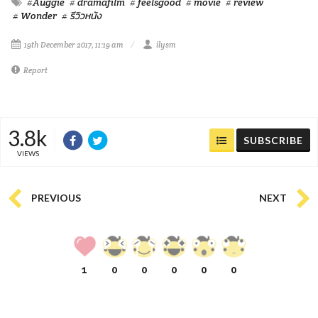
#Auggie
# dramafilm
# feelsgood
# movie
# review
# Wonder
# รีวิวหนัง
19th December 2017, 11:19 am
ilysm
Report
3.8k
SUBSCRIBE
VIEWS
PREVIOUS
NEXT
1
0
0
0
0
0