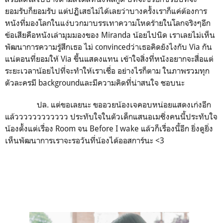
ยอมรับก็ยอมรับ แต่ปฏิเสธไม่ได้เลยว่าบางครั้งเราก็แค่ต้องการ
หนังที่มองโลกในแง่บวกมาบรรเทาความโหดร้ายในโลกจริงๆอีก
ข้อเสียคือหนังเล่ามุมมองของ Miranda น้อยไปนิด เราเลยไม่เห็น
พัฒนาการความรู้สึกเธอ ไม่ convincedว่าเธอคิดยังไงกับ Via กัน
แน่ตอนที่ยอมให้ Via ขึ้นแสดงแทน เข้าใจสิ่งที่หนังอยากจะสื่อแต่
ระยะเวลาน้อยไปที่จะทำให้เราเชื่อ อย่างไรก็ตาม ในภาพรวมทุก
ตัวละครมี backgroundและมีความคิดที่น่าสนใจ ชอบนะ
ปล. แต่ขอเลยนะ ขออวยน้องเจคอบหน่อยแสดงเก่งอีก
แล้วววววววววววว ประทับใจในตัวเด็กแสนอเมซิ่งคนนี้ประทับใจ
น้องตั้งแต่เรื่อง Room จน Before I wake แล้วก็เรื่องนี้อีก ยิ่งดูยิ่ง
เห็นพัฒนาการเราจะรอวันที่น้องได้ออสการ์นะ <3