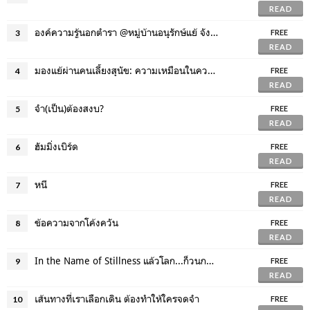
READ
องค์ความรู้นอกตำรา @หมู่บ้านอนุรักษ์แย้ จังหวัดสุพรรณบุรี
3
FREE
READ
มองแย้ผ่านคนเลี้ยงสุนัข: ความเหมือนในความต่าง ความต่างในความเหมือน
4
FREE
READ
จำ(เป็น)ต้องสงบ?
5
FREE
READ
ฮัมมิ่งเบิร์ด
6
FREE
READ
หนี
7
FREE
READ
ข้อความจากโค้งควัน
8
FREE
READ
In the Name of Stillness แล้วโลก...ก็วนกลับมาที่จุดเดิม
9
FREE
READ
เส้นทางที่เราเลือกเดิน ต้องทำให้ใครจดจำ
10
FREE