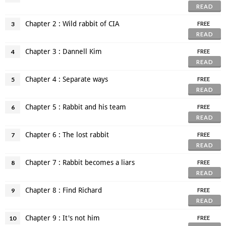
READ
Chapter 2 : Wild rabbit of CIA
3
FREE
READ
Chapter 3 : Dannell Kim
4
FREE
READ
Chapter 4 : Separate ways
5
FREE
READ
Chapter 5 : Rabbit and his team
6
FREE
READ
Chapter 6 : The lost rabbit
7
FREE
READ
Chapter 7 : Rabbit becomes a liars
8
FREE
READ
Chapter 8 : Find Richard
9
FREE
READ
Chapter 9 : It's not him
10
FREE