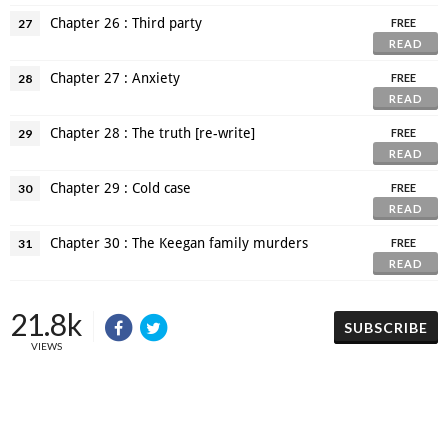
Chapter 26 : Third party
27
FREE
READ
Chapter 27 : Anxiety
28
FREE
READ
Chapter 28 : The truth [re-write]
29
FREE
READ
Chapter 29 : Cold case
30
FREE
READ
Chapter 30 : The Keegan family murders
31
FREE
READ
21.8k
SUBSCRIBE
VIEWS