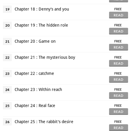
Chapter 18 : Denny's and you
19
FREE
READ
Chapter 19 : The hidden role
20
FREE
READ
Chapter 20 : Game on
21
FREE
READ
Chapter 21 : The mysterious boy
22
FREE
READ
Chapter 22 : catchme
23
FREE
READ
Chapter 23 : Within reach
24
FREE
READ
Chapter 24 : Real face
25
FREE
READ
Chapter 25 : The rabbit's desire
26
FREE
READ