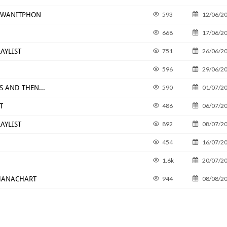
IWANITPHON
593
12/06/2
668
17/06/2
AYLIST
751
26/06/2
596
29/06/2
S AND THEN...
590
01/07/2
T
486
06/07/2
AYLIST
892
08/07/2
454
16/07/2
1.6k
20/07/2
THANACHART
944
08/08/2