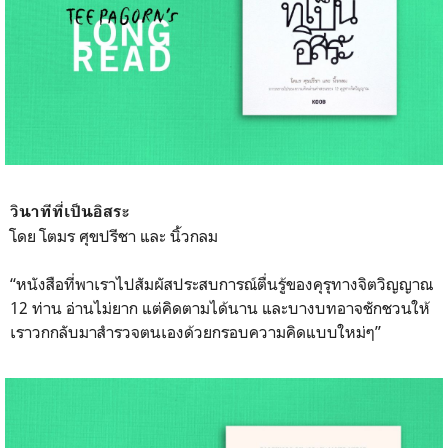
วินาทีที่เป็นอิสระ
โดย โตมร ศุขปรีชา และ นิ้วกลม
“หนังสือที่พาเราไปสัมผัสปร
ะสบการณ์ตื่นรู้ของคุรุทางจ
ิตวิญญาณ
12 ท่าน อ่านไม่ยาก แต่คิดตามได้นาน และบางบทอาจชักชวนให้
เราวกก
ลับมาสำรวจตนเองด้วยกรอบควา
มคิดแบบใหม่ๆ”