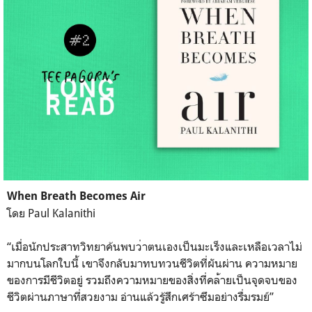
When Breath Becomes Air
โดย Paul Kalanithi
“เมื่อนักประสาทวิทยาค้นพบว
่าตนเองเป็นมะเร็งและเหลือเ
วลาไม่
มากบนโลกใบนี้ เขาจึงกลับมาทบทวนชีวิตที่ผ
ันผ่าน ความหมาย
ของการมีชีวิตอยู่ รวมถึงความหมายของสิ่งที่คล
้ายเป็นจุดจบของ
ชีวิตผ่านภา
ษาที่สวยงาม อ่านแล้วรู้สึกเศร้าซึมอย่า
งรื่มรมย์”