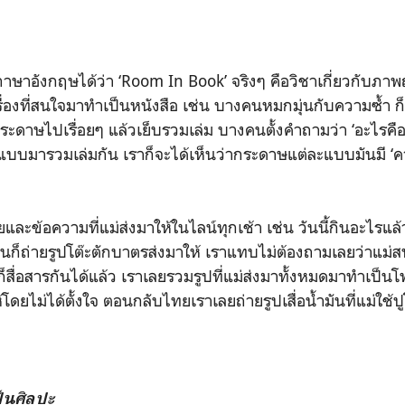
ภาษาอังกฤษได้ว่า ‘Room In Book’ จริงๆ คือวิชาเกี่ยวกับภาพ
รื่องที่สนใจมาทำเป็นหนังสือ เช่น บางคนหมกมุ่นกับความซ้ำ
กระดาษไปเรื่อยๆ แล้วเย็บรวมเล่ม บางคนตั้งคำถามว่า ‘อะไรค
มารวมเล่มกัน เราก็จะได้เห็นว่ากระดาษแต่ละแบบมันมี ‘คว
ยและข้อความที่แม่ส่งมาให้ในไลน์ทุกเช้า เช่น วันนี้กินอะไรแล้
านก็ถ่ายรูปโต๊ะตักบาตรส่งมาให้ เราแทบไม่ต้องถามเลยว่าแม่สบา
าก็สื่อสารกันได้แล้ว เราเลยรวมรูปที่แม่ส่งมาทั้งหมดมาทำเป็นโฟโ
้โดยไม่ได้ตั้งใจ ตอนกลับไทยเราเลยถ่ายรูปเสื่อน้ำมันที่แม่ใช้
็นศิลปะ