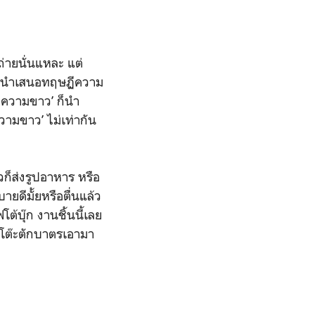
ถ่ายนั่นแหละ แต่
 ก็นำเสนอทฤษฏีความ
ือความขาว’ ก็นำ
ามขาว’ ไม่เท่ากัน
วก็ส่งรูปอาหาร หรือ
ยดีมั้ยหรือตื่นแล้ว
ต้บุ๊ก งานชิ้นนี้เลย
ปูโต๊ะตักบาตรเอามา