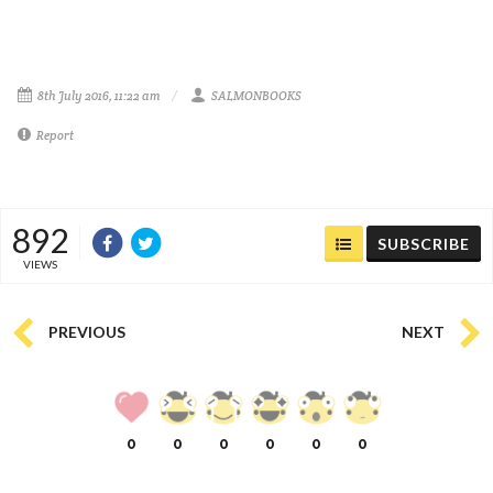
8th July 2016, 11:22 am
SALMONBOOKS
Report
892
SUBSCRIBE
VIEWS
PREVIOUS
NEXT
0
0
0
0
0
0