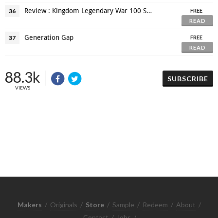
Review : Kingdom Legendary War 100 Seconds Performances
36
FREE
READ
Generation Gap
37
FREE
READ
88.3k
SUBSCRIBE
VIEWS
Makers
/
Originals
/
Store
/
Sample
/
Redeem
/
About
/
Contact
/
Jobs
/