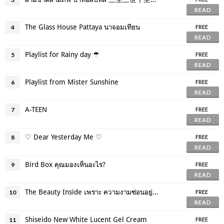
READ
The Glass House Pattaya นาจอมเทียน
4
FREE
READ
Playlist for Rainy day ☂
5
FREE
READ
Playlist from Mister Sunshine
6
FREE
READ
A-TEEN
7
FREE
READ
♡ Dear Yesterday Me ♡
8
FREE
READ
Bird Box คุณมองเห็นอะไร?
9
FREE
READ
The Beauty Inside เพราะ ความงามซ่อนอยู่ภายใน
10
FREE
READ
Shiseido New White Lucent Gel Cream
11
FREE