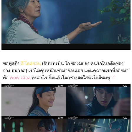
ขอพูดถึง
อี โดฮยอน
(รับบทเป็น โก ชองมยอง คนรักในอดีตของ
จาง มันวอล) เราไม่คุ้นหน้าเขามาก่อนเลย แต่แค่ฉากแรกที่ออกมา
คือ
wow zaaa
คนอะไร ยิ้มแล้วโลกช่างสดใสหัวใจสีชมพู
♡