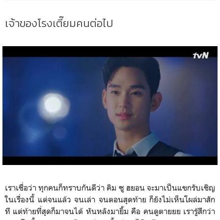
เจ้าของโรงเตี๊ยมคนต่อไป
เราเชื่อว่า ทุกคนก็ทราบกันดีว่า คิม ซู ฮยอน จะมาเป็นแขกรับเชิญ
ในเรื่องนี้ แต่จนแล้ว จนเล่า จนตอนสุดท้าย ก็ยังไม่เห็นโผล่มาสัก
ที แต่ท้ายที่สุดก็มาจนได้ หันหลังมายิ้ม คือ คนดูตายยย เรารู้สึกว่า