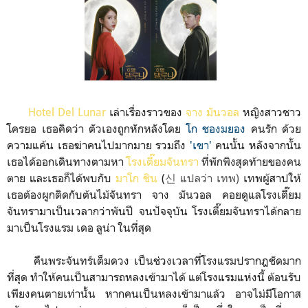
Hotel Del Lunar
เล่าเรื่องราวของ
จาง มันวอล
หญิงสาวชาว
โครยอ เธอคิดว่า ตัวเองถูกหักหลังโดย
โก ชองมยอง
คนรัก ด้วย
ความแค้น เธอฆ่าคนไปมากมาย รวมถึง
'เขา'
คนนั้น หลังจากนั้น
เธอได้ออกเดินทางตามหา
โรงเตี๊ยมจันทรา
ที่พักพิงสุดท้ายของคน
ตาย และเธอก็ได้พบกับ
มาโก ชิน
(
신 แปลว่า เทพ)
เทพผู้สาปให้
เธอต้องผูกติดกับต้นไม้จันทรา จาง มันวอล คอยดูแลโรงเตี๊ยม
จันทรามาเป็นเวลากว่าพันปี จนปัจจุบัน โรงเตี๊ยมจันทราได้กลาย
มาเป็นโรงแรม เดอ ลูน่า ในที่สุด
คืนพระจันทร์เต็มดวง เป็นช่วงเวลาที่โรงแรมปรากฎชัดมาก
ที่สุด ทำให้คนเป็นสามารถหลงเข้ามาได้ แต่โรงแรมแห่งนี้ ต้อนรับ
เพียงคนตายเท่านั้น หากคนเป็นหลงเข้ามาแล้ว อาจไม่มีโอกาส