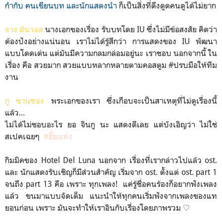
กำกับ คนเขียนบท และนักแสดงนำ
ก็เป็นสิ่งที่ดึงดูดคนดูได้ไม่ยาก
จาง มันวอล
นางเอกของเรื่อง รับบทโดย IU ซึ่งไม่มีข้อสงสัย คิดว่า
ต้องปังอย่างแน่นอน เราไม่ได้รู้สึกว่า การแสดงของ IU พัฒนา
แบบโดดเด่น แต่มันมีความกลมกล่อมอยู่นะ เราชอบ นอกจากนี้ ใน
เรื่อง คือ สวยมาก สวยแบบหลากหลายตามคอสตูม #ปรบมือให้ทีม
งาน
กู ชานซอง
พระเอกของเรา ซึ่งเกือบจะเป็นสาเหตุที่ไม่ดูเรื่องนี้
แล้ว...
ไม่ได้ไม่ชอบอะไร ยอ จินกู นะ แสดงดีเลย แต่บังเอิญว่า ไม่ใช่
สเปคเฉยๆ
#ยิ้มแห้ง
กิมมิคของ Hotel Del Luna นอกจาก เรื่องที่เรากล่าวไปแล้ว ost.
และ นักแสดงรับเชิญก็มีส่วนสำคัญ เริ่มจาก ost. ตั้งแต่ ost. part 1
จนถึง part 13 คือ เพราะ ทุกเพลง! แค่รู้ชื่อคนร้องก็อยากฟังเพลง
แล้ว ขนมาแบบจัดเต็ม แนะนำให้ทุกคนเริ่มฟังจากเพลงของแท
ยอนก่อน เพราะ มันจะทำให้เราอินกับเรื่องโดยภาพรวม ♡