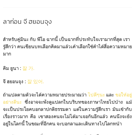
ลาก่อน จี ฮยอนจุง
สำหรับคู่มินะ กับ พีโอ ฉากนี้ เป็นฉากที่ประทับใจเรามากที่สุด เรา
รู้สึกว่า คนเขียนบทเลือกคิดมาแล้วเค้าเลือกใช้คำได้สื่อความหมาย
มาก
คิม ยูนา :
잘 가.
จี ฮยอนจุง :
잘
있어.
ถ้าแปลตามตัวจะได้ความหมายประมาณว่า
ไปดีๆนะ
และ
ขอให้อยู่
อย่างดีนะ
ซึ่งอาจจะฟังดูแปลกในบริบทของภาษาไทยไปบ้าง แม้
จะเป็นประโยคบอกลาปกติธรรมดา แต่ในความรู้สึกเรา มันเข้ากับ
เรื่องราวมาก คือ เขาสองคนจะไม่ได้มาเจอกันอีกแล้ว คนนึงจะยัง
อยู่ในโลกนี้ ในขณะที่อีกคน จะบอกลาและเดินทางไปโลกหน้า