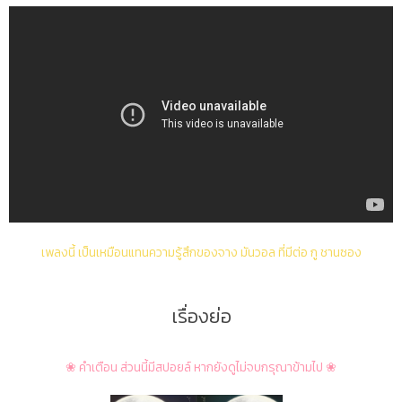
เพลงนี้ เป็นเหมือนแทนความรู้สึกของจาง มันวอล ที่มีต่อ กู ชานซอง
เรื่องย่อ
❀ คำเตือน ส่วนนี้มีสปอยล์ หากยังดูไม่จบกรุณาข้ามไป ❀