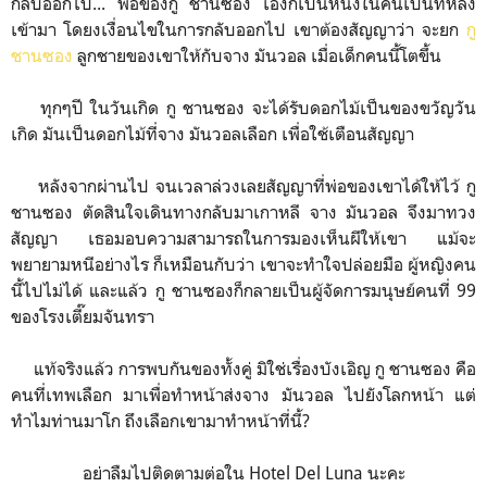
กลับออกไป... พ่อของกู ชานซอง เองก็เป็นหนึ่งในคนเป็นที่หลง
เข้ามา โดยงเงื่อนไขในการกลับออกไป เขาต้องสัญญาว่า จะยก
กู
ชานซอง
ลูกชายของเขาให้กับจาง มันวอล เมื่อเด็กคนนี้โตขึ้น
ทุกๆปี ในวันเกิด กู ชานซอง จะได้รับดอกไม้เป็นของขวัญวัน
เกิด มันเป็นดอกไม้ที่จาง มันวอลเลือก เพื่อใช้เตือนสัญญา
หลังจากผ่านไป จนเวลาล่วงเลยสัญญาที่พ่อของเขาได้ให้ไว้ กู
ชานซอง ตัดสินใจเดินทางกลับมาเกาหลี จาง มันวอล จึงมาทวง
สัญญา เธอมอบความสามารถในการมองเห็นผีให้เขา แม้จะ
พยายามหนีอย่างไร ก็เหมือนกับว่า เขาจะทำใจปล่อยมือ ผู้หญิงคน
นี้ไปไม่ได้ และแล้ว กู ชานซองก็กลายเป็นผู้จัดการมนุษย์คนที่ 99
ของโรงเตี๊ยมจันทรา
แท้จริงแล้ว การพบกันของทั้งคู่ มิใช่เรื่องบังเอิญ กู ชานซอง คือ
คนที่เทพเลือก มาเพื่อทำหน้าส่งจาง มันวอล ไปยังโลกหน้า แต่
ทำไมท่านมาโก ถึงเลือกเขามาทำหน้าที่นี้?
อย่าลืมไปติดตามต่อใน Hotel Del Luna นะคะ