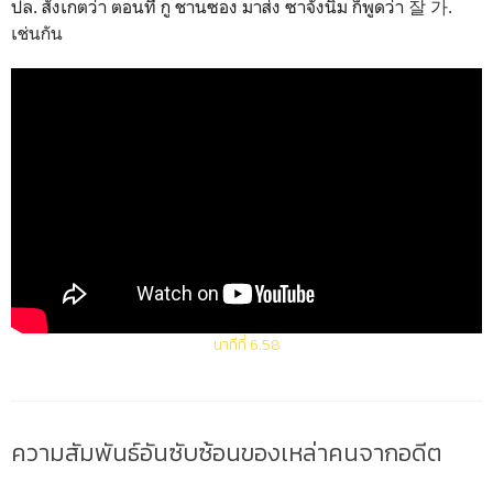
ปล. สังเกตว่า ตอนที่ กู ชานซอง มาส่ง ซาจังนิม ก็พูดว่า
잘 가.
เช่นกัน
นาทีที่ 6.58
ความสัมพันธ์อันซับซ้อนของเหล่าคนจากอดีต