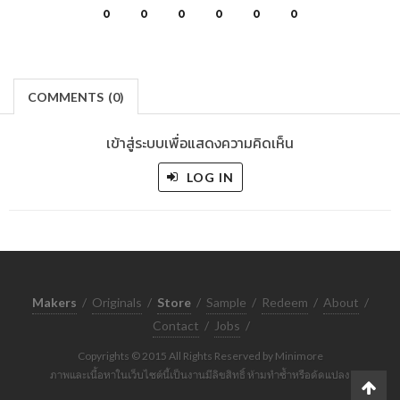
0
0
0
0
0
0
COMMENTS
(
0)
เข้าสู่ระบบเพื่อแสดงความคิดเห็น
LOG IN
Makers
/
Originals
/
Store
/
Sample
/
Redeem
/
About
/
Contact
/
Jobs
/
Copyrights © 2015 All Rights Reserved by Minimore
ภาพและเนื้อหาในเว็บไซต์นี้เป็นงานมีลิขสิทธิ์ ห้ามทำซ้ำหรือดัดแปลง