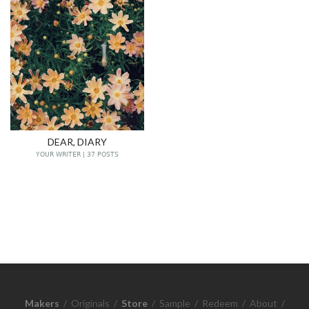
DEAR, DIARY
YOUR WRITER | 37 POSTS
Makers
/
Originals
/
Store
/
Sample
/
Redeem
/
About
/