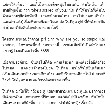
แสดงให้เห็นว่า เธอก็เป็นห่วงเด็กหญิงไม่แพ้กัน ทันใดนั้น เด็ก
ชายก็พูดขึ้นมาว่า 'She's scared of you.' นั่น ทำให้มาโลรี่เต็มไป
ด้วยความรู้สึกผิดทันที เธอตะโกนขอโทษ เธอไม่น่าดุจนเกินไป
และเล่า(แต่ง)เรื่องที่ทอมยังเล่าไม่จบต่อ ในที่สุด girl ที่กำลังจะเปิด
ผ้าปิดตาก็ตัดสินใจกลับมาหามาโลรี่
โดยส่วนตัวแอบรำคาญ girl มาก Why are you so stupid และ
อกตัญญู ได้ขนาดนี้อ่ะ! นอกจากนี้ เรายังเชียร์ให้เปิดผ้าไปเลย
อยากรู้ว่าจะเกิดอะไรขึ้น 5555
เมื่อครบองค์สาม ขั้นต่อไปก็คือ ตามเสียงนก แต่เสียงอื้ออึดังก้อง
ไปหมด... แต่พระเจ้าทรงโปรด ในที่สุด มาโลรี่ก็ได้ยินเสียงนก
(เป็นเสียงนกคล้ายเวลาเตือนภัย) เธอจึงรีบตามเสียงนั้นไป ขณะที่
ยิ่งเข้าใกล้จุดหมาย ลมก็กรรโชกแรงมากขึ้น
ในที่สุด มาโลรี่ก็มาถึงประตู เธอพยายามเคาะประตูและบอกว่าเธอ
มีเด็กมาด้วย เธอมาตามที่ริกบอก แต่ก็ยังไม่มีใครเปิด ทันใดนั้น
เสียงของทอมก็ดังขึ้น 'Look at me.' ทำให้ด็กหญิงเริ่มกลัว...