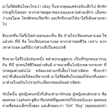
มาโลรี่ตัดสินใจตะโกนว่า okay งั้นพวกคุณแค่ช่วยรับเด็กไป สักพัก
ประตูก็เปิดออก พวกเขาขอดูตาของเธอและตามด้วยเด็กๆ เมื่อพบ
ว่าเธอโอเค ใครสักคนเรียกริก และริกจึงบอกให้มาโลรี่เดินตามเขา
ไป
สิ่งแรกที่มาโลรี่เปิดผ้าออกและเห็น คือ ป้ายโรงเรียนคนตาบอด ใช่
แล้วค่ะ ที่นี่ คือ โรงเรียนคนตาบอด พวกเขารอดชีวิต เพราะ พวก
เขาตาบอด แต่ก็มีบางส่วนที่เป็นคนปกติ
ริกพามาโลรี่ไปยังห้องหนึ่ง คล้ายประตูสู่สวน เป็นที่ๆทุกคนมารวม
กัน ที่นี่ ทุกคนใช้ชีวิตอย่างสันติ ภาพฉายขึ้นไปยังเพดานกระจก ที่
ปกคลุมด้วยต้นไม้ พร้อมเหล่านกที่เลี้ยงไว้อย่างอิสระ ซึ่งจะทำ
หน้าที่เตือนภัยให้คนที่ตาปกติ มาโลรี่ตัดสินใจปล่อยให้นกที่เธอพา
มาด้วยโบยบินไปรวมกับเพื่อนๆของมันอย่างอิสระ
ทันใดนั้น ผู้หญิงคนหนึ่งก็เดินเข้ามาทักเธอ ผู้หญิงคนดังกล่าง คือ
คุณหมอ Lapham สูตินารีแพทย์ที่ดูแลครรภ์ให้เธอนั่นเอง คุณหมอ
ถามชื่อของเด็กๆทั้งสอง แต่เด็กตอบว่า 'Girl' 'Boy' (คุณหมอหน้า