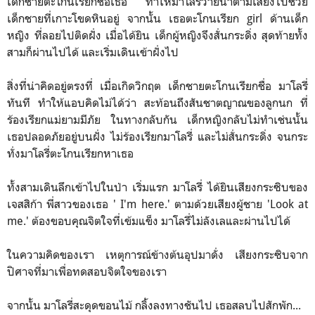
เด็กชายตะโกนเรียกชื่อเธอ ทำให้มาโลรี่ว่ายน้ำตามเสียงไปช่วย
เด็กชายที่เกาะโขดหินอยู่ จากนั้น เธอตะโกนเรียก girl ด้านเด็ก
หญิง ที่ลอยไปติดฝั่ง เมื่อได้ยิน เด็กผู้หญิงจึงสั่นกระดิ่ง สุดท้ายทั้ง
สามก็ผ่านไปได้ และเริ่มเดินเข้าฝั่งไป
สิ่งที่น่าคิดอยู่ตรงที่ เมื่อเกิดวิกฤต เด็กชายตะโกนเรียกชื่อ มาโลรี่
ทันที ทำให้แอบคิดไม่ได้ว่า สะท้อนถึงสันชาตญาณของลูกนก ที่
ร้องเรียกแม่ยามมีภัย ในทางกลับกัน เด็กหญิงกลับไม่ทำเช่นนั้น
เธอปลอดภัยอยู่บนฝั่ง ไม่ร้องเรียกมาโลรี่ และไม่สั่นกระดิ่ง จนกระ
ทั่งมาโลรี่ตะโกนเรียกหาเธอ
ทั้งสามเดินลึกเข้าไปในป่า เริ่มแรก มาโลรี่ ได้ยินเสียงกระซิบของ
เจสสิก้า พี่สาวของเธอ ' I'm here.' ตามด้วยเสียงผู้ชาย 'Look at
me.' ต้องขอบคุณจิตใจที่เข้มแข็ง มาโลรี่ไม่ลังเลและผ่านไปได้
ในความคิดของเรา เหตุการณ์ข้างต้นอุปมาดั่ง เสียงกระซิบจาก
ปิศาจที่มาเพื่อทดสอบจิตใจของเรา
จากนั้น มาโลรี่สะดุดขอนไม้ กลิ้งลงทางชันไป เธอสลบไปสักพัก...