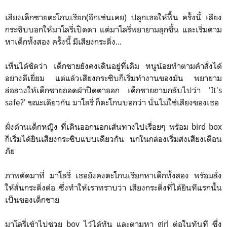
เสียงเด็กชายตะโกนเรียก(อีกเช่นเคย) ปลุกเธอให้ฟื้น ครั้งนี้ เสียง
กระซิบบอกให้มาโลรี่เปิดตา แต่มาโลรี่พยายามลุกขึ้น และเริ่มตาม
หาเด็กทั้งสอง ครั้งนี้ มีเสียงกระดิ่ง...
เห็นได้ชัดว่า เด็กชายยังคงเดินอยู่ที่เดิม หนูน้อยทำตามคำสั่งได้
อย่างดีเยี่ยม แต่แล้วเสียงกระซิบก็เริ่มทำงานของมัน พยายาม
ล่อลวงให้เด็กชายถอดผ้าปิดตาออก เด็กชายถามกลับไปว่า 'It's
safe?' ขณะเดียวกัน มาโลรี่ ก็ตะโกนบอกว่า นั่นไม่ใช่เสียงของเธอ
ฝั่งด้านเด็กหญิง ที่เดินออกนอกเส้นทางไปเรื่อยๆ พร้อม bird box
ก็เริ่มได้ยินเสียงกระซิบแบบเดียวกัน นกในกล่องเริ่มส่งเสียงเตือน
ภัย
ภาพตัดมาที่ มาโลรี่ เธอยังคงตะโกนเรียกหาเด็กทั้งสอง พร้อมสั่ง
ให้สั่นกระดิ่งต่อ ซึ่งทำให้เราทราบว่า เสียงกระดิ่งที่ได้ยินทีแรกนั้น
เป็นของเด็กชาย
มาโลรี่เข้าไปช่วย boy ไว้ได้ทัน และตามหา girl ต่อในทันที ซึ่ง