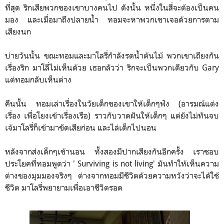
ที่สุด ริกเสียพวกของเขาบางคนไป ดังนั้น หนึ่งในสี่จะต้องเป็นคน
มอง และเมื่อมาถึงปลายน้ำ ทอมจะหาพวกเขาเจอด้วยการตาม
เสียงนก
บ่ายวันนั้น ขณะทอมและมาโลรี่กำลังรดน้ำต้นไม้ พวกเขาเถียงกัน
เรื่องริก มาโลี่ไม่เห็นด้วย เธอกลัวว่า ริกจะเป็นพวกเดียวกับ Gary
แต่ทอมกลับเห็นต่าง
คืนนั้น ทอมเล่าเรื่องในวัยเด็กของเขาให้เด็กๆฟัง (อารมณ์แต่ง
เรื่อง เพื่อโยงเข้าเรื่องเรือ) ราวกับวาดฝันให้เด็กๆ แต่ยังไม่ทันจบ
เจ้มาโลรี่ก็เข้ามาขัดเสียก่อน และไล่เด็กไปนอน
หลังจากส่งเด็กๆเข้านอน ทั้งสองมีปากเสียงกันอีกครั้ง เราชอบ
ประโยคที่ทอมพูดว่า ' Surviving is not living' มันทำให้เห็นความ
ต่างของมุมมองจริงๆ ต่างจากทอมมีชีวิตด้วยความหวังว่าจะได้ใช้
ชีวิต มาโลรี่พยายามเพื่อเอาชีวิตรอด