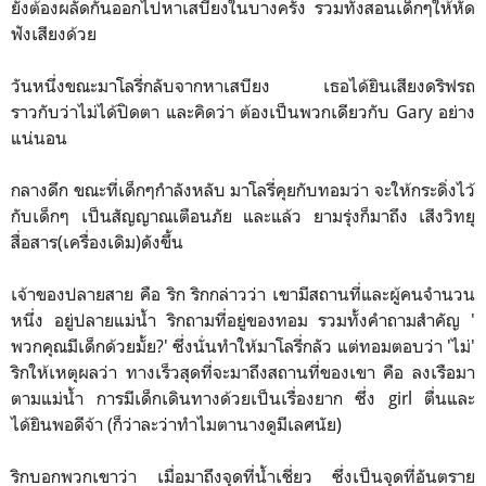
ยังต้องผลัดกันออกไปหาเสบียงในบางครั้ง รวมทั้งสอนเด็กๆให้หัด
ฟังเสียงด้วย
วันหนึ่งขณะมาโลรี่กลับจากหาเสบียง เธอได้ยินเสียงดริฟรถ
ราวกับว่าไม่ได้ปิดตา และคิดว่า ต้องเป็นพวกเดียวกับ Gary อย่าง
แน่นอน
กลางดึก ขณะที่เด็กๆกำลังหลับ มาโลรี่คุยกับทอมว่า จะให้กระดิ่งไว้
กับเด็กๆ เป็นสัญญาณเตือนภัย และแล้ว ยามรุ่งก็มาถึง เสีงวิทยุ
สื่อสาร(เครื่องเดิม)ดังขึ้น
เจ้าของปลายสาย คือ ริก ริกกล่าวว่า เขามีสถานที่และผู้คนจำนวน
หนึ่ง อยู่ปลายแม่น้ำ ริกถามที่อยู่ของทอม รวมทั้งคำถามสำคัญ '
พวกคุณมีเด็กด้วยมั้ย?' ซึ่งนั่นทำให้มาโลรี่กลัว แต่ทอมตอบว่า 'ไม่'
ริกให้เหตุผลว่า ทางเร็วสุดที่จะมาถึงสถานที่ของเขา คือ ลงเรือมา
ตามแม่น้ำ การมีเด็กเดินทางด้วยเป็นเรื่องยาก ซึ่ง girl ตื่นและ
ได้ยินพอดีจ้า (ก็ว่าละว่าทำไมตานางดูมีเลศนัย)
ริกบอกพวกเขาว่า เมื่อมาถึงจุดที่น้ำเชี่ยว ซึ่งเป็นจุดที่อันตราย