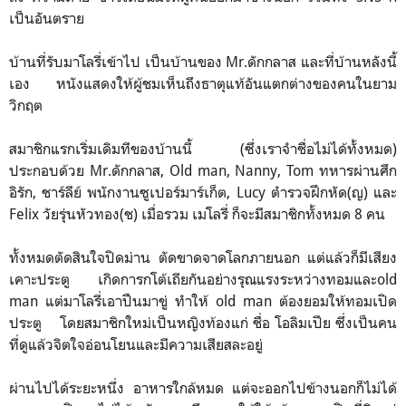
เป็นอันตราย
บ้านที่รับมาโลรี่เข้าไป เป็นบ้านของ Mr.ดักกลาส และที่บ้านหลังนี้
เอง หนังแสดงให้ผู้ชมเห็นถึงธาตุแท้อันแตกต่างของคนในยาม
วิกฤต
สมาชิกแรกเริ่มเดิมทีของบ้านนี้ (ซึ่งเราจำชื่อไม่ได้ทั้งหมด)
ประกอบด้วย Mr.ดักกลาส, Old man, Nanny, Tom ทหารผ่านศึก
อิรัก, ชาร์ลีย์ พนักงานซูเปอร์มาร์เก็ต, Lucy ตำรวจฝึกหัด(ญ) และ
Felix วัยรุ่นหัวทอง(ช) เมื่อรวม เมโลรี่ ก็จะมีสมาชิกทั้งหมด 8 คน
ทั้งหมดตัดสินใจปิดม่าน ตัดขาดจาดโลกภายนอก แต่แล้วก็มีเสียง
เคาะประตู เกิดการกโต้เถียกันอย่างรุณแรงระหว่างทอมและold
man แต่มาโลรี่เอาปืนมาขู่ ทำให้ old man ต้องยอมให้ทอมเปิด
ประตู โดยสมาชิกใหม่เป็นหญิงท้องแก่ ชื่อ โอลิมเปีย ซึ่งเป็นคน
ที่ดูแล้วจิตใจอ่อนโยนและมีความเสียสละอยู่
ผ่านไปได้ระยะหนึ่ง อาหารใกล้หมด แต่จะออกไปข้างนอกก็ไม่ได้