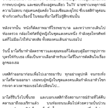
การพบปะผู้คน และชอบที่จะอยู่คนเดียว ในTV ฉายข่าวเหตุการณ์
ความไม่สงบ กลุ่มคนคลุ้มคลั่ง ในเอเชียและยุโรป ซึ่งเจสสิก้าดูค่อน
ข้างกังวลกับเรื่องนี้ ในขณะที่มาโลรี่ไม่รู้สึกเช่นนั้น
หลังจากนั้น หนังก็ตัดภาพมาที่โรงพยาบาล และหว่างทางเดินไป
ห้องตรวจ กล้องโฟกัสที่ผู้หญิงในชุดแดงคนหนึ่ง กำลังคุยโทรศัพท์
แต่ก็ไม่มีอะไรให้น่าสงสัย ทั้งสองคนเดินผ่านเธอไป
วันนี้ มาโลรี่มาทำอัลตราซาวและคุณหมอก็ได้มอบคู่มือการอุปการะ
บุตรให้กับเธอ เพื่อเป็นทางเลือกสำหรับมาโลรี่ในการตัดสินใจเรื่อง
ลูกของเธอ
เจสสิก้าออกมาก่อนเพื่อไปเอารถมารับ ทุกอย่างดูปกติ จนกระทั่ง
มาโลรี่ตามออกมา เธอพบผู้หญิงในชุดแดงคนเดิมกำลังเอาหัวโขก
กระจก ดวงตาของเธอได้เปลี่ยนไป...
มาโลรี่รีบวิ่งไปขึ้นรถ และบอกเจสสิก้าถึงสถานการณ์ร้ายที่ได้คืบ
คลานมาถึงอเมริกาแล้ว บนท้องถนนเต็มไปด้วยความปั่นป่วน