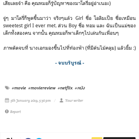
เสียเลยจ้า คือ คุณหมอก็รู้ปัญหาของมาโลรี่อยู่อ่าเนอะ)
จู่ๆ มาโลรี่ก็พูดขึ้นมาว่า จริงๆแล้ว Girl ชื่อ โอลิมเปีย ชื่อเหมือน
sweetest girl I ever met. ส่วน Boy ชื่อ ทอม และ ฉันเป็นแม่ของ
เด็กทั้งสองคน จากนั้น คุณหมอก็พาเด็กๆไปเล่นกันเพื่อนๆ
ภาพตัดจบที่ นางเอกมองขึ้นไปที่ท้องฟ้า (ที่มีต้นไม้คลุม) แลัวยิ้ม :)
- จบบริบูรณ์ -
#movie
#moviereview
#netflix
#หนัง
5th January 2019, 5:30 pm
Your writer
Report