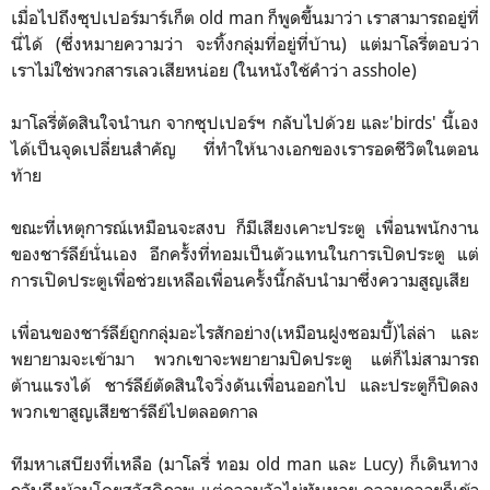
เมื่อไปถึงซุปเปอร์มาร์เก็ต old man ก็พูดขึ้นมาว่า เราสามารถอยู่ที่
นี่ได้ (ซึ่งหมายความว่า จะทิ้งกลุ่มที่อยู่ที่บ้าน) แต่มาโลรี่ตอบว่า
เราไม่ใช่พวกสารเลวเสียหน่อย (ในหนังใช้คำว่า asshole)
มาโลรี่ตัดสินใจนำนก จากซุปเปอร์ฯ กลับไปด้วย และ'birds' นี้เอง
ได้เป็นจุดเปลี่ยนสำคัญ ที่ทำให้นางเอกของเรารอดชีวิตในตอน
ท้าย
ขณะที่เหตุการณ์เหมือนจะสงบ ก็มีเสียงเคาะประตู เพื่อนพนักงาน
ของชาร์ลีย์นั่นเอง อีกครั้งที่ทอมเป็นตัวแทนในการเปิดประตู แต่
การเปิดประตูเพื่อช่วยเหลือเพื่อนครั้งนี้กลับนำมาซึ่งความสูญเสีย
เพื่อนของชาร์ลีย์ถูกกลุ่มอะไรสักอย่าง(เหมือนฝูงซอมบี้)ไล่ล่า และ
พยายามจะเข้ามา พวกเขาจะพยายามปิดประตู แต่ก็ไม่สามารถ
ต้านแรงได้ ชาร์ลีย์ตัดสินใจวิ่งดันเพื่อนออกไป และประตูก็ปิดลง
พวกเขาสูญเสียชาร์ลีย์ไปตลอดกาล
ทีมหาเสบียงที่เหลือ (มาโลรี่ ทอม old man และ Lucy) ก็เดินทาง