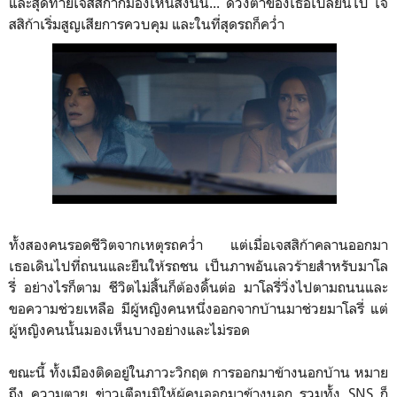
และสุดท้ายเจสสิก้าก็มองเห็นสิ่งนั้น... ดวงตาของเธอเปลี่ยนไป เจ
สสิก้าเริ่มสูญเสียการควบคุม และในที่สุดรถก็คว่ำ
ทั้งสองคนรอดชีวิตจากเหตุรถคว่ำ แต่เมื่อเจสสิก้าคลานออกมา
เธอเดินไปที่ถนนและยืนให้รถชน เป็นภาพอันเลวร้ายสำหรับมาโล
รี่ อย่างไรก็ตาม ชีวิตไม่สิ้นก็ต้องดิ้นต่อ มาโลรี่วิ่งไปตามถนนและ
ขอความช่วยเหลือ มีผู้หญิงคนหนึ่งออกจากบ้านมาช่วยมาโลรี่ แต่
ผู้หญิงคนนั้นมองเห็นบางอย่างและไม่รอด
ขณะนี้ ทั้งเมืองติดอยู่ในภาวะวิกฤต การออกมาข้างนอกบ้าน หมาย
ถึง ความตาย ข่าวเตือนมิให้ผู้คนออกมาข้างนอก รวมทั้ง SNS ก็