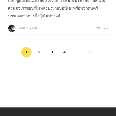
เวลาดูอนิเมะไม่ค่อยสนใจว่าค่ายไหน ฮ่า) (ภาพจากIMDb)
ส่วนตัวเราชอบฟังเพลงประกอบอนิเมะหรือพวกดนตรี
บรรเลงจากทางฝั่งญี่ปุ่นบ้างอยู่...
474
weeklycats
1
2
3
4
5