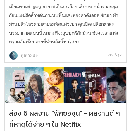
เล็กแคบเท่ารูหนู อากาศเย็นยะเยือก เสียงหยดน้ำจากกลุ่ม
ก้อนเมฆสีคล้ำหล่นกระทบพื้นและหลังคาดังลอดเข้ามา ผ้า
ม่านปลิวไสวตามสายลมพัดแผ่วเบา คุณปิดเปลือกตาลง
บรรยากาศแบบนี้เหมาะที่จะสูบบุหรี่สักม้วน ช่วงเวลาแห่ง
ความอันเรียบง่ายที่พักหลังนี้หาได้ยา...
647
ผู้เฝ้ามอง
ส่อง 6 ผลงาน "พัคซอจุน" - ผลงานดี ๆ
ที่หาดูได้ง่าย ๆ ใน Netflix