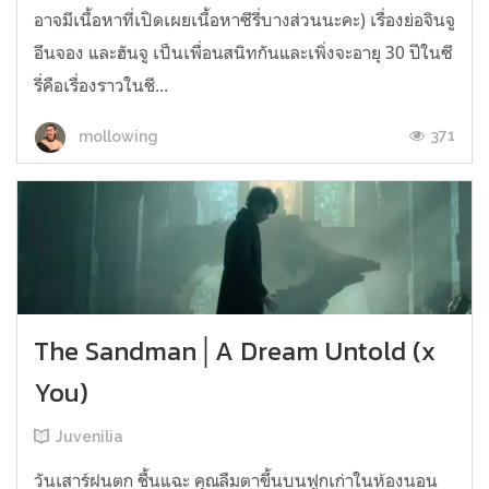
อาจมีเนื้อหาที่เปิดเผยเนื้อหาซีรี่บางส่วนนะคะ) เรื่องย่อจินจู
อึนจอง และฮันจู เป็นเพื่อนสนิทกันและเพิ่งจะอายุ 30 ปีในซี
รี่คือเรื่องราวในชี...
371
mollowing
The Sandman│A Dream Untold (x
You)
Juvenilia
วันเสาร์ฝนตก ชื้นแฉะ คุณลืมตาขึ้นบนฟูกเก่าในห้องนอน