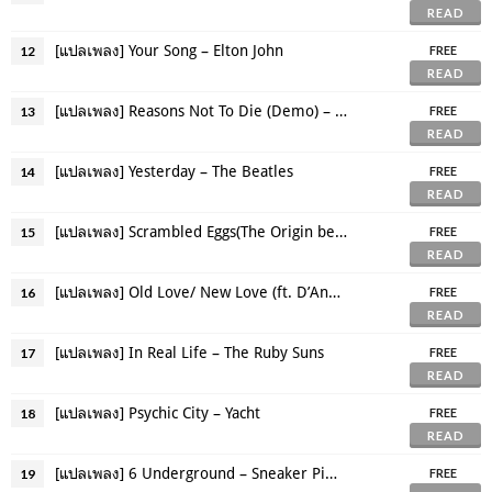
READ
[แปลเพลง] Your Song – Elton John
12
FREE
READ
[แปลเพลง] Reasons Not To Die (Demo) – Ryn Weaver
13
FREE
READ
[แปลเพลง] Yesterday – The Beatles
14
FREE
READ
[แปลเพลง] Scrambled Eggs(The Origin before Yesterday) – Lennon-McCartney
15
FREE
READ
[แปลเพลง] Old Love/ New Love (ft. D’Angelo Lacy) – Twin Shadow
16
FREE
READ
[แปลเพลง] In Real Life – The Ruby Suns
17
FREE
READ
[แปลเพลง] Psychic City – Yacht
18
FREE
READ
[แปลเพลง] 6 Underground – Sneaker Pimps
19
FREE