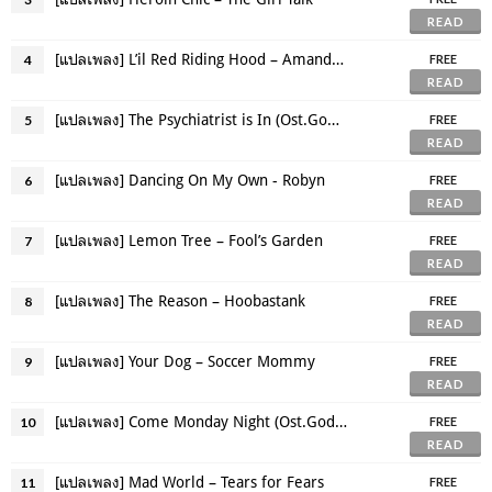
READ
[แปลเพลง] L’il Red Riding Hood – Amanda Seyfried
4
FREE
READ
[แปลเพลง] The Psychiatrist is In (Ost.God Help The Girl) – Emily Browning
5
FREE
READ
[แปลเพลง] Dancing On My Own - Robyn
6
FREE
READ
[แปลเพลง] Lemon Tree – Fool’s Garden
7
FREE
READ
[แปลเพลง] The Reason – Hoobastank
8
FREE
READ
[แปลเพลง] Your Dog – Soccer Mommy
9
FREE
READ
[แปลเพลง] Come Monday Night (Ost.God Help The Girl) – Emily Browning
10
FREE
READ
[แปลเพลง] Mad World – Tears for Fears
11
FREE