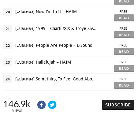
READ
[แปลเพลง] Now I’m In It – HAIM
20
FREE
READ
[แปลเพลง] 1999 – Charli XCX & Troye Sivan
21
FREE
READ
[แปลเพลง] People Are People – D’Sound
22
FREE
READ
[แปลเพลง] Hallelujah – HAIM
23
FREE
READ
[แปลเพลง] Something To Feel Good About – Will Joseph Cook
24
FREE
READ
146.9k
SUBSCRIBE
VIEWS