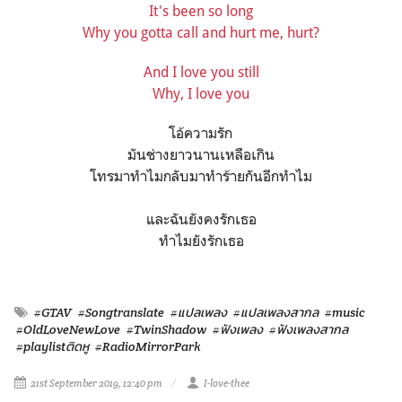
It's been so long
Why you gotta call and hurt me, hurt?
And I love you still
Why, I love you
โอ้ความรัก
มันช่างยาวนานเหลือเกิน
โทรมาทำไมกลับมาทำร้ายกันอีกทำไม
และฉันยังคงรักเธอ
ทำไมยังรักเธอ
#GTAV
#Songtranslate
#แปลเพลง
#แปลเพลงสากล
#music
#OldLoveNewLove
#TwinShadow
#ฟังเพลง
#ฟังเพลงสากล
#playlistติดหู
#RadioMirrorPark
21st September 2019, 12:40 pm
I-love-thee