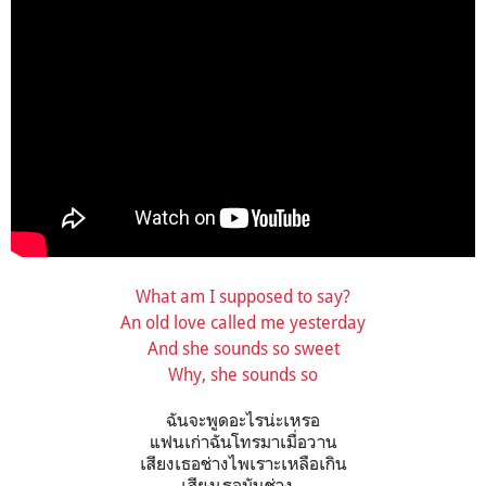
What am I supposed to say?
An old love called me yesterday
And she sounds so sweet
Why, she sounds so
ฉันจะพูดอะไรน่ะเหรอ
แฟนเก่าฉันโทรมาเมื่อวาน
เสียงเธอช่างไพเราะเหลือเกิน
เสียงเธอมันช่าง...