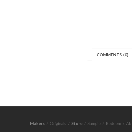
COMMENTS
(
0)
Makers
/
Originals
/
Store
/
Sample
/
Redeem
/
Ab