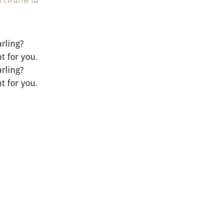
rling?
t for you.
rling?
t for you.