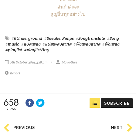
ฉันกำลังจะ
สูญสิ้นทุกอย่างไป
#6Underground
#SneakerPimps
#Songtranslate
#Song
#music
#แปลเพลง
#แปลเพลงสากล
#ฟังเพลงสากล
#ฟังเพลง
#playlist
#playlistติดหู
7th October 2019, 3:18 pm
I-love-thee
Report
658
SUBSCRIBE
VIEWS
PREVIOUS
NEXT