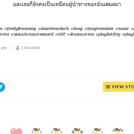
และเธอก็ยังคงเป็นเหมือนผู้นำทางของฉันเสมอมา
In
#EmilyBrowning
#stuartmurdoch
#Song
#Songtranslate
#music
#
สากล
#เพลงประกอบภาพยนตร์
#OST
#ฟังเพลงสากล
#playlistติดหู
#playl
1 pm
I-love-thee
VIEW ST