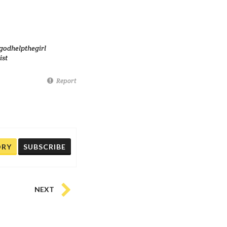
godhelpthegirl
ist
Report
ORY
SUBSCRIBE
NEXT