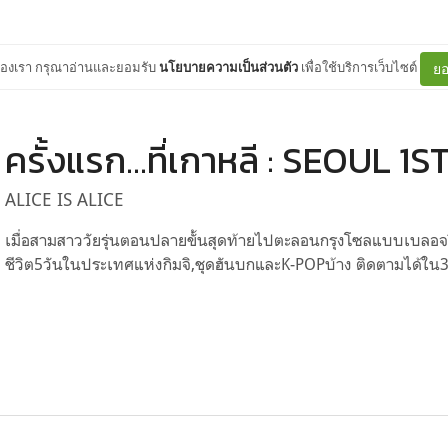
ต์ของเรา กรุณาอ่านและยอมรับ
นโยบายความเป็นส่วนตัว
เพื่อใช้บริการเว็บไซต์
ยอ
ครั้งแรก...ที่เกาหลี : SEOUL 1S
ALICE IS ALICE
เมื่อสามสาววัยรุ่นตอนปลายขั้นสุดท้ายไปตะลอนกรุงโซลแบบเบลอจริง
ชีวิต5วันในประเทศแห่งกิมจิ,ชุดฮันบกและK-POPบ้าง ติดตามได้ใน30