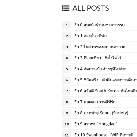
ALL POSTS
Ep.0 แนะนำผู้ร่วมชะตากรรม
1
Ep.1 จองตั๋ว+ที่พัก
2
Ep.2 ในส่วนของสภาพอากาศ
3
Ep.3 Planเที่ยว...ที่ตั้งใจไว้
4
Ep.4 จัดกระเป๋า ง่ายๆที่ไม่ง่าย
5
Ep.5 ชีวิตจริง...ค่ำคืนแห่งการเดิน
6
Ep.6 สวัสดี South Korea, ฮัลโหลอ
7
Ep.7 คุณตม.เกาหลีที่รัก
8
Ep.8 มุ่งหน้าสู่ Seoul (Society)
9
Ep.9 แรกพบ"Hongdae"
10
Ep.10 Swanhouse +WiFiที่เกาหลี
11