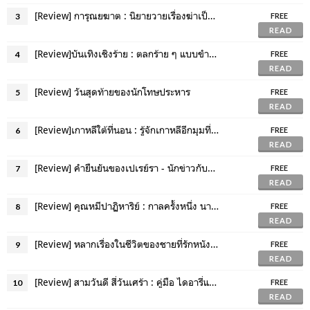
[Review] การุณยฆาต : นิยายวายเรื่องฆ่าเป็นหลักเรื่องรักเป็นรอง
3
FREE
READ
[Review]บันเทิงเชิงร้าย : ตลกร้าย ๆ แบบขำคิกคัก
4
FREE
READ
[Review] วันสุดท้ายของนักโทษประหาร
5
FREE
READ
[Review]เกาหลีใต้ที่นอน : รู้จักเกาหลีอีกมุมที่ไม่ใช่นักท่องเที่ยว
6
FREE
READ
[Review] คำยืนยันของเปเรย์รา - นักข่าวกับการเมือง
7
FREE
READ
[Review] คุณหมีปาฏิหาริย์ : กาลครั้งหนึ่ง นานแสนนานมาแล้ว...
8
FREE
READ
[Review] หลากเรื่องในชีวิตของชายที่รักหนังสือ - นิยายฟีลกู๊ดที่ดี
9
FREE
READ
[Review] สามวันดี สี่วันเศร้า : คู่มือ ไดอารี่และเพื่อนที่ดีของคนเป็นโรคซึมเศร้า
10
FREE
READ